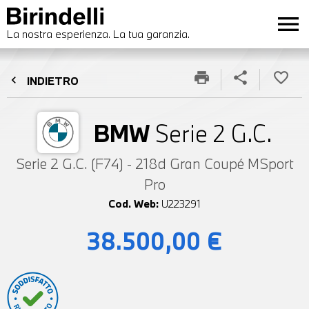
menu
La nostra esperienza. La tua garanzia.
print
share
favorite_border
chevron_left
INDIETRO
BMW
Serie 2 G.C.
Serie 2 G.C. (F74) - 218d Gran Coupé MSport
Pro
Cod. Web:
U223291
38.500,00 €