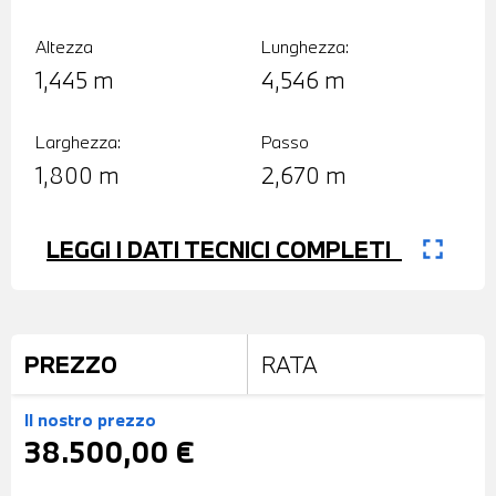
Altezza
Lunghezza:
1,445 m
4,546 m
Larghezza:
Passo
1,800 m
2,670 m
fullscreen
LEGGI I DATI TECNICI COMPLETI
PREZZO
RATA
Il nostro prezzo
38.500,00 €