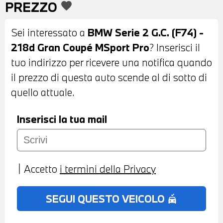
PREZZO
favorite
POSTERIORI OSCURATI – RETROVISORI
ESTERNI RIPIEGABILI ELETTRICAMENTE
Sei interessato a
BMW Serie 2 G.C. (F74) -
E ANTIABBAGLIAMENTO – FARI LED
218d Gran Coupé MSport Pro
? Inserisci il
ADATTIVI – ASSISTENTE ABBAGLIANTI –
tuo indirizzo per ricevere una notifica quando
SENSORI DI PARCHEGGIO ANTERIORI E
il prezzo di questa auto scende al di sotto di
POSTERIORI – TELECAMERA DI
quello attuale.
PARCHEGGIO ANTERIORE E POSTERIORE
CON SURROUND VIEW 360° – SPOILER
Inserisci la tua mail
POSTERIORE M – INTERNI IN ALCANTARA
E PELLE VEGANZA NERA CON CUCITURE
A CONTRASTO BLU – VOLANTE
Accetto
i termini della Privacy
SPORTIVO MULTIFUNZIONE IN PELLE M –
CAMBIO AUTOMATICO CON PADDLE AL
SEGUI QUESTO VEICOLO
no_crash
VOLANTE – CRUISE CONTROL ADATTIVO
– SEDILI SPORTIVI – ISOFIX – SEDILI