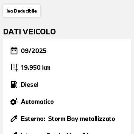
Iva Deducibile
DATI VEICOLO
date_range
09/2025
add_road
19.950 km
local_gas_station
Diesel
settings_suggest
Automatico
colorize
Esterno:
Storm Bay metallizzato