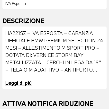
IVA Esposta
DESCRIZIONE
HA221SZ – IVA ESPOSTA – GARANZIA
UFFICIALE BMW PREMIUM SELECTION 24
MESI – ALLESTIMENTO M SPORT PRO –
DOTATA DI: VERNICE STORM BAY
METALLIZZATA – CERCHI IN LEGA DA 19’’
– TELAIO M ADATTIVO – ANTIFURTO
CON TELECOMANDO – ACCESSO
Leggi di più
COMFORT – BMW GRIGLIA ICONIC GLOW
– IMPIANTO FRENANTE MAGGIORATO M
ROSSO LUCIDO – FARI BMW INDIVIDUAL
ATTIVA NOTIFICA RIDUZIONE
SHADOW LINE M – VETRI E LUNOTTO