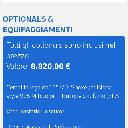
ANTERIORI RISCALDATI – CINTURE DI
DICUREZZA M – CLIMATIZZATORE
OPTIONALS &
AUTOMATICO BIZONA – PACCHETTO
EQUIPAGGIAMENTI
INNOVATION - DRIVING ASSISTANT
PROFESSIONAL – HEAD UP DISPLAY –
Tutti gli optionals sono inclusi nel
NAVIGATORE - CHIAMATA D’EMERGENZA
prezzo
INTELLIGENTE – RICARICA WIRELESS
Valore:
8.820,00 €
PER IL CELLULARE – BMW LIVE COCKPIT
PROFESSIONAL – CIELO ANTRACITE -
RETROVISORE INTERNO
Cerchi in lega da 19'' M Y-Spoke Jet Black
AUTOANABBAGLIANTE – POSSIBILITA’ DI
style 976 M bicolor + Bullone antifurto (2PA)
PROVA – POSSIBILITA’ DI PERMUTA –
POSSIBILITA’ DI LEASING O
Vetri posteriori oscurati
FINANZIAMENTO ANCHE PER L’INTERO
IMPORTO
Driving Assistant Professional