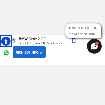
BENVENUTO 😊
Chatta con noi ora!
BMW
Serie 2 G.C.
phone_iphone
arrow_upward
1
Serie 2 G.C. (F74) - 218d Gran Coupé
MSport Pro
RICHIEDI INFO
edit
POTREBBE PIACERTI