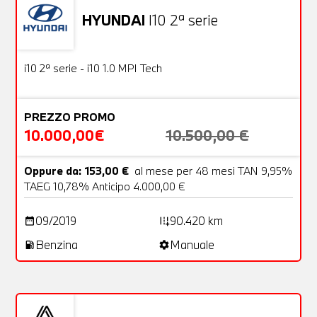
HYUNDAI
I10 2ª serie
Usato
18 Foto
OFFERTA
i10 2ª serie - i10 1.0 MPI Tech
PREZZO PROMO
10.000,00€
10.500,00 €
Oppure da: 153,00 €
al mese per 48 mesi TAN 9,95%
TAEG 10,78% Anticipo 4.000,00 €
09/2019
90.420 km
date_range
add_road
Benzina
Manuale
local_gas_station
settings