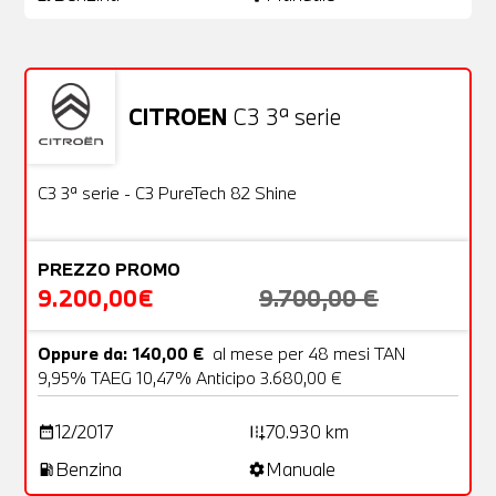
CITROEN
C3 3ª serie
Usato
22 Foto
OFFERTA
C3 3ª serie - C3 PureTech 82 Shine
PREZZO PROMO
9.200,00€
9.700,00 €
Oppure da: 140,00 €
al mese per 48 mesi TAN
9,95% TAEG 10,47% Anticipo 3.680,00 €
12/2017
70.930 km
date_range
add_road
Benzina
Manuale
local_gas_station
settings