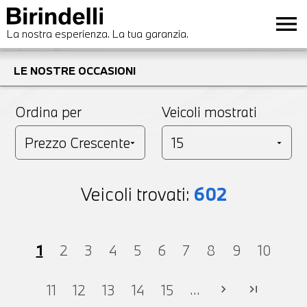
menu
La nostra esperienza. La tua garanzia.
LE NOSTRE OCCASIONI
Ordina per
Veicoli mostrati
Veicoli trovati:
602
1
2
3
4
5
6
7
8
9
10
...
11
12
13
14
15
chevron_right
last_page