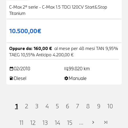
VENDUTA
C-Max 2ª serie - C-Max 1.5 TDCi 120CV Start&Stop
Titanium
10.500,00€
Oppure da: 160,00 €
al mese per 48 mesi TAN 9,95%
TAEG 10,55% Anticipo 4.200,00 €
02/2018
99.820 km
date_range
add_road
Diesel
Manuale
local_gas_station
settings
1
2
3
4
5
6
7
8
9
10
...
11
12
13
14
15
chevron_right
last_page