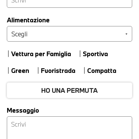
LA TUA PERMUTA
Alimentazione
Marca
Vettura per Famiglia
Sportiva
Modello
Green
Fuoristrada
Compatta
HO UNA PERMUTA
Versione
Messaggio
Km