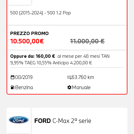
OFFERTA
500 (2015-2024) - 500 1.2 Pop
PREZZO PROMO
10.500,00€
11.000,00 €
Oppure da: 160,00 €
al mese per 48 mesi TAN
9,95% TAEG 10,55% Anticipo 4.200,00 €
08/2019
63.760 km
date_range
add_road
Benzina
Manuale
local_gas_station
settings
FORD
C-Max 2ª serie
Usato