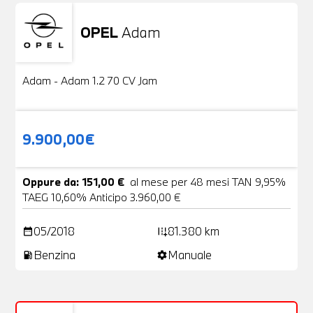
OPEL
Adam
Usato
20 Foto
Adam - Adam 1.2 70 CV Jam
9.900,00€
Oppure da: 151,00 €
al mese per 48 mesi TAN 9,95%
TAEG 10,60% Anticipo 3.960,00 €
05/2018
81.380 km
date_range
add_road
Benzina
Manuale
local_gas_station
settings