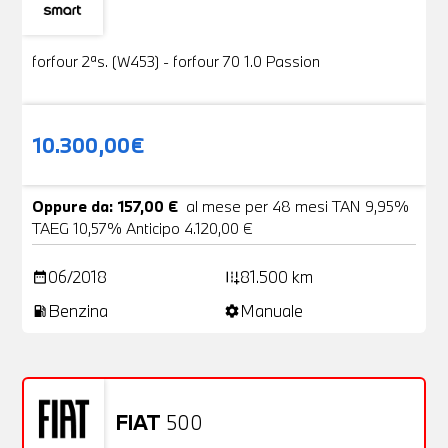
Usato
19 Foto
forfour 2ªs. (W453) - forfour 70 1.0 Passion
10.300,00€
Oppure da: 157,00 €
al mese per 48 mesi TAN 9,95%
TAEG 10,57% Anticipo 4.120,00 €
06/2018
81.500 km
date_range
add_road
Benzina
Manuale
local_gas_station
settings
FIAT
500
Usato
20 Foto