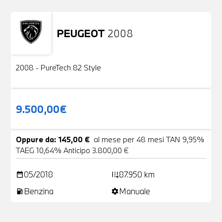
PEUGEOT
2008
Usato
2 Foto
2008 - PureTech 82 Style
9.500,00€
Oppure da: 145,00 €
al mese per 48 mesi TAN 9,95%
TAEG 10,64% Anticipo 3.800,00 €
05/2018
87.950 km
date_range
add_road
Benzina
Manuale
local_gas_station
settings