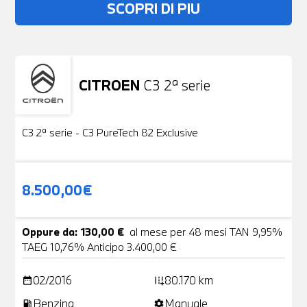
SCOPRI DI PIU
CITROEN
C3 2ª serie
Usato
19 Foto
C3 2ª serie - C3 PureTech 82 Exclusive
8.500,00€
Oppure da: 130,00 €
al mese per 48 mesi TAN 9,95%
TAEG 10,76% Anticipo 3.400,00 €
02/2016
80.170 km
date_range
add_road
Benzina
Manuale
local_gas_station
settings