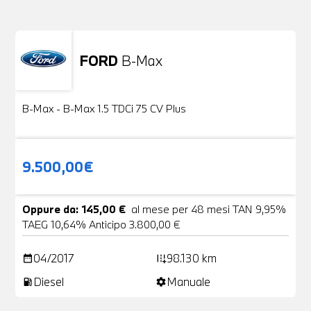
FORD
B-Max
Usato
24 Foto
B-Max - B-Max 1.5 TDCi 75 CV Plus
9.500,00€
Oppure da: 145,00 €
al mese per 48 mesi TAN 9,95%
TAEG 10,64% Anticipo 3.800,00 €
04/2017
98.130 km
date_range
add_road
Diesel
Manuale
local_gas_station
settings