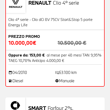
RENAULT
Clio 4ª serie
Usato
20 Foto
OFFERTA
Clio 4ª serie - Clio dCi 8V 75CV Start&Stop 5 porte
Energy Life
PREZZO PROMO
10.000,00€
10.500,00 €
Oppure da: 153,00 €
al mese per 48 mesi TAN 9,95%
TAEG 10,78% Anticipo 4.000,00 €
04/2018
63.180 km
date_range
add_road
Diesel
Manuale
local_gas_station
settings
SMART
Forfour 2ªs.