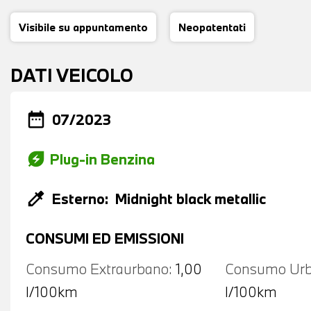
Visibile su appuntamento
Neopatentati
DATI VEICOLO
date_range
07/2023
energy_savings_leaf
Plug-in Benzina
colorize
Esterno:
Midnight black metallic
CONSUMI ED EMISSIONI
Consumo Extraurbano:
1,00
Consumo Urb
l/100km
l/100km