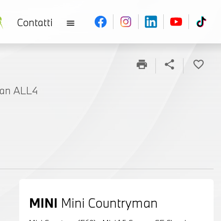
Contatti
menu
print
share
favorite_border
man ALL4
MINI
Mini Countryman