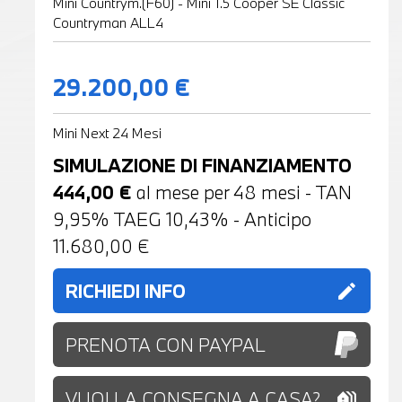
Mini Countrym.(F60) - Mini 1.5 Cooper SE Classic
Countryman ALL4
29.200,00 €
Mini Next 24 Mesi
SIMULAZIONE DI FINANZIAMENTO
444,00
€
al mese per
48
mesi - TAN
9,95% TAEG
10,43
% - Anticipo
11.680,00
€
RICHIEDI INFO
edit
PRENOTA CON PAYPAL
VUOI LA CONSEGNA A CASA?
holiday_village