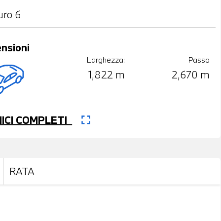
uro 6
nsioni
Larghezza:
Passo
1,822 m
2,670 m
fullscreen
CNICI COMPLETI
RATA