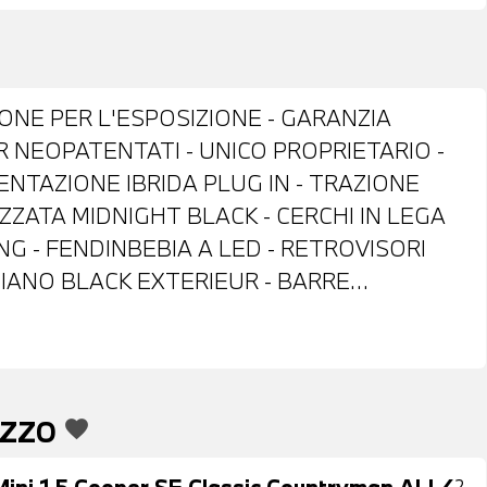
IONE PER L'ESPOSIZIONE - GARANZIA
ER NEOPATENTATI - UNICO PROPRIETARIO -
MENTAZIONE IBRIDA PLUG IN - TRAZIONE
IZZATA MIDNIGHT BLACK - CERCHI IN LEGA
NG - FENDINBEBIA A LED - RETROVISORI
PIANO BLACK EXTERIEUR - BARRE
ORI E LUNOTTO OSCURATI - SENSORI DI
POSTERIORE - PORTELLONE POSTERIORE
 INTERNI IN STOFFA ANTRACITE -
DI MULTIFUNZIONE - CRUISE CONTROL
EZZO
favorite
G ASSISTANT - MINI DRIVING MODES -
IGITALE DAB - SISTEMA DI RICARICA
 Mini 1.5 Cooper SE Classic Countryman ALL4
?