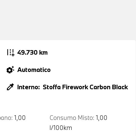
add_road
49.730 km
settings_suggest
Automatico
colorize
Interno:
Stoffa Firework Carbon Black
ano:
1,00
Consumo Misto:
1,00
l/100km