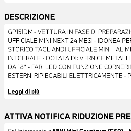
DESCRIZIONE
GP151DM - VETTURA IN FASE DI PREPARAZ
UFFICIALE MINI NEXT 24 MESI - IDONEA P
STORICO TAGLIANDI UFFICIALE MINI - ALI
INTGERALE - DOTATA DI: VERNICE METALL
DA 18" - FARI LED CON FUNZIONE CORNERI
ESTERNI RIPIEGABILI ELETTRICAMENTE - 
PORTATUTTO SUL TETTO - VETRI POSTERI
Leggi di più
PARCHEGGIO POSTERIORI - TELECAMERA 
AUTOMATICO - COMFORT ACCESS SYSTEM -
VOLANTE SPORTIVO IN PELLE CON COMAN
ATTIVA NOTIFICA RIDUZIONE PR
ADATTIVO - CAMBIO AUTOMATICO - DRIVIN
NAVIGATORE - BLUETOOTH - USB - RADIO D
Sei interessato a
MINI Mini Countrym.(F60) -