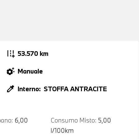
add_road
53.570 km
settings_suggest
Manuale
colorize
Interno:
STOFFA ANTRACITE
ano:
6,00
Consumo Misto:
5,00
l/100km