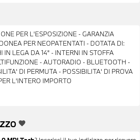
IONE PER L'ESPOSIZIONE - GARANZIA
IDONEA PER NEOPATENTATI - DOTATA DI:
IN LEGA DA 14" - INTERNI IN STOFFA
TIFUNZIONE - AUTORADIO - BLUETOOTH -
LITA' DI PERMUTA - POSSIBILITA' DI PROVA
 PER L'INTERO IMPORTO
EZZO
favorite
1.0 MPI Tech
? Inserisci il tuo indirizzo per ricevere