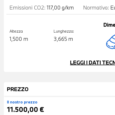
Emissioni CO2:
117,00 g/km
Normativa:
E
Dime
Altezza
Lunghezza:
1,500 m
3,665 m
LEGGI I DATI TE
PREZZO
Il nostro prezzo
11.500,00 €