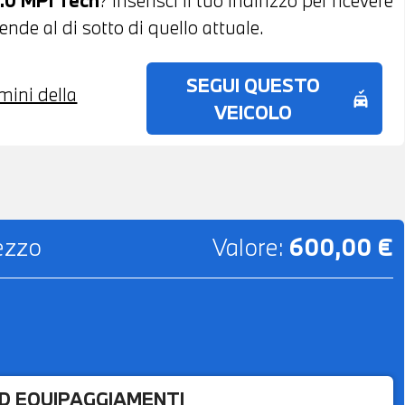
nde al di sotto di quello attuale.
SEGUI QUESTO
rmini della
no_crash
VEICOLO
rezzo
Valore:
600,00 €
ED EQUIPAGGIAMENTI