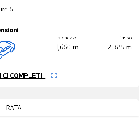
uro 6
nsioni
Larghezza:
Passo
1,660 m
2,385 m
fullscreen
CNICI COMPLETI
RATA