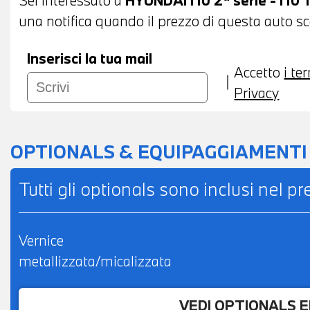
una notifica quando il prezzo di questa auto sce
Inserisci la tua mail
Accetto
i te
Privacy
OPTIONALS & EQUIPAGGIAMENTI
Tutti gli optionals sono inclusi nel p
Vernice
metallizzata/micalizzata
VEDI OPTIONALS 