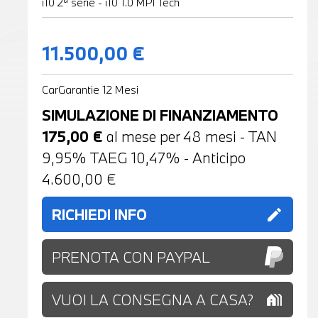
i10 2ª serie - i10 1.0 MPI Tech
11.500,00 €
CarGarantie 12 Mesi
SIMULAZIONE DI FINANZIAMENTO
175,00
€
al mese per
48
mesi - TAN
9,95% TAEG
10,47
% - Anticipo
4.600,00
€
RICHIEDI INFO
edit
PRENOTA CON PAYPAL
VUOI LA CONSEGNA A CASA?
holiday_village