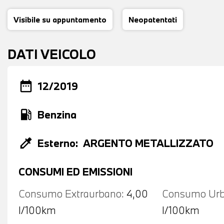
Visibile su appuntamento
Neopatentati
DATI VEICOLO
date_range
12/2019
local_gas_station
Benzina
colorize
Esterno:
ARGENTO METALLIZZATO
CONSUMI ED EMISSIONI
Consumo Extraurbano:
4,00
Consumo Urb
l/100km
l/100km