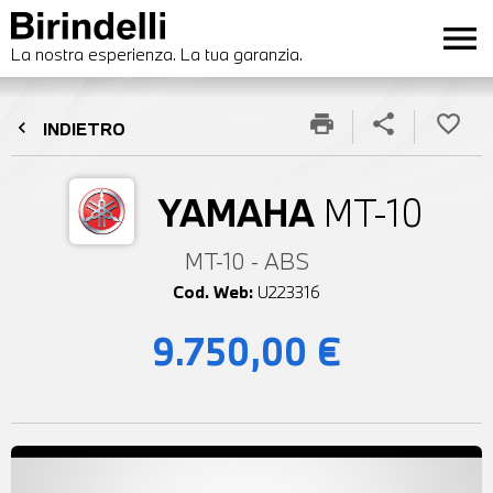
menu
La nostra esperienza. La tua garanzia.
print
share
favorite_border
chevron_left
INDIETRO
YAMAHA
MT-10
MT-10 - ABS
Cod. Web:
U223316
9.750,00 €