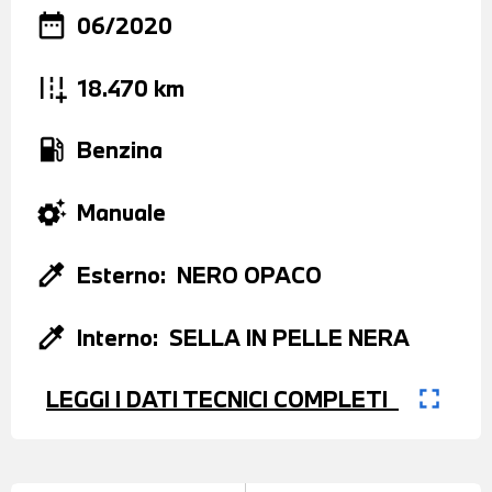
date_range
06/2020
add_road
18.470 km
local_gas_station
Benzina
settings_suggest
Manuale
colorize
Esterno:
NERO OPACO
colorize
Interno:
SELLA IN PELLE NERA
fullscreen
LEGGI I DATI TECNICI COMPLETI