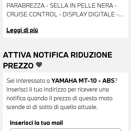
PARABREZZA - SELLA IN PELLE NERA -
CRUISE CONTROL - DISPLAY DIGITALE -
POSSIBILITA' DI PERMUTA - POSSIBILITA'
Leggi di più
DI FINANZIAMENTO ANCHE PER
L'INTERO IMPORTO
ATTIVA NOTIFICA RIDUZIONE
PREZZO
favorite
Sei interessato a
YAMAHA MT-10 - ABS
?
Inserisci il tuo indirizzo per ricevere una
notifica quando il prezzo di questa moto
scende al di sotto di quello attuale.
Inserisci la tua mail