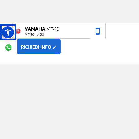
YAMAHA
MT-10
phone_iphone
arrow_upward
MT-10 - ABS
RICHIEDI INFO
edit
POTREBBE PIACERTI