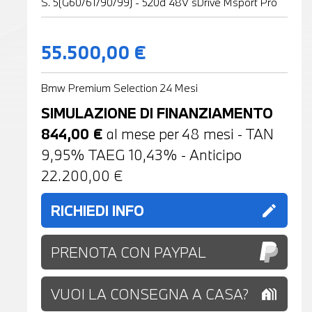
S. 5(G60/61/90/99) - 520d 48V sDrive Msport Pro
55.500,00 €
Bmw Premium Selection 24 Mesi
SIMULAZIONE DI FINANZIAMENTO
844,00
€
al mese per
48
mesi - TAN
9,95% TAEG
10,43
% - Anticipo
22.200,00
€
RICHIEDI INFO
edit
PRENOTA CON PAYPAL
VUOI LA CONSEGNA A CASA?
holiday_village