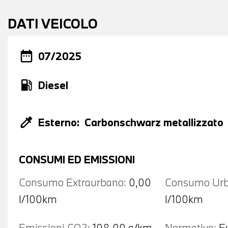
DATI VEICOLO
date_range
07/2025
local_gas_station
Diesel
colorize
Esterno:
Carbonschwarz metallizzato
CONSUMI ED EMISSIONI
Consumo Extraurbano:
0,00
Consumo Urb
l/100km
l/100km
Emissioni CO2:
108,00 g/km
Normativa:
E