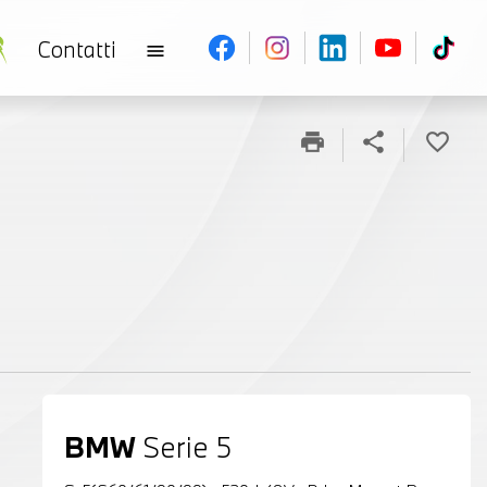
Contatti
menu
print
share
favorite_border
BMW
Serie 5