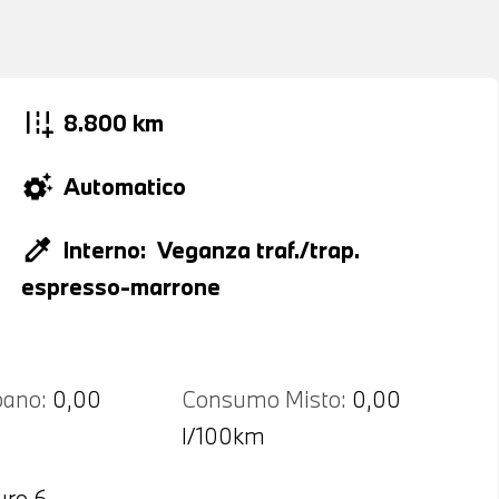
add_road
8.800 km
settings_suggest
Automatico
colorize
Interno:
Veganza traf./trap.
espresso-marrone
ano:
0,00
Consumo Misto:
0,00
l/100km
uro 6