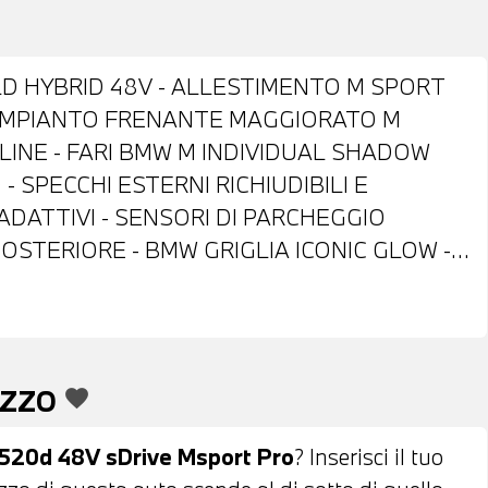
D HYBRID 48V - ALLESTIMENTO M SPORT
" - IMPIANTO FRENANTE MAGGIORATO M
INE - FARI BMW M INDIVIDUAL SHADOW
- SPECCHI ESTERNI RICHIUDIBILI E
ADATTIVI - SENSORI DI PARCHEGGIO
OSTERIORE - BMW GRIGLIA ICONIC GLOW -
LUNOTTO OCURATI - ANTIFURTO CON
N LEVE AL VOLANTE - PORTELLONE
E DAB - IMPIANTO AUDIO HARMAN/KARDON -
CTIVE GUARD - LIMITATORE DI VELOCITA' -
EZZO
favorite
DROID AUTO - NAVIGATORE SATELLITARE -
O - COMPUTER DI BORDO - INDICATORE
520d 48V sDrive Msport Pro
? Inserisci il tuo
ERGENZA - TELESERVICES - COMPATIBILITA'