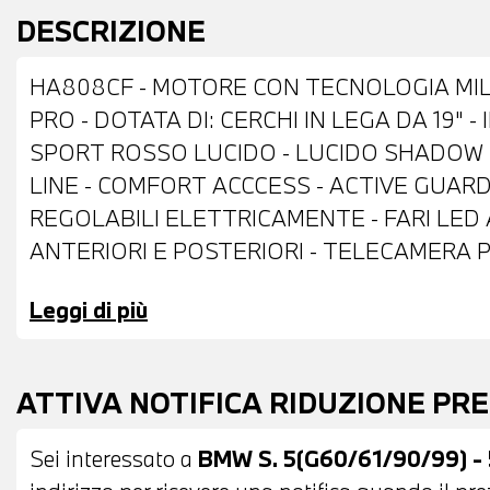
DESCRIZIONE
HA808CF - MOTORE CON TECNOLOGIA MIL
PRO - DOTATA DI: CERCHI IN LEGA DA 19
SPORT ROSSO LUCIDO - LUCIDO SHADOW L
LINE - COMFORT ACCCESS - ACTIVE GUARD 
REGOLABILI ELETTRICAMENTE - FARI LED 
ANTERIORI E POSTERIORI - TELECAMERA P
VETRI ELETTRICI - VETRI POSTERIORI E 
Leggi di più
TELECOMANDO - CAMBIO AUTOMATICO CO
POSTERIORE ELETTRICO - RADIO DIGITAL
CRUISE CONTROL - DRIVING ASSISTANT - A
ATTIVA NOTIFICA RIDUZIONE PR
USB - BLUETOOTH - APPLE CARPLAY - AN
SISTEMA DI RICARICA WIRELESS TELEFON
Sei interessato a
BMW S. 5(G60/61/90/99) - 
PRESSIONE PNEUMATICI - CHIAMATA DI EM