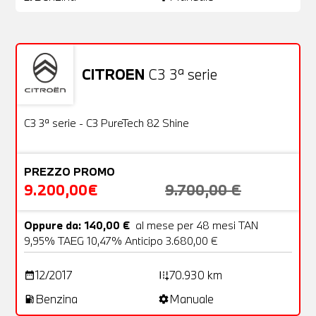
CITROEN
C3 3ª serie
Usato
22 Foto
OFFERTA
C3 3ª serie - C3 PureTech 82 Shine
PREZZO PROMO
9.200,00€
9.700,00 €
Oppure da: 140,00 €
al mese per 48 mesi TAN
9,95% TAEG 10,47% Anticipo 3.680,00 €
12/2017
70.930 km
date_range
add_road
Benzina
Manuale
local_gas_station
settings