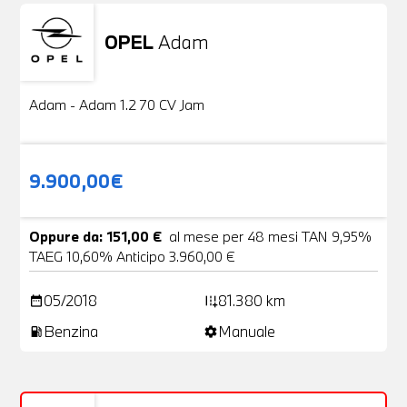
OPEL
Adam
Usato
20 Foto
Adam - Adam 1.2 70 CV Jam
9.900,00€
Oppure da: 151,00 €
al mese per 48 mesi TAN 9,95%
TAEG 10,60% Anticipo 3.960,00 €
05/2018
81.380 km
date_range
add_road
Benzina
Manuale
local_gas_station
settings