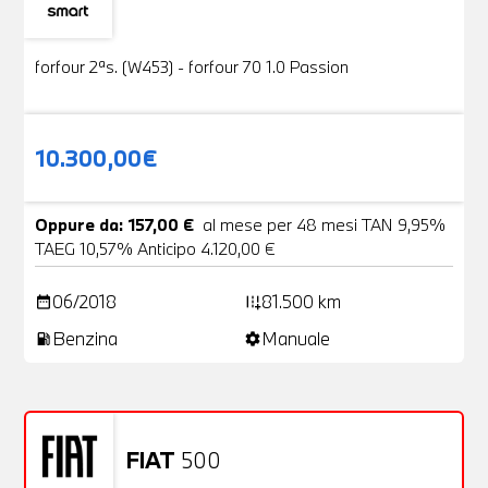
Usato
19 Foto
forfour 2ªs. (W453) - forfour 70 1.0 Passion
10.300,00€
Oppure da: 157,00 €
al mese per 48 mesi TAN 9,95%
TAEG 10,57% Anticipo 4.120,00 €
06/2018
81.500 km
date_range
add_road
Benzina
Manuale
local_gas_station
settings
FIAT
500
Usato
20 Foto