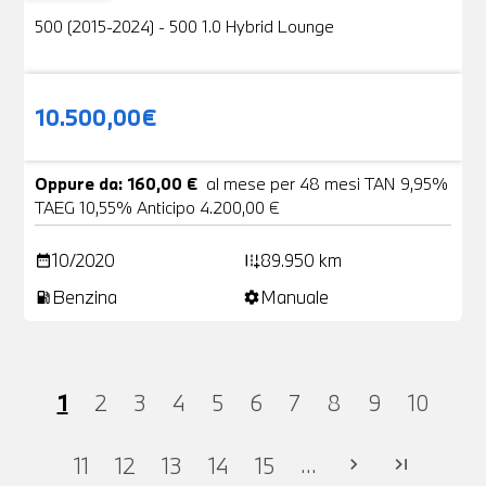
500 (2015-2024) - 500 1.0 Hybrid Lounge
10.500,00€
Oppure da: 160,00 €
al mese per 48 mesi TAN 9,95%
TAEG 10,55% Anticipo 4.200,00 €
10/2020
89.950 km
date_range
add_road
Benzina
Manuale
local_gas_station
settings
1
2
3
4
5
6
7
8
9
10
...
11
12
13
14
15
chevron_right
last_page