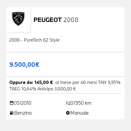
PEUGEOT
2008
Usato
2 Foto
2008 - PureTech 82 Style
9.500,00€
Oppure da: 145,00 €
al mese per 48 mesi TAN 9,95%
TAEG 10,64% Anticipo 3.800,00 €
05/2018
87.950 km
date_range
add_road
Benzina
Manuale
local_gas_station
settings