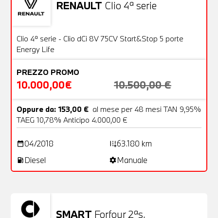
RENAULT
Clio 4ª serie
Usato
20 Foto
OFFERTA
Clio 4ª serie - Clio dCi 8V 75CV Start&Stop 5 porte
Energy Life
PREZZO PROMO
10.000,00€
10.500,00 €
Oppure da: 153,00 €
al mese per 48 mesi TAN 9,95%
TAEG 10,78% Anticipo 4.000,00 €
04/2018
63.180 km
date_range
add_road
Diesel
Manuale
local_gas_station
settings
SMART
Forfour 2ªs.