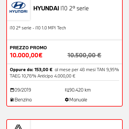
HYUNDAI
I10 2ª serie
Usato
18 Foto
OFFERTA
i10 2ª serie - i10 1.0 MPI Tech
PREZZO PROMO
10.000,00€
10.500,00 €
Oppure da: 153,00 €
al mese per 48 mesi TAN 9,95%
TAEG 10,78% Anticipo 4.000,00 €
09/2019
90.420 km
date_range
add_road
Benzina
Manuale
local_gas_station
settings