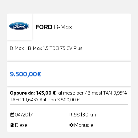
FORD
B-Max
Usato
24 Foto
B-Max - B-Max 1.5 TDCi 75 CV Plus
9.500,00€
Oppure da: 145,00 €
al mese per 48 mesi TAN 9,95%
TAEG 10,64% Anticipo 3.800,00 €
04/2017
98.130 km
date_range
add_road
Diesel
Manuale
local_gas_station
settings