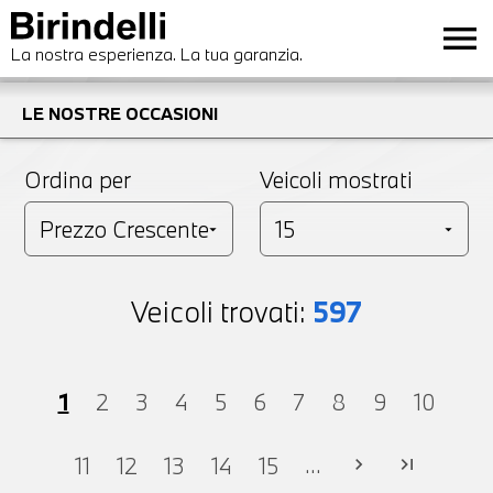
menu
La nostra esperienza. La tua garanzia.
LE NOSTRE OCCASIONI
Ordina per
Veicoli mostrati
Veicoli trovati:
597
1
2
3
4
5
6
7
8
9
10
...
11
12
13
14
15
chevron_right
last_page