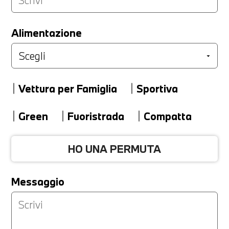
LA TUA PERMUTA
Alimentazione
Marca
Vettura per Famiglia
Sportiva
Modello
Green
Fuoristrada
Compatta
HO UNA PERMUTA
Versione
Messaggio
Km