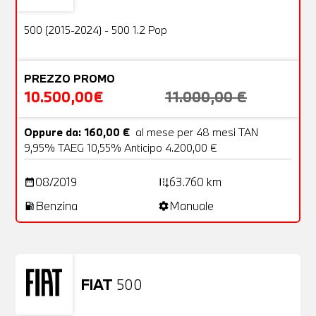
OFFERTA
500 (2015-2024) - 500 1.2 Pop
PREZZO PROMO
10.500,00€
11.000,00 €
Oppure da: 160,00 €
al mese per 48 mesi TAN
9,95% TAEG 10,55% Anticipo 4.200,00 €
08/2019
63.760 km
date_range
add_road
Benzina
Manuale
local_gas_station
settings
FIAT
500
Usato
23 Foto