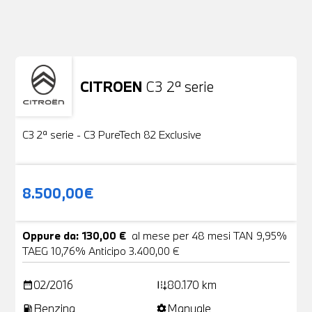
Non stai trovando ciò che cerchi?
NESSUN PROBLEMA
Richiedici un auto liberamente
CITROEN
C3 2ª serie
Usato
19 Foto
C3 2ª serie - C3 PureTech 82 Exclusive
8.500,00€
Oppure da: 130,00 €
al mese per 48 mesi TAN 9,95%
TAEG 10,76% Anticipo 3.400,00 €
02/2016
80.170 km
date_range
add_road
Benzina
Manuale
local_gas_station
settings