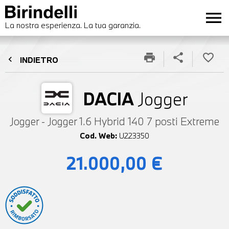
menu
La nostra esperienza. La tua garanzia.
print
share
favorite_border
chevron_left
INDIETRO
DACIA
Jogger
Jogger - Jogger 1.6 Hybrid 140 7 posti Extreme
Cod. Web:
U223350
21.000,00 €