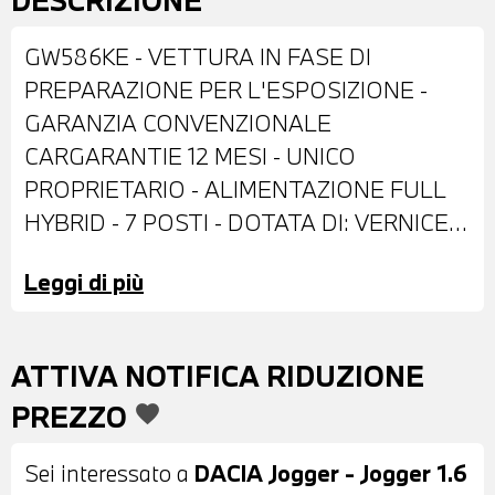
DESCRIZIONE
GW586KE - VETTURA IN FASE DI
PREPARAZIONE PER L'ESPOSIZIONE -
GARANZIA CONVENZIONALE
CARGARANTIE 12 MESI - UNICO
PROPRIETARIO - ALIMENTAZIONE FULL
HYBRID - 7 POSTI - DOTATA DI: VERNICE
METALLIZZATA NERA - CERCHI IN LEGA
Leggi di più
DA 16" - FENDINEBBIA - RETROVISORI
ESTERNI REGOLABILI ELETTRICAMENTE
- BARRE PORTATUTTO SUL TETTO -
ATTIVA NOTIFICA RIDUZIONE
VETRI POSTERIORI E LUNOTTO
PREZZO
favorite
OSCURATI - SENSORI DI PARCHEGGIO
POSTERIORI - TELECAMERA
Sei interessato a
DACIA Jogger - Jogger 1.6
POSTERIORE - INTERNI IN STOFFA