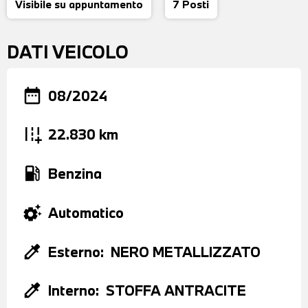
Visibile su appuntamento
7 Posti
DATI VEICOLO
date_range
08/2024
add_road
22.830 km
local_gas_station
Benzina
settings_suggest
Automatico
colorize
Esterno:
NERO METALLIZZATO
colorize
Interno:
STOFFA ANTRACITE