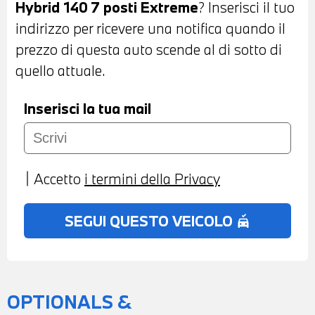
Hybrid 140 7 posti Extreme
? Inserisci il tuo
ANTRACITE - VOLANTE IN PELLE CON
indirizzo per ricevere una notifica quando il
COMANDI MULTIFUNZIONE - CRUISE
prezzo di questa auto scende al di sotto di
CONTROL - CAMBIO AUTOMATICO -
quello attuale.
FRENATA DI EMERGENZA ASSISTITA -
BLUETOOTH - USB - CLIMATIZZATORE
Inserisci la tua mail
AUTOMATICO MONOZONA - BRACCIOLO
CENTRALE ANTERIORE - POSSIBILITA' DI
PROVA - POSSIBILITA' DI PERMUTA -
Accetto
i termini della Privacy
POSSIBILITA' DI FINANZIAMENTO ANCHE
PER L'INTERO IMPORTO
SEGUI QUESTO VEICOLO
no_crash
OPTIONALS &