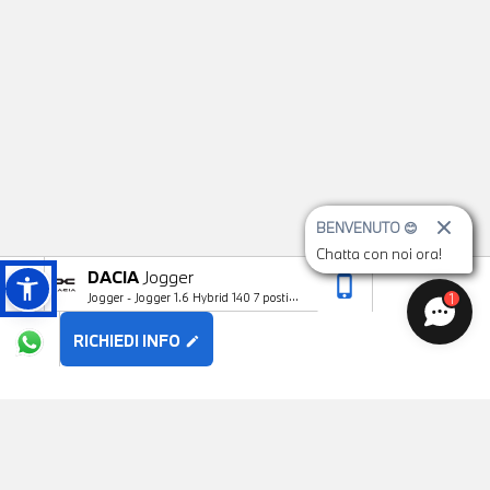
BENVENUTO 😊
Chatta con noi ora!
DACIA
Jogger
phone_iphone
arrow_upward
1
Jogger - Jogger 1.6 Hybrid 140 7 posti
Extreme
RICHIEDI INFO
edit