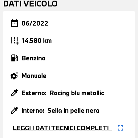
DATI VEICOLO
date_range
06/2022
add_road
14.580 km
local_gas_station
Benzina
settings_suggest
Manuale
colorize
Esterno:
Racing blu metallic
colorize
Interno:
Sella in pelle nera
fullscreen
LEGGI I DATI TECNICI COMPLETI