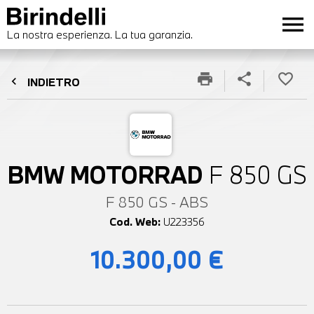
menu
La nostra esperienza. La tua garanzia.
print
share
favorite_border
chevron_left
INDIETRO
BMW MOTORRAD
F 850 GS
F 850 GS - ABS
Cod. Web:
U223356
10.300,00 €