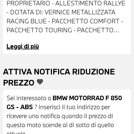
PROPRIETARIO - ALLESTIMENTO RALLYE
- DOTATA DI: VERNICE METALLIZZATA
RACING BLUE - PACCHETTO COMFORT -
PACCHETTO TOURING - PACCHETTO
DYNAMIC - CUPOLINO - FARO LED -
Leggi di più
CERCHI A RAGGI INCROCIATI - DOPPIO
FRENO A DISCO ANTERIORE - PARAMANI
- BAULETTO POSTERIORE -
ATTIVA NOTIFICA RIDUZIONE
CAVALLETTO CENTRALE - SELLA IN
PREZZO
favorite
PELLE NERA - CRUISE CONTROL -
MANOPOLE RISCALDABILI - DISLPLAY
Sei interessato a
BMW MOTORRAD F 850
DIGITALE - MODALITA' DI GUIDA PRO -
GS - ABS
? Inserisci il tuo indirizzo per
ASSISTENTE AL CAMBIO MARCIA PRO -
ricevere una notifica quando il prezzo di
POSSIBILITA' DI PERMUTA - POSSIBILITA'
questa moto scende al di sotto di quello
DI FINANZIAMENTO ANCHE PER
attuale.