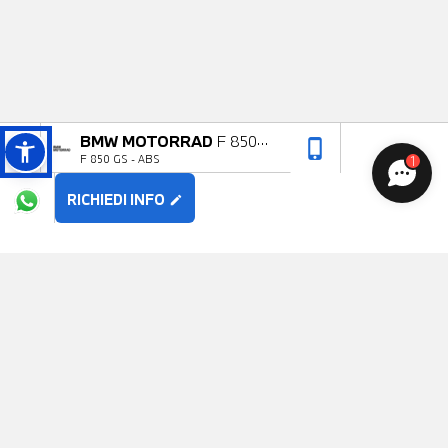
BMW MOTORRAD
F 850
phone_iphone
arrow_upward
F 850 GS - ABS
1
GS
RICHIEDI INFO
edit
POTREBBE PIACERTI