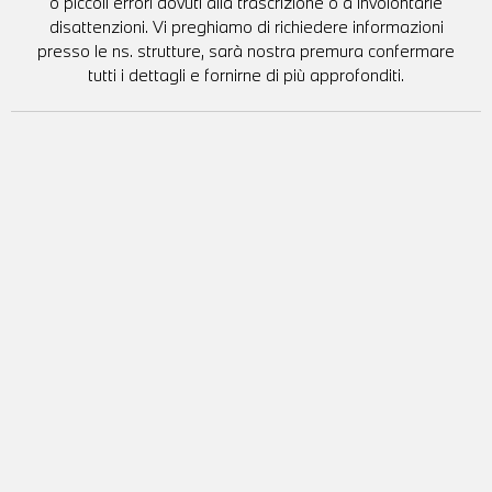
o piccoli errori dovuti alla trascrizione o a involontarie
disattenzioni. Vi preghiamo di richiedere informazioni
presso le ns. strutture, sarà nostra premura confermare
tutti i dettagli e fornirne di più approfonditi.