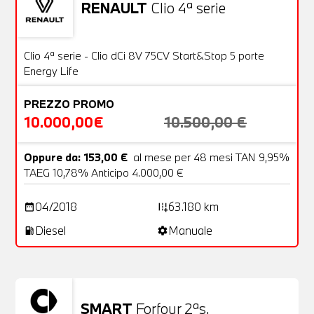
RENAULT
Clio 4ª serie
Usato
20 Foto
OFFERTA
Clio 4ª serie - Clio dCi 8V 75CV Start&Stop 5 porte
Energy Life
PREZZO PROMO
10.000,00€
10.500,00 €
Oppure da: 153,00 €
al mese per 48 mesi TAN 9,95%
TAEG 10,78% Anticipo 4.000,00 €
04/2018
63.180 km
date_range
add_road
Diesel
Manuale
local_gas_station
settings
SMART
Forfour 2ªs.