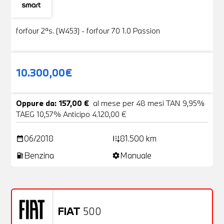
Usato
19 Foto
forfour 2ªs. (W453) - forfour 70 1.0 Passion
10.300,00€
Oppure da: 157,00 €
al mese per 48 mesi TAN 9,95%
TAEG 10,57% Anticipo 4.120,00 €
06/2018
81.500 km
date_range
add_road
Benzina
Manuale
local_gas_station
settings
FIAT
500
Usato
20 Foto