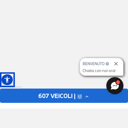
BENVENUTO 😊
Chatta con noi ora!
1
607
VEICOLI |
tune
expand_less
AUTO
MOTO
close