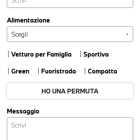
LA TUA PERMUTA
Alimentazione
Marca
Vettura per Famiglia
Sportiva
Modello
Green
Fuoristrada
Compatta
HO UNA PERMUTA
Versione
Messaggio
Km