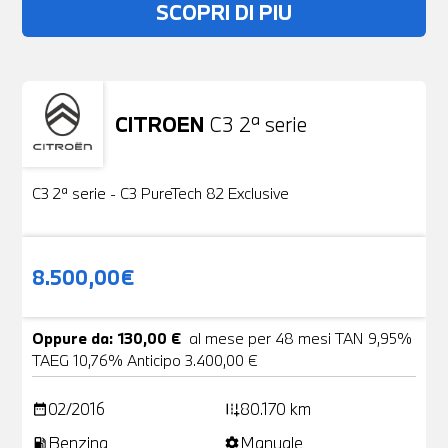
SCOPRI DI PIU
CITROEN
C3 2ª serie
Usato
19 Foto
C3 2ª serie - C3 PureTech 82 Exclusive
8.500,00€
Oppure da: 130,00 €
al mese per 48 mesi TAN 9,95%
TAEG 10,76% Anticipo 3.400,00 €
02/2016
80.170 km
date_range
add_road
Benzina
Manuale
local_gas_station
settings