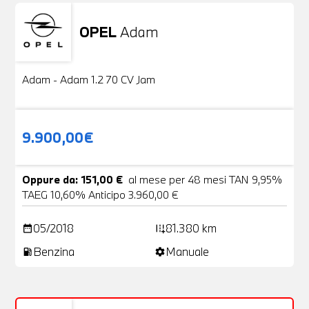
OPEL
Adam
Usato
20 Foto
Adam - Adam 1.2 70 CV Jam
9.900,00€
Oppure da: 151,00 €
al mese per 48 mesi TAN 9,95%
TAEG 10,60% Anticipo 3.960,00 €
05/2018
81.380 km
date_range
add_road
Benzina
Manuale
local_gas_station
settings