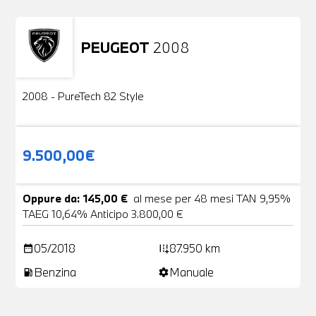
PEUGEOT
2008
Usato
2 Foto
2008 - PureTech 82 Style
9.500,00€
Oppure da: 145,00 €
al mese per 48 mesi TAN 9,95%
TAEG 10,64% Anticipo 3.800,00 €
05/2018
87.950 km
date_range
add_road
Benzina
Manuale
local_gas_station
settings