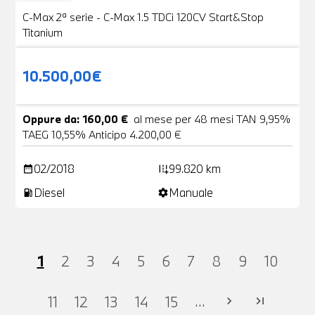
C-Max 2ª serie - C-Max 1.5 TDCi 120CV Start&Stop
Titanium
10.500,00€
Oppure da: 160,00 €
al mese per 48 mesi TAN 9,95%
TAEG 10,55% Anticipo 4.200,00 €
02/2018
99.820 km
date_range
add_road
Diesel
Manuale
local_gas_station
settings
1
2
3
4
5
6
7
8
9
10
...
11
12
13
14
15
chevron_right
last_page