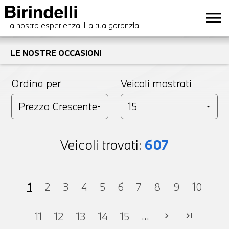
menu
La nostra esperienza. La tua garanzia.
LE NOSTRE OCCASIONI
Ordina per
Veicoli mostrati
Veicoli trovati:
607
1
2
3
4
5
6
7
8
9
10
...
11
12
13
14
15
chevron_right
last_page