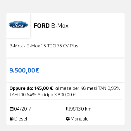
FORD
B-Max
Usato
24 Foto
B-Max - B-Max 1.5 TDCi 75 CV Plus
9.500,00€
Oppure da: 145,00 €
al mese per 48 mesi TAN 9,95%
TAEG 10,64% Anticipo 3.800,00 €
04/2017
98.130 km
date_range
add_road
Diesel
Manuale
local_gas_station
settings