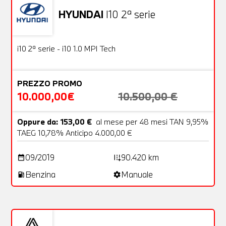
HYUNDAI
I10 2ª serie
Usato
18 Foto
OFFERTA
i10 2ª serie - i10 1.0 MPI Tech
PREZZO PROMO
10.000,00€
10.500,00 €
Oppure da: 153,00 €
al mese per 48 mesi TAN 9,95%
TAEG 10,78% Anticipo 4.000,00 €
09/2019
90.420 km
date_range
add_road
Benzina
Manuale
local_gas_station
settings