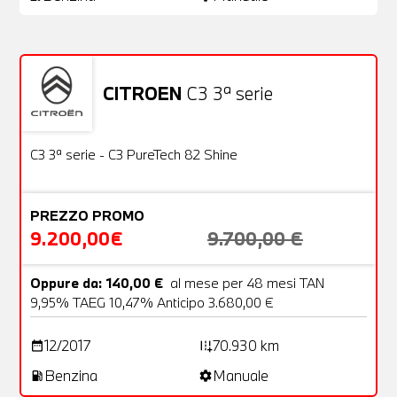
CITROEN
C3 3ª serie
Usato
22 Foto
OFFERTA
C3 3ª serie - C3 PureTech 82 Shine
PREZZO PROMO
9.200,00€
9.700,00 €
Oppure da: 140,00 €
al mese per 48 mesi TAN
9,95% TAEG 10,47% Anticipo 3.680,00 €
12/2017
70.930 km
date_range
add_road
Benzina
Manuale
local_gas_station
settings