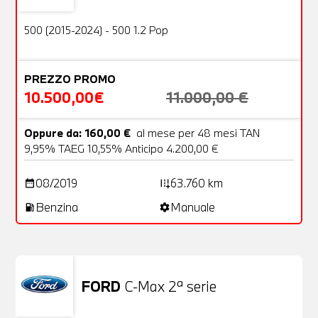
OFFERTA
500 (2015-2024) - 500 1.2 Pop
PREZZO PROMO
10.500,00€
11.000,00 €
Oppure da: 160,00 €
al mese per 48 mesi TAN
9,95% TAEG 10,55% Anticipo 4.200,00 €
08/2019
63.760 km
date_range
add_road
Benzina
Manuale
local_gas_station
settings
FORD
C-Max 2ª serie
Usato
25 Foto