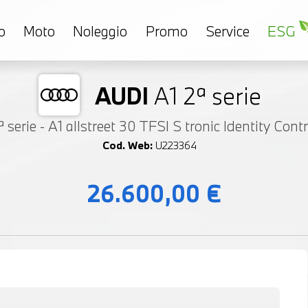
o
Moto
Noleggio
Promo
Service
ESG
AUDI
A1 2ª serie
ª serie - A1 allstreet 30 TFSI S tronic Identity Cont
Cod. Web:
U223364
26.600,00 €