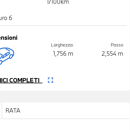
l/100km
uro 6
nsioni
Larghezza:
Passo
1,756 m
2,554 m
fullscreen
CNICI COMPLETI
RATA