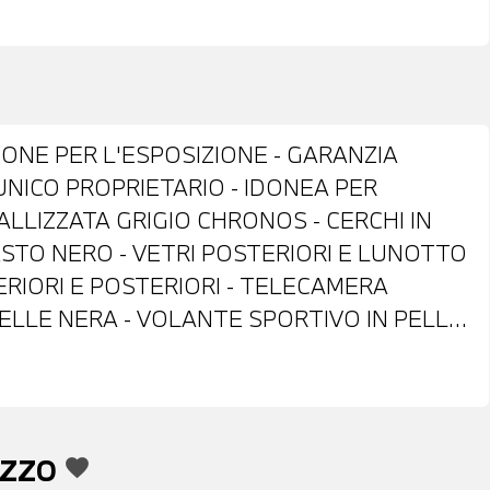
IONE PER L'ESPOSIZIONE - GARANZIA
UNICO PROPRIETARIO - IDONEA PER
ALLIZZATA GRIGIO CHRONOS - CERCHI IN
RASTO NERO - VETRI POSTERIORI E LUNOTTO
ERIORI E POSTERIORI - TELECAMERA
PELLE NERA - VOLANTE SPORTIVO IN PELLE
E - PACCHETTO INTERNI S LINE - CRUISE
O CON LEVE AL VOLANTE - FRENATA DI
TTRONICO DELLA CORSIA - BLUETOOTH -
 E ANDROID AUTO - CLIMATIZZATORE
EZZO
favorite
E ANTERIORE - POSSIBILITA' DI PROVA -