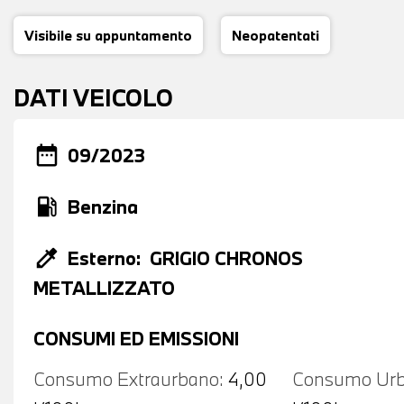
Visibile su appuntamento
Neopatentati
DATI VEICOLO
date_range
09/2023
local_gas_station
Benzina
colorize
Esterno:
GRIGIO CHRONOS
METALLIZZATO
CONSUMI ED EMISSIONI
Consumo Extraurbano:
4,00
Consumo Urb