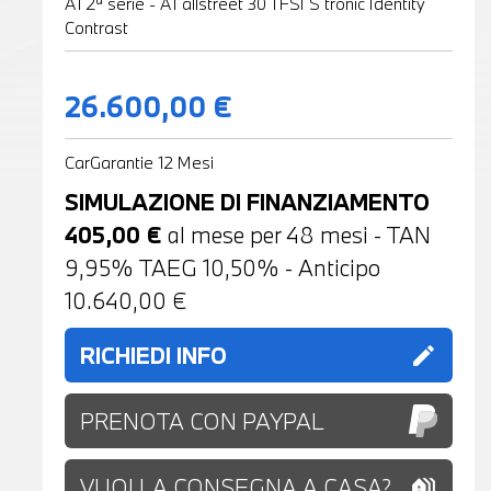
A1 2ª serie - A1 allstreet 30 TFSI S tronic Identity
Contrast
26.600,00 €
CarGarantie 12 Mesi
SIMULAZIONE DI FINANZIAMENTO
405,00
€
al mese per
48
mesi - TAN
9,95% TAEG
10,50
% - Anticipo
10.640,00
€
RICHIEDI INFO
edit
PRENOTA CON PAYPAL
VUOI LA CONSEGNA A CASA?
holiday_village