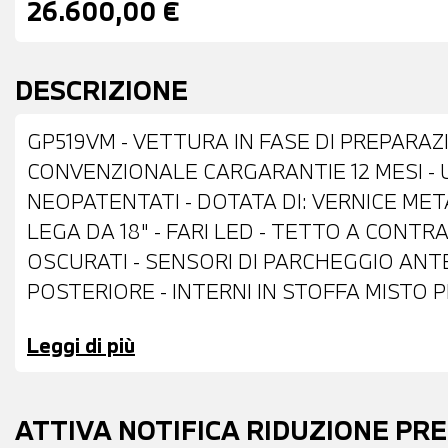
26.600,00 €
DESCRIZIONE
GP519VM - VETTURA IN FASE DI PREPARAZ
CONVENZIONALE CARGARANTIE 12 MESI - 
NEOPATENTATI - DOTATA DI: VERNICE MET
LEGA DA 18" - FARI LED - TETTO A CONT
OSCURATI - SENSORI DI PARCHEGGIO ANT
POSTERIORE - INTERNI IN STOFFA MISTO 
S LINE APPIATTITO NELLA PARTE INFERIOR
Leggi di più
CONTROL ADATTIVO - CAMBIO AUTOMATIC
EMERGENZA ASSISTITA - CONTROLLO ELE
USB - PREDISPOSIZIONE APPLE CAR PLAY
ATTIVA NOTIFICA RIDUZIONE PR
AUTOMATICO BIZONA - BRACCIOLO CENTRAL