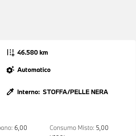
add_road
46.580 km
settings_suggest
Automatico
colorize
Interno:
STOFFA/PELLE NERA
ano:
6,00
Consumo Misto:
5,00