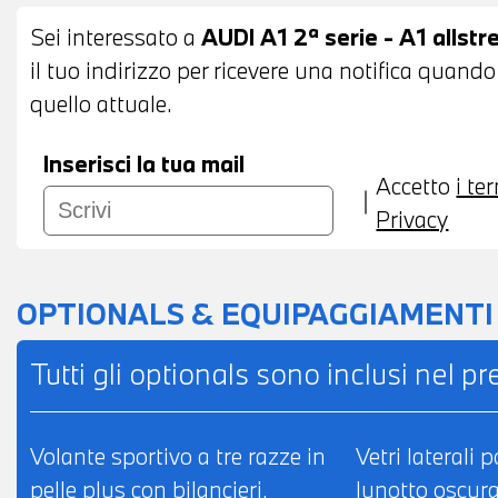
POSSIBILITA' DI PERMUTA - POSSIBILITA'
Sei interessato a
AUDI A1 2ª serie - A1 allstr
IMPORTO
il tuo indirizzo per ricevere una notifica quando
quello attuale.
Inserisci la tua mail
Accetto
i te
Privacy
OPTIONALS & EQUIPAGGIAMENTI
Tutti gli optionals sono inclusi nel p
Volante sportivo a tre razze in
Vetri laterali p
pelle plus con bilancieri,
lunotto oscura