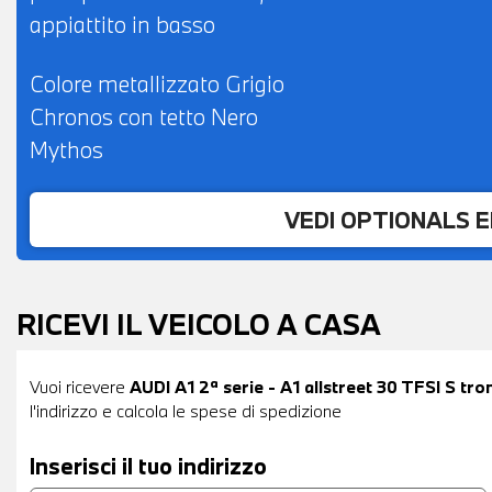
appiattito in basso
Colore metallizzato Grigio
Chronos con tetto Nero
Mythos
VEDI OPTIONALS 
RICEVI IL VEICOLO A CASA
Vuoi ricevere
AUDI A1 2ª serie - A1 allstreet 30 TFSI S tro
l'indirizzo e calcola le spese di spedizione
Inserisci il tuo indirizzo