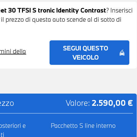
 DI FINANZIAMENTO ANCHE PER L'INTERO
eet 30 TFSI S tronic Identity Contrast
? Inserisci
 il prezzo di questa auto scende al di sotto di
SEGUI QUESTO
rmini della
no_crash
VEICOLO
rezzo
Valore:
2.590,00 €
osteriori e
Pacchetto S line interno
ti