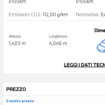
l/100km
l/100km
Emissioni CO2:
112,00 g/km
Normativa:
E
Dime
Altezza
Lunghezza:
1,483 m
4,046 m
LEGGI I DATI TE
PREZZO
Il nostro prezzo