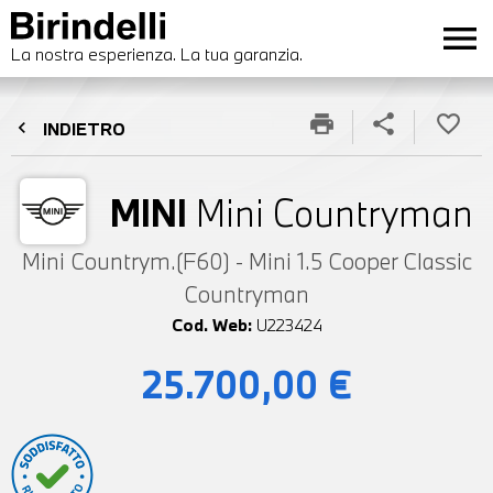
menu
La nostra esperienza. La tua garanzia.
print
share
favorite_border
chevron_left
INDIETRO
MINI
Mini Countryman
Mini Countrym.(F60) - Mini 1.5 Cooper Classic
Countryman
Cod. Web:
U223424
25.700,00 €