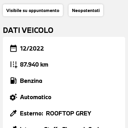
Visibile su appuntamento
Neopatentati
DATI VEICOLO
date_range
12/2022
add_road
87.940 km
local_gas_station
Benzina
settings_suggest
Automatico
colorize
Esterno:
ROOFTOP GREY