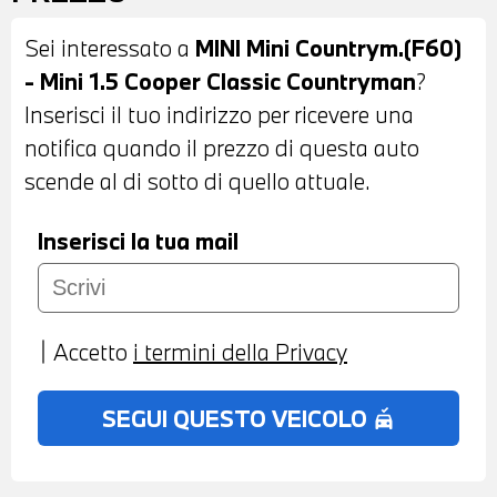
SCORREVOLE E INCLINABILE IN VETRO
Sei interessato a
MINI Mini Countrym.(F60)
AD AZIONAMENTO ELETTRICO - VETRI
- Mini 1.5 Cooper Classic Countryman
?
POSTERIORI E LUNOTTO OSCURATI -
Inserisci il tuo indirizzo per ricevere una
PIANO BLACK EXTERIEUR - SENSORI DI
notifica quando il prezzo di questa auto
PARCHEGGIO ANTERIORI E POSTERIORI -
scende al di sotto di quello attuale.
TELECAMERA POSTERIORE - COMFORT
ACCESS SYSTEM - INTERNI IN STOFFA
Inserisci la tua mail
ANTRACITE - VOLANTE IN PELLE CON
COMANDI MULTIFUNZIONE - CRUISE
CONTROL ADATTIVO - CAMBIO
Accetto
i termini della Privacy
AUTOMATICO - MINI DRIVING MODES -
DRIVING ASSISTANT - NAVIGATORE -
SEGUI QUESTO VEICOLO
no_crash
BLUETOOTH - USB - RADIO DIGITALE
DAB - IMPIANTO AUDIO HARMAN
KARDON - SISTEMA DI RICARICA