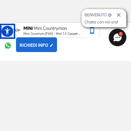
BENVENUTO 😊
Chatta con noi ora!
MINI
Mini Countryman
phone_iphone
arrow_upward
1
Mini Countrym.(F60) - Mini 1.5 Cooper
Classic Countryman
RICHIEDI INFO
edit
POTREBBE PIACERTI