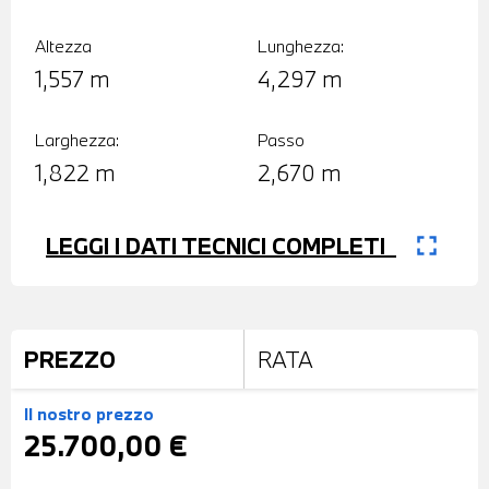
Altezza
Lunghezza:
1,557 m
4,297 m
Larghezza:
Passo
1,822 m
2,670 m
fullscreen
LEGGI I DATI TECNICI COMPLETI
PREZZO
RATA
Il nostro prezzo
25.700,00 €