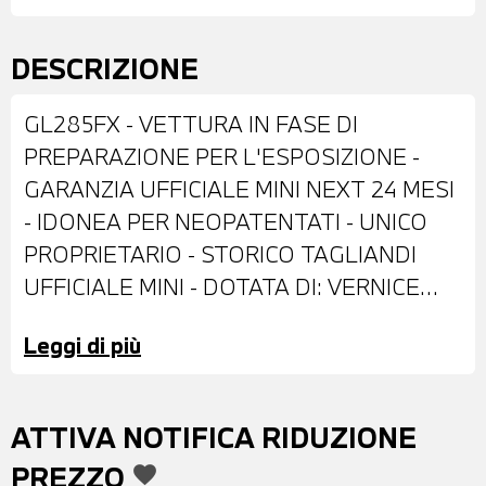
DESCRIZIONE
GL285FX - VETTURA IN FASE DI
PREPARAZIONE PER L'ESPOSIZIONE -
GARANZIA UFFICIALE MINI NEXT 24 MESI
- IDONEA PER NEOPATENTATI - UNICO
PROPRIETARIO - STORICO TAGLIANDI
UFFICIALE MINI - DOTATA DI: VERNICE
METALLIZZATA ROOFTOP GREY - CERCHI
Leggi di più
IN LEGA DA 17" - FARI LED CON
FUNZIONE CORNERING - FENDINEBBIA A
LED - RETROVISORI ESTERNI RIPIEGABILI
ATTIVA NOTIFICA RIDUZIONE
ELETTRICAMENTE - BARRE
PREZZO
favorite
PORTATUTTO SUL TETTO - TETTO