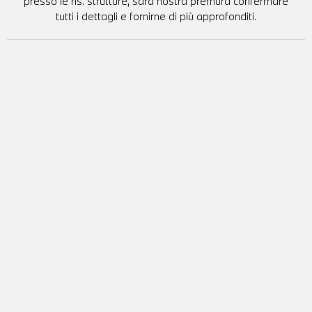
presso le ns. strutture, sarà nostra premura confermare
tutti i dettagli e fornirne di più approfonditi.