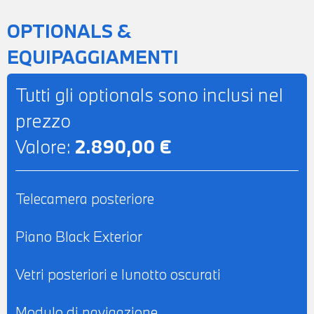
WIRELESS PER IL CELLULARE -
OPTIONALS &
COMPATIBILITA' CON CONNECTED DRIVE
EQUIPAGGIAMENTI
SERVICES - TELESERVICES - CHIAMATA
DI EMERGENZA - CLIMATIZZATORE
Tutti gli optionals sono inclusi nel
AUTOMATICO BIZONA - SEDILI
prezzo
ANTERIORI REGOLABILI
Valore:
2.890,00 €
ELETTRICAMENTE CON FUNZIONE
MEMORY LATO GUIDA - SEDILI
ANTERIORI RISCALDABILI - POSSIBILITA'
Telecamera posteriore
DI PROVA - POSSIBILITA' DI PERMUTA -
POSSIBILITA' DI FINANZIAMENTO ANCHE
Piano Black Exterior
PER L'INTERO IMPORTO
Vetri posteriori e lunotto oscurati
Modulo di navigazione