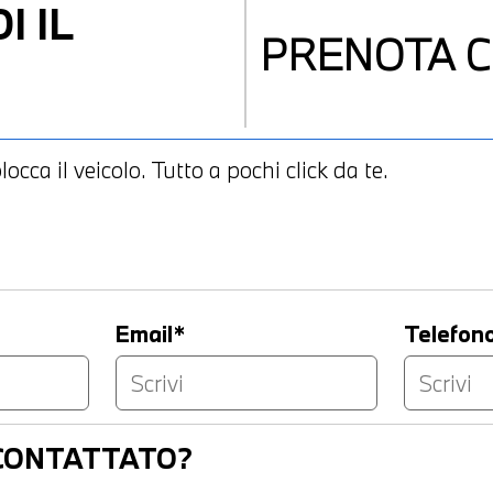
I IL
PRENOTA
C
occa il veicolo. Tutto a pochi click da te.
Email*
Telefon
ICONTATTATO?