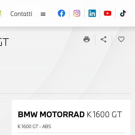
Contatti
menu
GT
print
share
favorite_border
BMW MOTORRAD
K 1600 GT
K 1600 GT - ABS