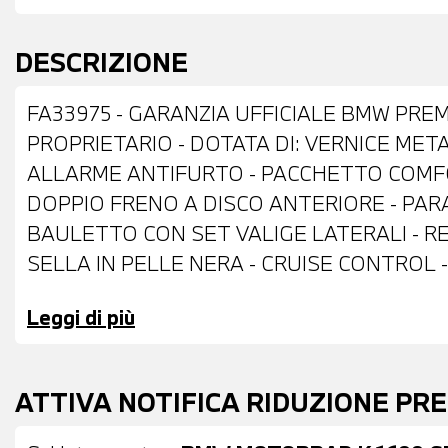
DESCRIZIONE
FA33975 - GARANZIA UFFICIALE BMW PREM
PROPRIETARIO - DOTATA DI: VERNICE MET
ALLARME ANTIFURTO - PACCHETTO COMFO
DOPPIO FRENO A DISCO ANTERIORE - PAR
BAULETTO CON SET VALIGE LATERALI - R
SELLA IN PELLE NERA - CRUISE CONTROL 
CAMBIO PRO - RADIO - DISPLAY DIGITALE - 
Leggi di più
FINANZIAMENTO ANCHE PER L'INTERO IM
ATTIVA NOTIFICA RIDUZIONE PR