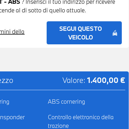
T - ABS
? Inserisci il tuo indirizzo per ricevere
ende al di sotto di quello attuale.
SEGUI QUESTO
rmini della
no_crash
VEICOLO
rezzo
Valore:
1.400,00 €
ring
ABS cornering
ansponder
Controllo elettronico della
trazione