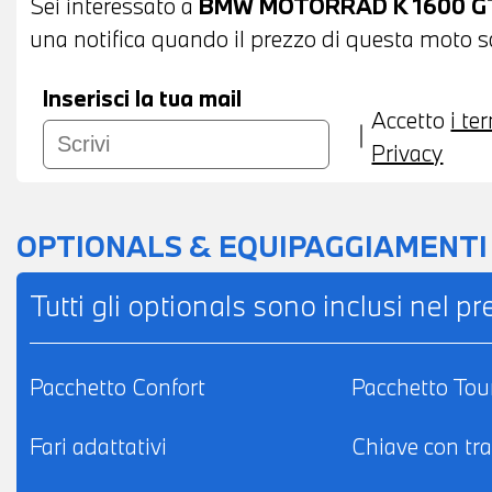
Sei interessato a
BMW MOTORRAD K 1600 G
una notifica quando il prezzo di questa moto sc
Inserisci la tua mail
Accetto
i te
Privacy
OPTIONALS & EQUIPAGGIAMENTI
Tutti gli optionals sono inclusi nel p
Pacchetto Confort
Pacchetto Tou
Fari adattativi
Chiave con tr