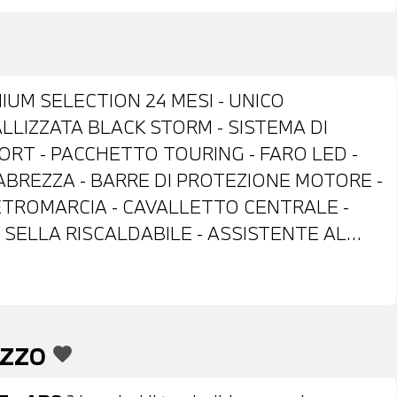
IUM SELECTION 24 MESI - UNICO
ALLIZZATA BLACK STORM - SISTEMA DI
RT - PACCHETTO TOURING - FARO LED -
ABREZZA - BARRE DI PROTEZIONE MOTORE -
ETROMARCIA - CAVALLETTO CENTRALE -
- SELLA RISCALDABILE - ASSISTENTE AL
POSSIBILITA' DI PERMUTA - POSSIBILITA' DI
PORTO
EZZO
favorite