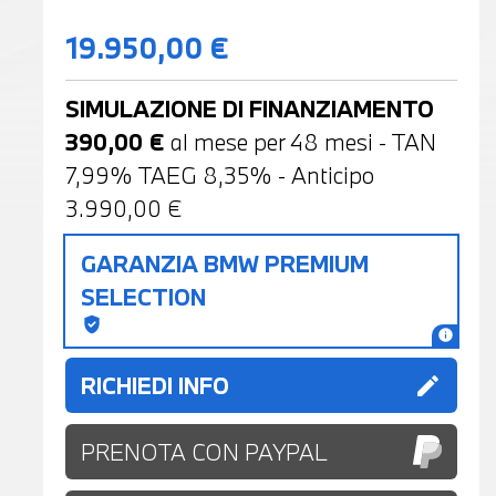
19.950,00 €
SIMULAZIONE DI FINANZIAMENTO
390,00
€
al mese per
48
mesi - TAN
7,99% TAEG
8,35
% - Anticipo
3.990,00
€
GARANZIA BMW PREMIUM
SELECTION
gpp_good
info
RICHIEDI INFO
edit
PRENOTA CON PAYPAL