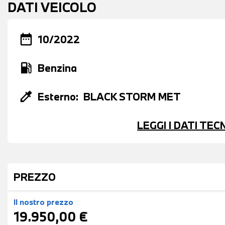
DATI VEICOLO
date_range
10/2022
local_gas_station
Benzina
colorize
Esterno:
BLACK STORM MET
LEGGI I DATI TE
PREZZO
Il nostro prezzo
19.950,00 €