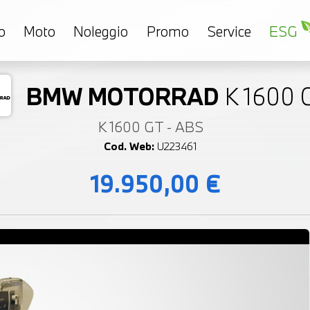
o
Moto
Noleggio
Promo
Service
ESG
BMW MOTORRAD
K 1600 
K 1600 GT - ABS
Cod. Web:
U223461
19.950,00 €