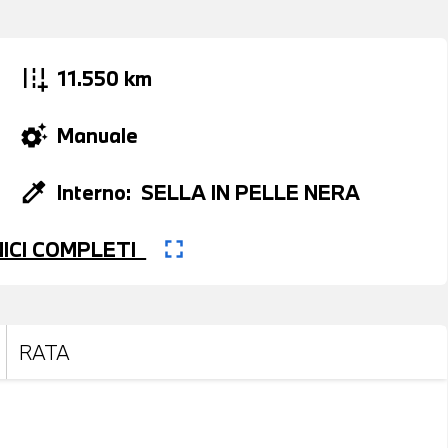
add_road
11.550 km
settings_suggest
Manuale
colorize
Interno:
SELLA IN PELLE NERA
fullscreen
CNICI COMPLETI
RATA