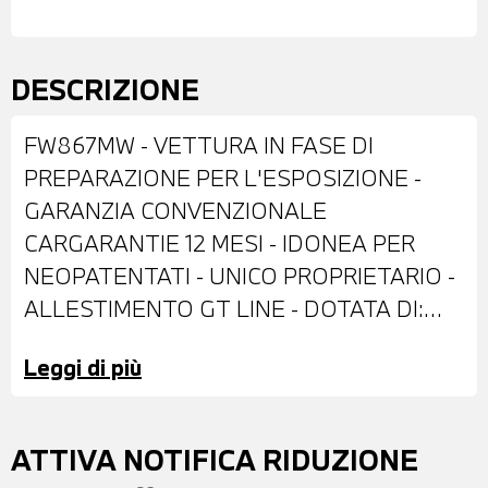
DESCRIZIONE
FW867MW - VETTURA IN FASE DI
PREPARAZIONE PER L'ESPOSIZIONE -
GARANZIA CONVENZIONALE
CARGARANTIE 12 MESI - IDONEA PER
NEOPATENTATI - UNICO PROPRIETARIO -
ALLESTIMENTO GT LINE - DOTATA DI:
VERNICE METALLIZZATA BIANCA -
Leggi di più
CERCHI IN LEGA DA 18" - FARI LED -
FENDINEBBIA - RETROVISORI ESTERNI
RIPIEGABILI ELETTRICAMENTE - TETTO
ATTIVA NOTIFICA RIDUZIONE
A CONTRASTO NERO - VETRI