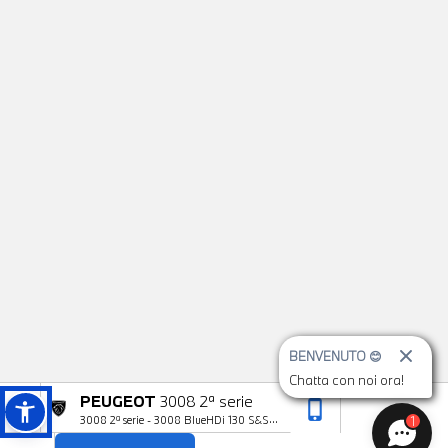
BENVENUTO 😊
Chatta con noi ora!
PEUGEOT
3008 2ª serie
phone_iphone
arrow_upward
1
3008 2ª serie - 3008 BlueHDi 130 S&S
GT Line