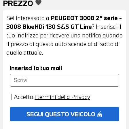
PREZZO
favorite
POSTERIORI E LUNOTTO OSCURATI -
SENSORI DI PARCHEGGIO ANTERIORI E
Sei interessato a
PEUGEOT 3008 2ª serie -
POSTERIORI - TELECAMERA
3008 BlueHDi 130 S&S GT Line
? Inserisci il
POSTERIORE CON VISIOPARK 180° -
tuo indirizzo per ricevere una notifica quando
INTERNI IN STOFFA MISTO PELLE NERA -
il prezzo di questa auto scende al di sotto di
VOLANTE IN PELE CON COMANDI
quello attuale.
MULTIFUNZIONE - CRUISE CONTROL -
CAMBIO MANUALE - NAVIGATORE -
Inserisci la tua mail
BLUETOOTH - USB - CLIMATIZZATORE
AUTOMATICO BIZONA - BRACCIOLO
CENTRALE ANTERIORE - POSSIBILITA' DI
Accetto
i termini della Privacy
PROVA - POSSIBILITA' DI PERMUTA -
POSSIBILITA' DI FINANZIAMENTO ANCHE
SEGUI QUESTO VEICOLO
no_crash
PER L'INTERO IMPORTO