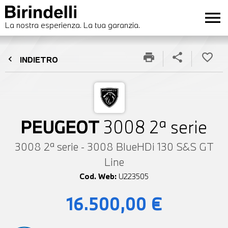
menu
La nostra esperienza. La tua garanzia.
print
share
favorite_border
chevron_left
INDIETRO
PEUGEOT
3008 2ª serie
3008 2ª serie - 3008 BlueHDi 130 S&S GT
Line
Cod. Web:
U223505
16.500,00 €