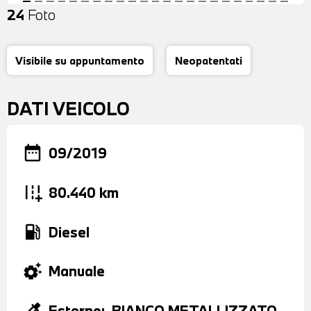
24
Foto
Visibile su appuntamento
Neopatentati
DATI VEICOLO
date_range
09/2019
add_road
80.440 km
local_gas_station
Diesel
settings_suggest
Manuale
colorize
Esterno:
BIANCO METALLIZZATO