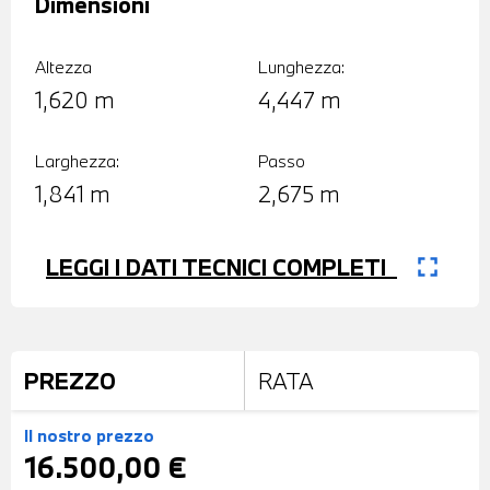
Dimensioni
Altezza
Lunghezza:
1,620 m
4,447 m
Larghezza:
Passo
1,841 m
2,675 m
fullscreen
LEGGI I DATI TECNICI COMPLETI
PREZZO
RATA
Il nostro prezzo
16.500,00 €