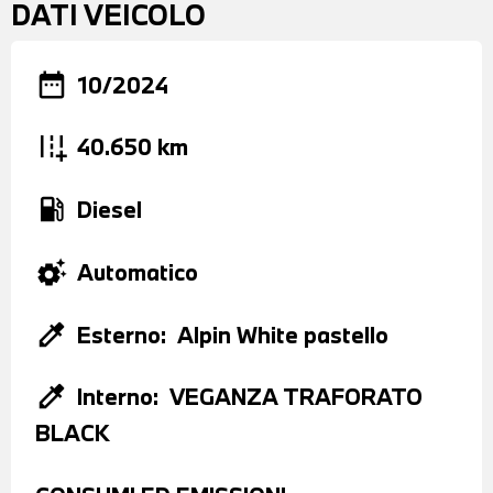
DATI VEICOLO
date_range
10/2024
add_road
40.650 km
local_gas_station
Diesel
settings_suggest
Automatico
colorize
Esterno:
Alpin White pastello
colorize
Interno:
VEGANZA TRAFORATO
BLACK