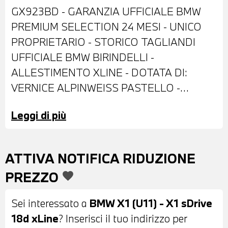
GX923BD - GARANZIA UFFICIALE BMW
PREMIUM SELECTION 24 MESI - UNICO
PROPRIETARIO - STORICO TAGLIANDI
UFFICIALE BMW BIRINDELLI -
ALLESTIMENTO XLINE - DOTATA DI:
VERNICE ALPINWEISS PASTELLO -
CERCHI IN LEGA DA 18" - FARI LED
Leggi di più
ADATTIVI - COMFORT ACCESS -
RETROVISORE INTERNO
AUTOANABBAGLIANTE - SPECCHIETTI
ATTIVA NOTIFICA RIDUZIONE
ESTERNI RICHIUDIBILI ELETTRICAMENTE
PREZZO
favorite
E ANTIABBAGLIANTI - SENSORI DI
PARCHEGGIO ANTERIORI E POSTERIORI -
Sei interessato a
BMW X1 (U11) - X1 sDrive
TELECAMERA ANTERIORE E
18d xLine
? Inserisci il tuo indirizzo per
POSTERIORE CON SURROUND VIEW 360°