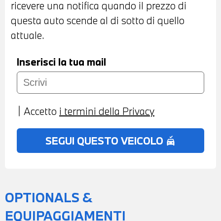
ricevere una notifica quando il prezzo di
- INTERNI IN PELLE VEGANZA BLACK -
questa auto scende al di sotto di quello
VOLANTE IN PELLE CON COMANDI
attuale.
MULTIFUNZIONE - CAMBIO AUTOMATICO
- CRUISE CONTROL - HEAD UP DISPLAY -
Inserisci la tua mail
FRENATA DI EMERGENZA - DRIVING
ASSITANT PLUS - CLIMATIZZATORE
AUTOMATICO BIZONA - SERBATOIO DI
Accetto
i termini della Privacy
DIMENSIONI MAGGIORATE - VANO DI
RICARICA WIRELESS PER TELEFONO -
SEGUI QUESTO VEICOLO
no_crash
BLUETOOTH - USB - APPLE CAR PLAY -
ANDROID AUTO - NAVIGATORE
SATELLITARE - RADIO DIGITALE DAB -
TELESERVICES - POSSIBILITA' DI PROVA -
OPTIONALS &
POSSIBILITA' DI PERMUTA - POSSIBILITA'
EQUIPAGGIAMENTI
DI FINANZIAMENTO ANCHE PER