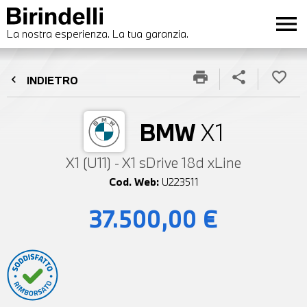
menu
La nostra esperienza. La tua garanzia.
print
share
favorite_border
chevron_left
INDIETRO
BMW
X1
X1 (U11) - X1 sDrive 18d xLine
Cod. Web:
U223511
37.500,00 €