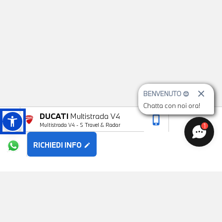
BENVENUTO 😊
Chatta con noi ora!
DUCATI
Multistrada V4
phone_iphone
arrow_upward
Multistrada V4 - S Travel & Radar
1
RICHIEDI INFO
edit