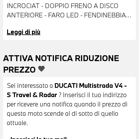
INCROCIAT - DOPPIO FRENO A DISCO
ANTERIORE - FARO LED - FENDINEBBIA
SUPPLEMENTARI - PARABREZZA -
Leggi di più
PARAMANI - CAVALLETTO CENTRALE -
BAULETTO CON SET VALIGE LATERALI -
SELLA IN PELLE NERA - CRUISE
ATTIVA NOTIFICA RIDUZIONE
CONTROL ADATTIVO - MANOPOLE
PREZZO
favorite
RISCALDABILI - SELLA RISCALDABILE -
SOSPENSIONI REGOLABILI - DISPLAY
Sei interessato a
DUCATI Multistrada V4 -
DIGITALE - POSSIBILITA' DI PERMUTA -
S Travel & Radar
? Inserisci il tuo indirizzo
POSSIBILITA' DI FINANZIAMENTO ANCHE
per ricevere una notifica quando il prezzo di
PER L'INTERO IMPORTO
questa moto scende al di sotto di quello
attuale.