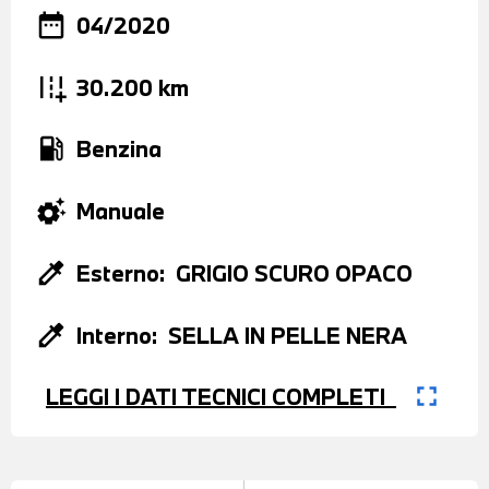
date_range
04/2020
add_road
30.200 km
local_gas_station
Benzina
settings_suggest
Manuale
colorize
Esterno:
GRIGIO SCURO OPACO
colorize
Interno:
SELLA IN PELLE NERA
fullscreen
LEGGI I DATI TECNICI COMPLETI