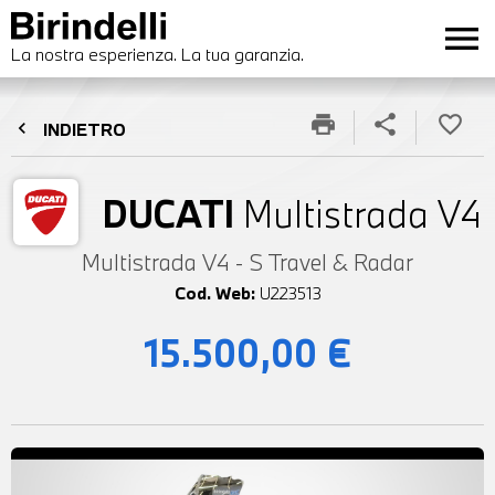
menu
La nostra esperienza. La tua garanzia.
print
share
favorite_border
chevron_left
INDIETRO
DUCATI
Multistrada V4
Multistrada V4 - S Travel & Radar
Cod. Web:
U223513
15.500,00 €