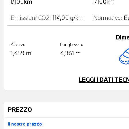
l/100km
l/100km
Emissioni CO2:
114,00 g/km
Normativa:
E
Dime
Altezza
Lunghezza:
1,459 m
4,361 m
LEGGI I DATI TE
PREZZO
Il nostro prezzo