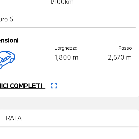
l/100km
uro 6
nsioni
Larghezza:
Passo
1,800 m
2,670 m
fullscreen
CNICI COMPLETI
RATA