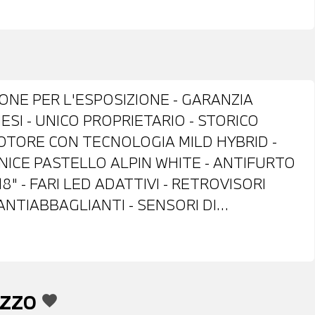
IONE PER L'ESPOSIZIONE - GARANZIA
SI - UNICO PROPRIETARIO - STORICO
MOTORE CON TECNOLOGIA MILD HYBRID -
NICE PASTELLO ALPIN WHITE - ANTIFURTO
" - FARI LED ADATTIVI - RETROVISORI
ANTIABBAGLIANTI - SENSORI DI
 TELECAMERA POSTERIORE - COMFORT
ANZA MISTO ALCANTARA NERA - VOLANTE
IFUNZIONE - CRUISE CONTROL - CAMBIO
IVE GUARD - DRIVING ASSISTANT -
EZZO
favorite
IGITALE DAB - COMPATIBILITA' CON