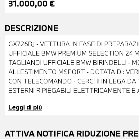
31.000,00 €
DESCRIZIONE
GX726BJ - VETTURA IN FASE DI PREPARAZ
UFFICIALE BMW PREMIUM SELECTION 24 ME
TAGLIANDI UFFICIALE BMW BIRINDELLI - 
ALLESTIMENTO MSPORT - DOTATA DI: VER
CON TELECOMANDO - CERCHI IN LEGA DA 18
ESTERNI RIPIEGABILI ELETTRICAMENTE E 
PARCHEGGIO ANTERIORI E POSTERIORI -
Leggi di più
ACCESS SYSTEM - INTERNI IN PELLE VEG
SPORTIVO M IN PELLE CON COMANDI MULT
AUTOMATICO CON LEVE AL VOLANTE - ACT
ATTIVA NOTIFICA RIDUZIONE PR
NAVIGATORE - BLUETOOTH - USB - RADIO D