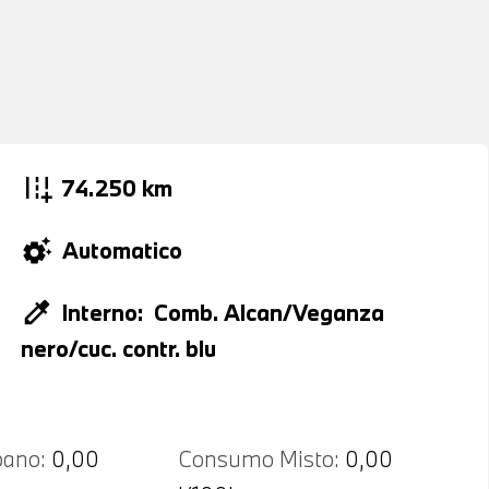
add_road
74.250 km
settings_suggest
Automatico
colorize
Interno:
Comb. Alcan/Veganza
nero/cuc. contr. blu
ano:
0,00
Consumo Misto:
0,00