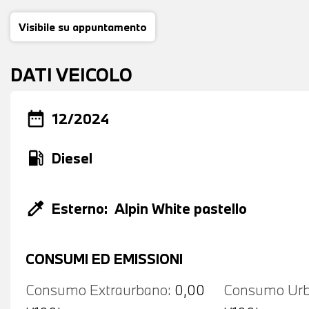
Visibile su appuntamento
DATI VEICOLO
date_range
12/2024
local_gas_station
Diesel
colorize
Esterno:
Alpin White pastello
CONSUMI ED EMISSIONI
Consumo Extraurbano:
0,00
Consumo Urb