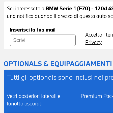
CONNECTED DRIVE SERVICES - CHIAMATA 
Sei interessato a
BMW Serie 1 (F70) - 120d 
COMPATIBILITA' CON CONNECTED DRIVE S
una notifica quando il prezzo di questa auto sce
BIZONA - BRACCIOLO CENTRALE ANTERIO
AUTOANABBAGLIANTE - SEDILI ANTERIORI R
Inserisci la tua mail
Accetto
i te
POSSIBILITA' DI PERMUTA - POSSIBILITA'
Privacy
IMPORTO
OPTIONALS & EQUIPAGGIAMENTI
Tutti gli optionals sono inclusi nel p
Vetri posteriori laterali e
Premium Pac
lunotto oscurati