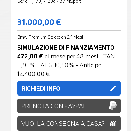
Serie 1 (F70) - 120d 48V MSport
31.000,00 €
Bmw Premium Selection 24 Mesi
SIMULAZIONE DI FINANZIAMENTO
472,00
€
al mese per
48
mesi - TAN
9,95% TAEG
10,50
% - Anticipo
12.400,00
€
RICHIEDI INFO
edit
PRENOTA CON PAYPAL
VUOI LA CONSEGNA A CASA?
holiday_village