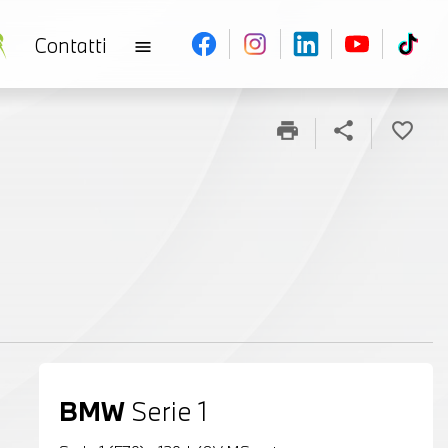
Contatti
menu
print
share
favorite_border
BMW
Serie 1