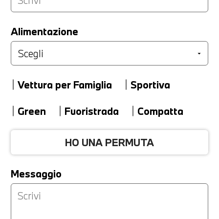
LA TUA PERMUTA
Alimentazione
Marca
Vettura per Famiglia
Sportiva
Modello
Green
Fuoristrada
Compatta
HO UNA PERMUTA
Versione
Messaggio
Km