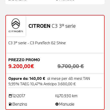
CITROEN
C3 3ª serie
Usato
22 Foto
OFFERTA
C3 3ª serie - C3 PureTech 82 Shine
PREZZO PROMO
9.200,00€
9.700,00 €
Oppure da: 140,00 €
al mese per 48 mesi TAN
9,95% TAEG 10,47% Anticipo 3.680,00 €
12/2017
70.930 km
date_range
add_road
Benzina
Manuale
local_gas_station
settings