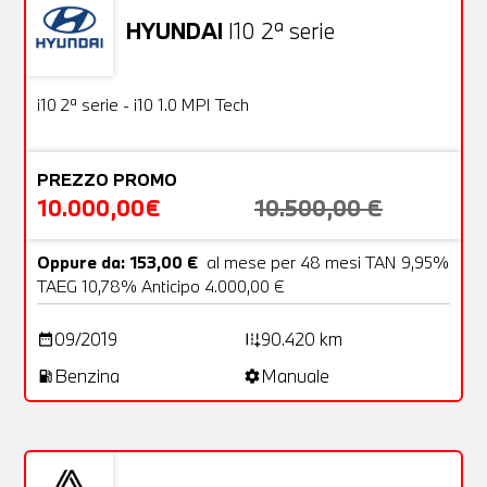
HYUNDAI
I10 2ª serie
Usato
18 Foto
OFFERTA
i10 2ª serie - i10 1.0 MPI Tech
PREZZO PROMO
10.000,00€
10.500,00 €
Oppure da: 153,00 €
al mese per 48 mesi TAN 9,95%
TAEG 10,78% Anticipo 4.000,00 €
09/2019
90.420 km
date_range
add_road
Benzina
Manuale
local_gas_station
settings