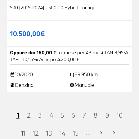
500 (2015-2024) - 500 1.0 Hybrid Lounge
10.500,00€
Oppure da: 160,00 €
al mese per 48 mesi TAN 9,95%
TAEG 10,55% Anticipo 4.200,00 €
10/2020
89.950 km
date_range
add_road
Benzina
Manuale
local_gas_station
settings
1
2
3
4
5
6
7
8
9
10
...
11
12
13
14
15
chevron_right
last_page