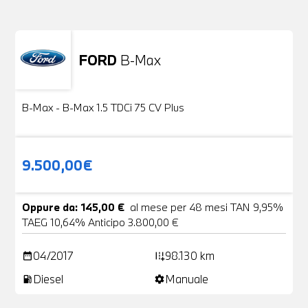
FORD
B-Max
Usato
24 Foto
B-Max - B-Max 1.5 TDCi 75 CV Plus
9.500,00€
Oppure da: 145,00 €
al mese per 48 mesi TAN 9,95%
TAEG 10,64% Anticipo 3.800,00 €
04/2017
98.130 km
date_range
add_road
Diesel
Manuale
local_gas_station
settings