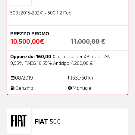
OFFERTA
500 (2015-2024) - 500 1.2 Pop
PREZZO PROMO
10.500,00€
11.000,00 €
Oppure da: 160,00 €
al mese per 48 mesi TAN
9,95% TAEG 10,55% Anticipo 4.200,00 €
08/2019
63.760 km
date_range
add_road
Benzina
Manuale
local_gas_station
settings
FIAT
500
Usato
23 Foto