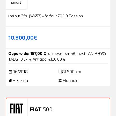
Usato
19 Foto
forfour 2ªs. (W453) - forfour 70 1.0 Passion
10.300,00€
Oppure da: 157,00 €
al mese per 48 mesi TAN 9,95%
TAEG 10,57% Anticipo 4.120,00 €
06/2018
81.500 km
date_range
add_road
Benzina
Manuale
local_gas_station
settings
FIAT
500
Usato
20 Foto