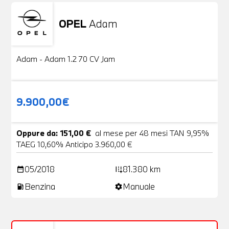
OPEL
Adam
Usato
20 Foto
Adam - Adam 1.2 70 CV Jam
9.900,00€
Oppure da: 151,00 €
al mese per 48 mesi TAN 9,95%
TAEG 10,60% Anticipo 3.960,00 €
05/2018
81.380 km
date_range
add_road
Benzina
Manuale
local_gas_station
settings