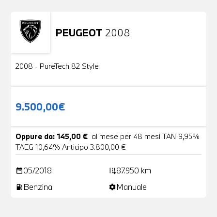
PEUGEOT
2008
Usato
2 Foto
2008 - PureTech 82 Style
9.500,00€
Oppure da: 145,00 €
al mese per 48 mesi TAN 9,95%
TAEG 10,64% Anticipo 3.800,00 €
05/2018
87.950 km
date_range
add_road
Benzina
Manuale
local_gas_station
settings