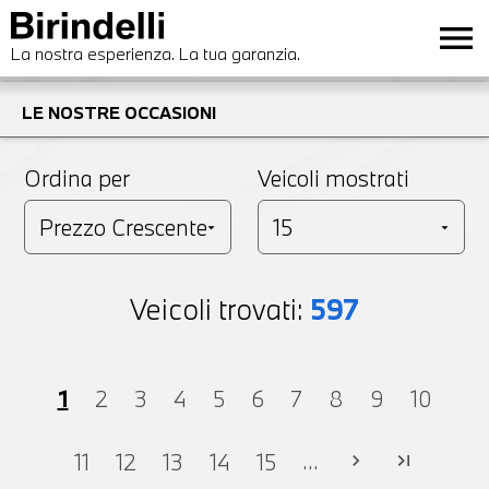
menu
La nostra esperienza. La tua garanzia.
LE NOSTRE OCCASIONI
Ordina per
Veicoli mostrati
Veicoli trovati:
597
1
2
3
4
5
6
7
8
9
10
...
11
12
13
14
15
chevron_right
last_page