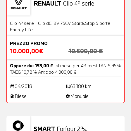
RENAULT
Clio 4ª serie
Usato
20 Foto
OFFERTA
Clio 4ª serie - Clio dCi 8V 75CV Start&Stop 5 porte
Energy Life
PREZZO PROMO
10.000,00€
10.500,00 €
Oppure da: 153,00 €
al mese per 48 mesi TAN 9,95%
TAEG 10,78% Anticipo 4.000,00 €
04/2018
63.180 km
date_range
add_road
Diesel
Manuale
local_gas_station
settings
SMART
Forfour 2ªs.