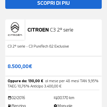
SCOPRI DI PIU
CITROEN
C3 2ª serie
Usato
19 Foto
C3 2ª serie - C3 PureTech 82 Exclusive
8.500,00€
Oppure da: 130,00 €
al mese per 48 mesi TAN 9,95%
TAEG 10,76% Anticipo 3.400,00 €
02/2016
80.170 km
date_range
add_road
Benzina
Manuale
local_gas_station
settings