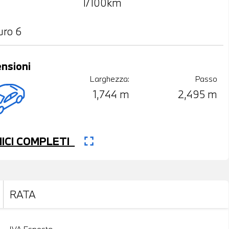
l/100km
uro 6
nsioni
Larghezza:
Passo
1,744 m
2,495 m
fullscreen
CNICI COMPLETI
RATA