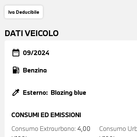
Iva Deducibile
DATI VEICOLO
date_range
09/2024
local_gas_station
Benzina
colorize
Esterno:
Blazing blue
CONSUMI ED EMISSIONI
Consumo Extraurbano:
4,00
Consumo Urb