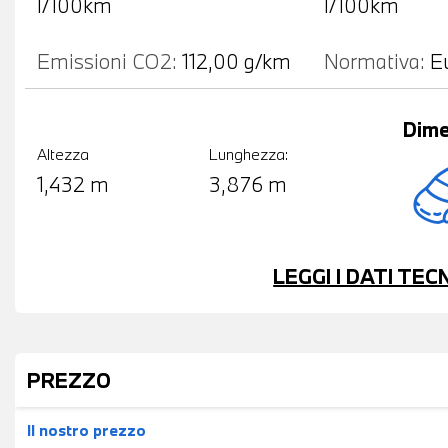
l/100km
l/100km
Emissioni CO2:
112,00 g/km
Normativa:
E
Dime
Altezza
Lunghezza:
1,432 m
3,876 m
LEGGI I DATI TE
PREZZO
Il nostro prezzo