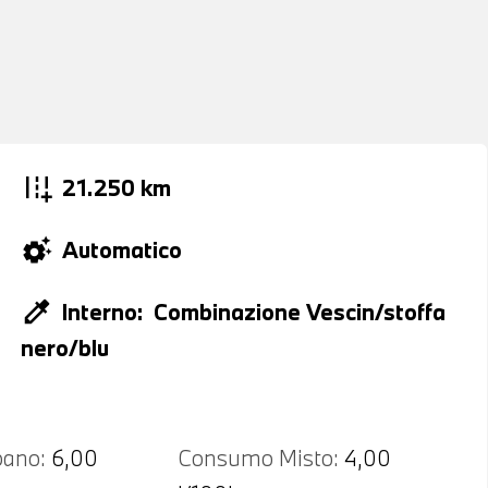
add_road
21.250 km
settings_suggest
Automatico
colorize
Interno:
Combinazione Vescin/stoffa
nero/blu
ano:
6,00
Consumo Misto:
4,00