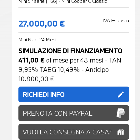
Mini 5ª serie (F66) - Mini Cooper C Classic
IVA Esposta
27.000,00 €
Mini Next 24 Mesi
SIMULAZIONE DI FINANZIAMENTO
411,00
€
al mese per
48
mesi - TAN
9,95% TAEG
10,49
% - Anticipo
10.800,00
€
RICHIEDI INFO
edit
PRENOTA CON PAYPAL
VUOI LA CONSEGNA A CASA?
holiday_village