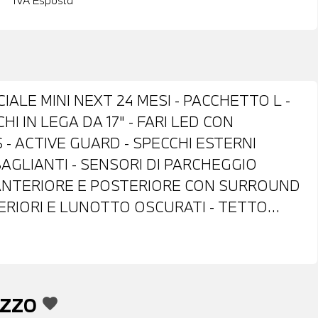
IVA Esposta
IALE MINI NEXT 24 MESI - PACCHETTO L -
I IN LEGA DA 17" - FARI LED CON
- ACTIVE GUARD - SPECCHI ESTERNI
AGLIANTI - SENSORI DI PARCHEGGIO
 ANTERIORE E POSTERIORE CON SURROUND
STERIORI E LUNOTTO OSCURATI - TETTO
 CON TELECOMANDO - RETROVISORE
UTOMATICO - RADIO DIGITALE DAB -
E CONTROL - DRIVING ASSISTANT - ACTIVE
 UP DISPLAY - MINI EXPERIENCE MODES -
EZZO
favorite
ROID AUTO - SISTEMA DI RICARICA