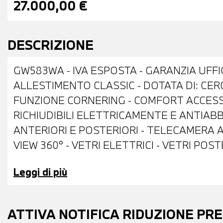
27.000,00 €
DESCRIZIONE
GW583WA - IVA ESPOSTA - GARANZIA UFFIC
ALLESTIMENTO CLASSIC - DOTATA DI: CERCH
FUNZIONE CORNERING - COMFORT ACCESS 
RICHIUDIBILI ELETTRICAMENTE E ANTIABB
ANTERIORI E POSTERIORI - TELECAMERA
VIEW 360° - VETRI ELETTRICI - VETRI PO
APRIBILE ELETTRICAMENTE - ANTIFURTO
Leggi di più
INTERNO AUTOANABBAGLIANTI - CAMBIO A
IMPIANTO AUDIO HARMAN/KARDON - CRUIS
GUARD - LIMITATORE DI VELOCITA' - HEAD
ATTIVA NOTIFICA RIDUZIONE PR
USB - BLUETOOTH - APPLE CARPLAY - AND