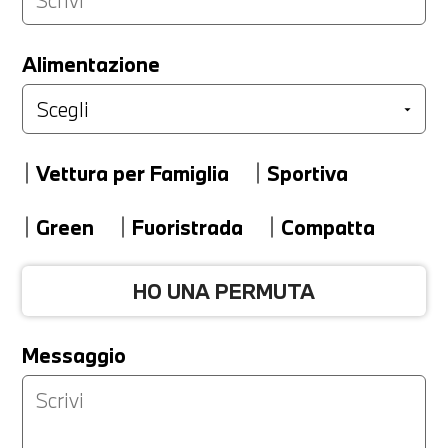
LA TUA PERMUTA
Alimentazione
Marca
Vettura per Famiglia
Sportiva
Modello
Green
Fuoristrada
Compatta
HO UNA PERMUTA
Versione
Messaggio
Km