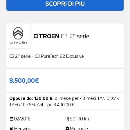
SCOPRI DI PIU
CITROEN
C3 2ª serie
Usato
19 Foto
C3 2ª serie - C3 PureTech 82 Exclusive
8.500,00€
Oppure da: 130,00 €
al mese per 48 mesi TAN 9,95%
TAEG 10,76% Anticipo 3.400,00 €
02/2016
80.170 km
date_range
add_road
Benzina
Manuale
local_gas_station
settings