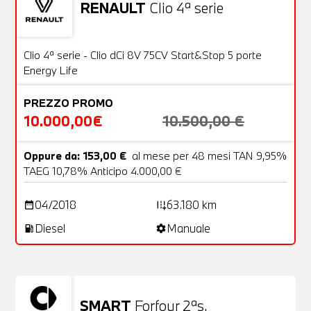
RENAULT
Clio 4ª serie
Usato
20 Foto
OFFERTA
Clio 4ª serie - Clio dCi 8V 75CV Start&Stop 5 porte
Energy Life
PREZZO PROMO
10.000,00€
10.500,00 €
Oppure da: 153,00 €
al mese per 48 mesi TAN 9,95%
TAEG 10,78% Anticipo 4.000,00 €
04/2018
63.180 km
date_range
add_road
Diesel
Manuale
local_gas_station
settings
SMART
Forfour 2ªs.