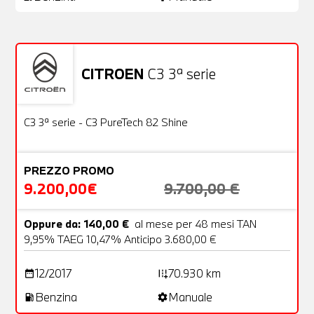
CITROEN
C3 3ª serie
Usato
22 Foto
OFFERTA
C3 3ª serie - C3 PureTech 82 Shine
PREZZO PROMO
9.200,00€
9.700,00 €
Oppure da: 140,00 €
al mese per 48 mesi TAN
9,95% TAEG 10,47% Anticipo 3.680,00 €
12/2017
70.930 km
date_range
add_road
Benzina
Manuale
local_gas_station
settings