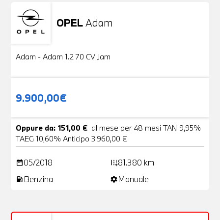
OPEL
Adam
Usato
20 Foto
Adam - Adam 1.2 70 CV Jam
9.900,00€
Oppure da: 151,00 €
al mese per 48 mesi TAN 9,95%
TAEG 10,60% Anticipo 3.960,00 €
05/2018
81.380 km
date_range
add_road
Benzina
Manuale
local_gas_station
settings