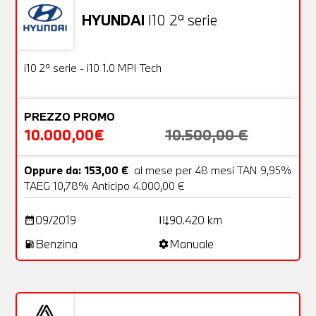
HYUNDAI
I10 2ª serie
Usato
18 Foto
OFFERTA
i10 2ª serie - i10 1.0 MPI Tech
PREZZO PROMO
10.000,00€
10.500,00 €
Oppure da: 153,00 €
al mese per 48 mesi TAN 9,95%
TAEG 10,78% Anticipo 4.000,00 €
09/2019
90.420 km
date_range
add_road
Benzina
Manuale
local_gas_station
settings