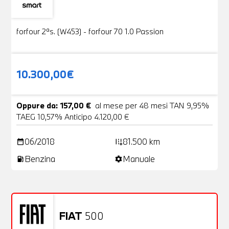
Usato
19 Foto
forfour 2ªs. (W453) - forfour 70 1.0 Passion
10.300,00€
Oppure da: 157,00 €
al mese per 48 mesi TAN 9,95%
TAEG 10,57% Anticipo 4.120,00 €
06/2018
81.500 km
date_range
add_road
Benzina
Manuale
local_gas_station
settings
FIAT
500
Usato
20 Foto