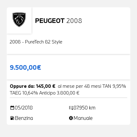
PEUGEOT
2008
Usato
2 Foto
2008 - PureTech 82 Style
9.500,00€
Oppure da: 145,00 €
al mese per 48 mesi TAN 9,95%
TAEG 10,64% Anticipo 3.800,00 €
05/2018
87.950 km
date_range
add_road
Benzina
Manuale
local_gas_station
settings