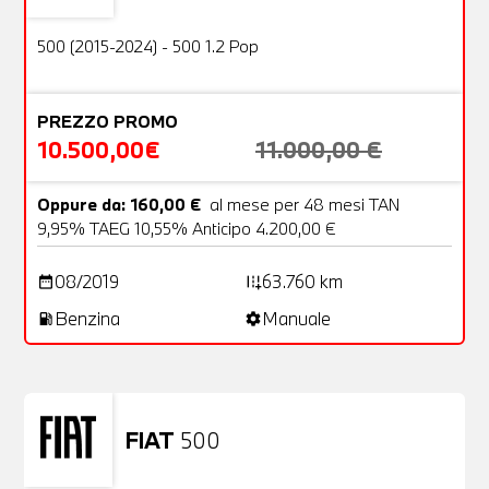
OFFERTA
500 (2015-2024) - 500 1.2 Pop
PREZZO PROMO
10.500,00€
11.000,00 €
Oppure da: 160,00 €
al mese per 48 mesi TAN
9,95% TAEG 10,55% Anticipo 4.200,00 €
08/2019
63.760 km
date_range
add_road
Benzina
Manuale
local_gas_station
settings
FIAT
500
Usato
23 Foto