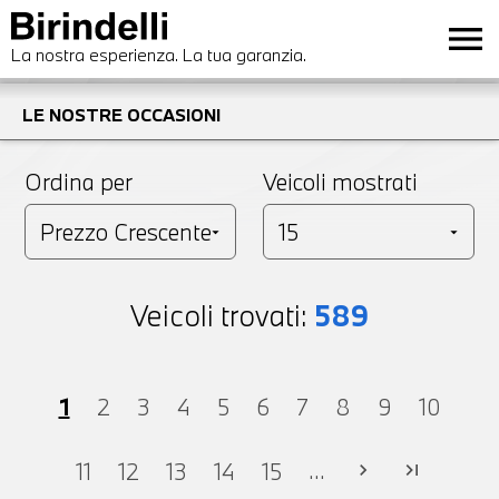
menu
La nostra esperienza. La tua garanzia.
LE NOSTRE OCCASIONI
Ordina per
Veicoli mostrati
Veicoli trovati:
589
1
2
3
4
5
6
7
8
9
10
...
11
12
13
14
15
chevron_right
last_page