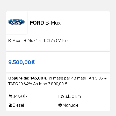
FORD
B-Max
Usato
24 Foto
B-Max - B-Max 1.5 TDCi 75 CV Plus
9.500,00€
Oppure da: 145,00 €
al mese per 48 mesi TAN 9,95%
TAEG 10,64% Anticipo 3.800,00 €
04/2017
98.130 km
date_range
add_road
Diesel
Manuale
local_gas_station
settings