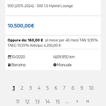
500 (2015-2024) - 500 1.0 Hybrid Lounge
10.500,00€
Oppure da: 160,00 €
al mese per 48 mesi TAN 9,95%
TAEG 10,55% Anticipo 4.200,00 €
10/2020
89.950 km
date_range
add_road
Benzina
Manuale
local_gas_station
settings
1
2
3
4
5
6
7
8
9
10
...
11
12
13
14
15
chevron_right
last_page