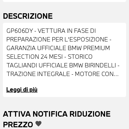
DESCRIZIONE
GP606DY - VETTURA IN FASE DI
PREPARAZIONE PER L'ESPOSIZIONE -
GARANZIA UFFICIALE BMW PREMIUM
SELECTION 24 MESI - STORICO
TAGLIANDI UFFICIALE BMW BIRINDELLI -
TRAZIONE INTEGRALE - MOTORE CON
TECNOLOGIA MILD HYBRID -
Leggi di più
ALLESTIMENTO MSPORT - DOTATA DI:
VERNICE METALLIZZATA TANZANITE
BLUE - CERCHI IN LEGA DA 19" - FARI LED
ATTIVA NOTIFICA RIDUZIONE
ADATTIVI - RETROVISORI ESTERNI
PREZZO
favorite
RIPIEGABILI ELETTRICAMENTE E