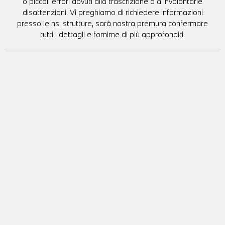
o piccoli errori dovuti alla trascrizione o a involontarie
disattenzioni. Vi preghiamo di richiedere informazioni
presso le ns. strutture, sarà nostra premura confermare
tutti i dettagli e fornirne di più approfonditi.