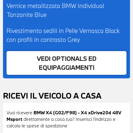
Vernice metallizzata BMW Individual
Tanzanite Blue
Rivestimento sedili in Pelle Vernasca Black
con profili in contrasto Grey
VEDI OPTIONALS ED
EQUIPAGGIAMENTI
RICEVI IL VEICOLO A CASA
Vuoi ricevere
BMW X4 (G02/F98) - X4 xDrive20d 48V
Msport
direttamente a casa tua? Inserisci l'indirizzo e
calcola le spese di spedizione