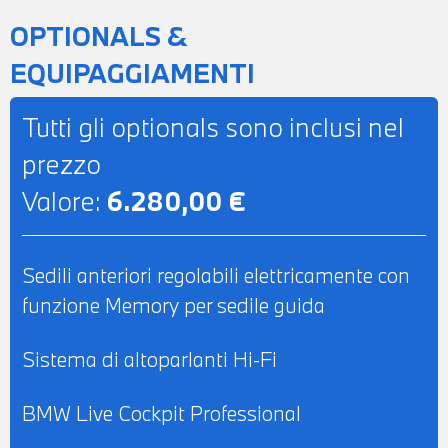
CLIMATIZZATORE AUTOMATICO TRIZONA
OPTIONALS &
- RETROVISORE INTERNO
EQUIPAGGIAMENTI
AUTOANABBAGLIANTE - SEDILI
ANTERIORI REGOLABILI
Tutti gli optionals sono inclusi nel
ELETTRICAMENTE CON FUNZIONE
prezzo
MEMORY LATO GUIDA - POSSIBILITA' DI
Valore:
6.280,00 €
PROVA - POSSIBILITA' DI PERMUTA -
POSSIBILITA' DI FINANZIAMENTO ANCHE
PER L'INTERO IMPORTO
Sedili anteriori regolabili elettricamente con
funzione Memory per sedile guida
Sistema di altoparlanti Hi-Fi
BMW Live Cockpit Professional