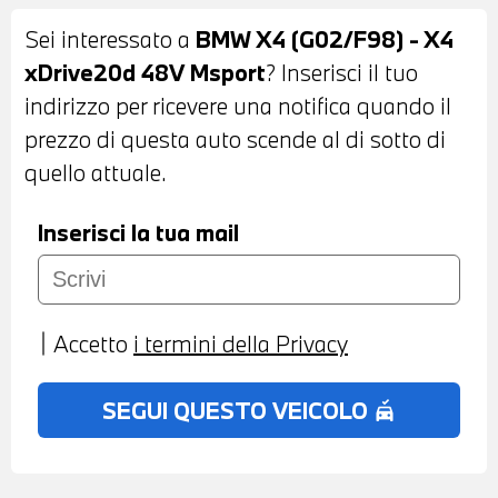
ANTIABBAGLIANTI - SENSORI DI
Sei interessato a
BMW X4 (G02/F98) - X4
PARCHEGGIO ANTERIORI E POSTERIORI -
xDrive20d 48V Msport
? Inserisci il tuo
TELECAMERA POSTERIORE - COMFORT
indirizzo per ricevere una notifica quando il
ACCESS SYSTEM - INTERNI IN PELLE
prezzo di questa auto scende al di sotto di
VERNASCA NERA - VOLANTE SPORTIVO
quello attuale.
M IN PELLE CON COMANDI
MULTIFUNZIONE - CRUISE CONTROL -
Inserisci la tua mail
CAMBIO AUTOMATICO CON LEVE AL
VOLANTE - ACTIVE GUARD - BMW LIVE
COCKPIT PROFESSIONAL - NAVIGATORE -
Accetto
i termini della Privacy
BLUETOOTH - USB - RADIO DIGITALE
DAB - COMPATIBILITA' CON CONNECTED
SEGUI QUESTO VEICOLO
no_crash
DRIVE SERVICES - SISTEMA DI
ALTOPARLANTI HIFI - TELESERVICES -
CHIAMATA DI EMERGENZA -