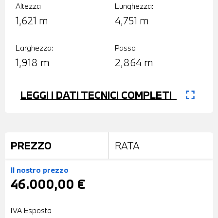
Altezza
Lunghezza:
1,621 m
4,751 m
Larghezza:
Passo
1,918 m
2,864 m
fullscreen
LEGGI I DATI TECNICI COMPLETI
PREZZO
RATA
Il nostro prezzo
46.000,00 €
IVA Esposta