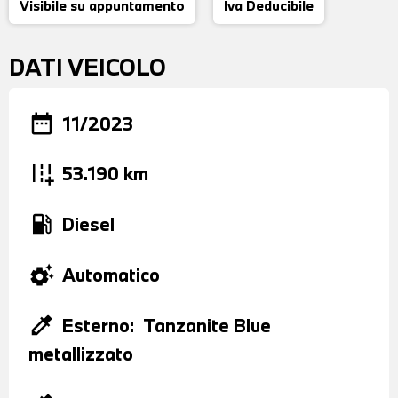
Visibile su appuntamento
Iva Deducibile
DATI VEICOLO
date_range
11/2023
add_road
53.190 km
local_gas_station
Diesel
settings_suggest
Automatico
colorize
Esterno:
Tanzanite Blue
metallizzato