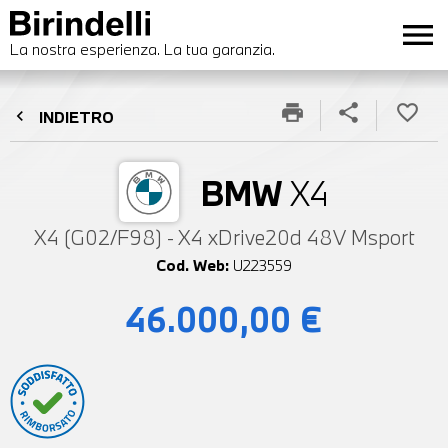
menu
La nostra esperienza. La tua garanzia.
print
share
favorite_border
chevron_left
INDIETRO
BMW
X4
X4 (G02/F98) - X4 xDrive20d 48V Msport
Cod. Web:
U223559
46.000,00 €