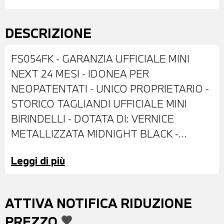
DESCRIZIONE
FS054FK - GARANZIA UFFICIALE MINI
NEXT 24 MESI - IDONEA PER
NEOPATENTATI - UNICO PROPRIETARIO -
STORICO TAGLIANDI UFFICIALE MINI
BIRINDELLI - DOTATA DI: VERNICE
METALLIZZATA MIDNIGHT BLACK -
CERCHI IN LEGA DA 16" - FARI LED -
Leggi di più
FENDINEBBIA A LED - RETROVISORI
ESTERNI RIPIEGABILI ELETTRICAMENTE -
VETRI POSTERIORI E LUNOTTO
ATTIVA NOTIFICA RIDUZIONE
OSCURATI - SENSORI DI PARCHEGGIO
PREZZO
favorite
POSTERIORI - INTERNI IN STOFFA