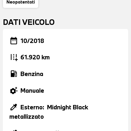
Neopatentati
DATI VEICOLO
date_range
10/2018
add_road
61.920 km
local_gas_station
Benzina
settings_suggest
Manuale
colorize
Esterno:
Midnight Black
metallizzato