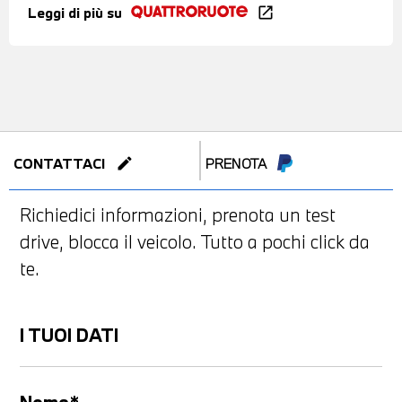
Leggi di più su
open_in_new
edit
CONTATTACI
PRENOTA
Richiedici informazioni, prenota un test
drive, blocca il veicolo. Tutto a pochi click da
te.
I TUOI DATI