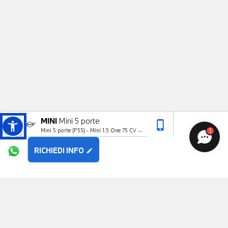
MINI
Mini 5 porte
phone_iphone
arrow_upward
1
Mini 5 porte (F55) - Mini 1.5 One 75 CV 5
porte
RICHIEDI INFO
edit