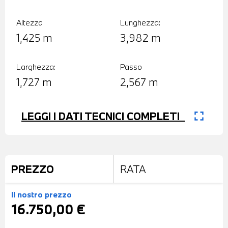
Altezza
Lunghezza:
1,425 m
3,982 m
Larghezza:
Passo
1,727 m
2,567 m
fullscreen
LEGGI I DATI TECNICI COMPLETI
PREZZO
RATA
Il nostro prezzo
16.750,00 €