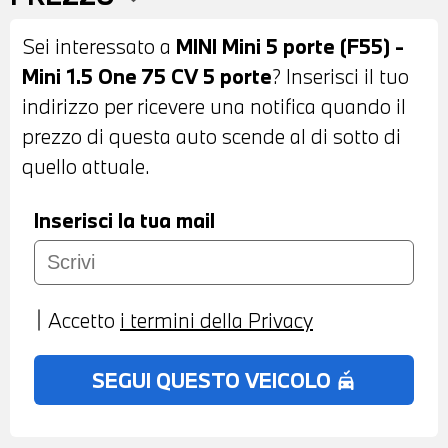
CARBON BLACK - VOLANTE CON
Sei interessato a
MINI Mini 5 porte (F55) -
COMANDI MULTIFUNZIONE - LIMITATORE
Mini 1.5 One 75 CV 5 porte
? Inserisci il tuo
DI VELOCITA' - CLIMATIZZATORE
indirizzo per ricevere una notifica quando il
AUTOMATICO BIZONA - SEDILE
prezzo di questa auto scende al di sotto di
PASSEGGERO REGOLABILE IN ALTEZZA -
quello attuale.
BLUETOOTH - USB - POSSIBILITA' DI
PROVA - POSSIBILITA' DI PERMUTA -
Inserisci la tua mail
POSSIBILITA' DI FINANZIAMENTO ANCHE
PER L'INTERO IMPORTO
Accetto
i termini della Privacy
SEGUI QUESTO VEICOLO
no_crash