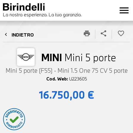
menu
La nostra esperienza. La tua garanzia.
print
share
favorite_border
chevron_left
INDIETRO
MINI
Mini 5 porte
Mini 5 porte (F55) - Mini 1.5 One 75 CV 5 porte
Cod. Web:
U223605
16.750,00 €