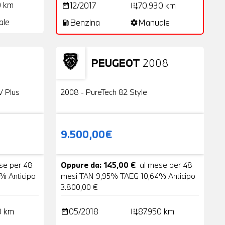
0 km
12/2017
70.930 km
date_range
add_road
ale
Benzina
Manuale
local_gas_station
settings
PEUGEOT
2008
24 Foto
Usato
2 Foto
V Plus
2008 - PureTech 82 Style
9.500,00€
se per 48
Oppure da: 145,00 €
al mese per 48
% Anticipo
mesi TAN 9,95% TAEG 10,64% Anticipo
3.800,00 €
0 km
05/2018
87.950 km
date_range
add_road