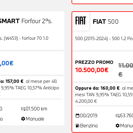
SMART
Forfour 2ªs.
FIAT
500
19 Foto
Usato
OFFERTA
s. (W453) - forfour 70 1.0
500 (2015-2024) - 500 1.2 P
0,00€
PREZZO PROMO
11.0
10.500,00€
€
a: 157,00 €
al mese per 48
 9,95% TAEG 10,57% Anticipo
Oppure da: 160,00 €
al m
€
mesi TAN 9,95% TAEG 10,55
4.200,00 €
8
81.500 km
add_road
08/2019
63.76
date_range
add_road
a
Manuale
settings
Benzina
Manu
local_gas_station
settings