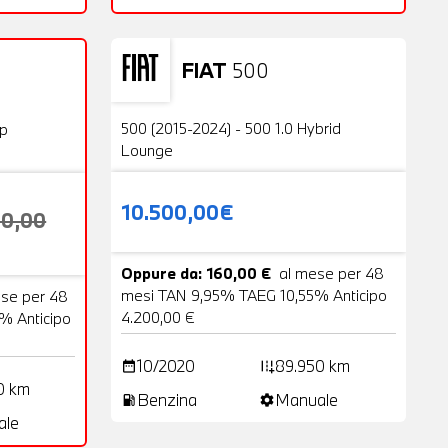
FIAT
500
Usato
23 Foto
20 Foto
500 (2015-2024) - 500 1.0 Hybrid
op
Lounge
10.500,00€
00,00
Oppure da: 160,00 €
al mese per 48
mesi TAN 9,95% TAEG 10,55% Anticipo
ese per 48
4.200,00 €
% Anticipo
10/2020
89.950 km
date_range
add_road
0 km
Benzina
Manuale
local_gas_station
settings
ale