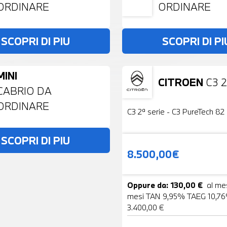
ORDINARE
ORDINARE
SCOPRI DI PIU
SCOPRI DI PI
MINI
CITROEN
C3 2
Usato
CABRIO DA
ORDINARE
C3 2ª serie - C3 PureTech 82 
SCOPRI DI PIU
8.500,00€
Oppure da: 130,00 €
al me
mesi TAN 9,95% TAEG 10,76
3.400,00 €