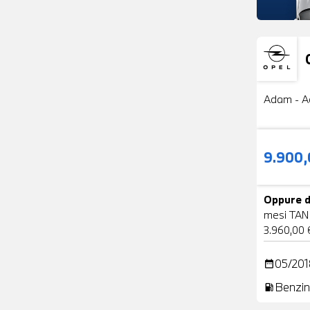
Usato
Adam - A
9.900
Oppure d
mesi TAN
3.960,00 
05/201
date_range
Benzin
local_gas_station