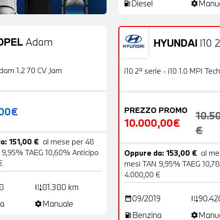
Diesel
Manu
local_gas_station
settings
OPEL
Adam
HYUNDAI
I10 2
20 Foto
Usato
OFFERTA
dam 1.2 70 CV Jam
i10 2ª serie - i10 1.0 MPI Tech
,00€
PREZZO PROMO
10.5
10.000,00€
€
a: 151,00 €
al mese per 48
 9,95% TAEG 10,60% Anticipo
Oppure da: 153,00 €
al me
€
mesi TAN 9,95% TAEG 10,78
4.000,00 €
8
81.380 km
add_road
09/2019
90.42
date_range
add_road
a
Manuale
settings
Benzina
Manu
local_gas_station
settings