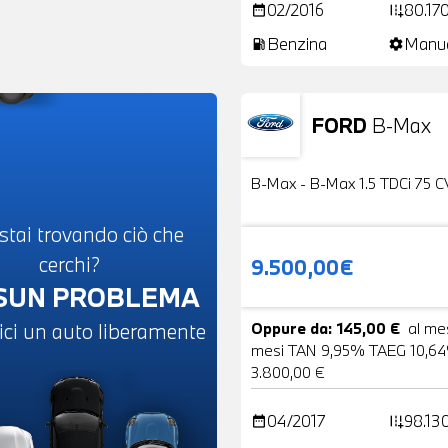
02/2016
80.17
date_range
add_road
Benzina
Manu
local_gas_station
settings
FORD
B-Max
Usato
B-Max - B-Max 1.5 TDCi 75 C
stai trovando ciò che
cerchi?
9.500,00€
SUN PROBLEMA
ici un auto liberamente
Oppure da: 145,00 €
al me
mesi TAN 9,95% TAEG 10,64
3.800,00 €
04/2017
98.13
date_range
add_road