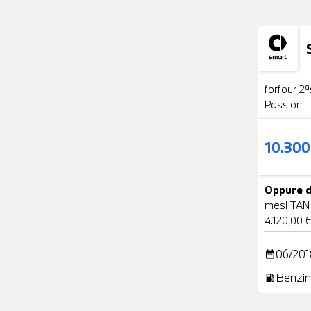
Usato
forfour 2ª
Passion
10.30
Oppure d
mesi TAN
4.120,00 
06/201
date_range
Benzin
local_gas_station