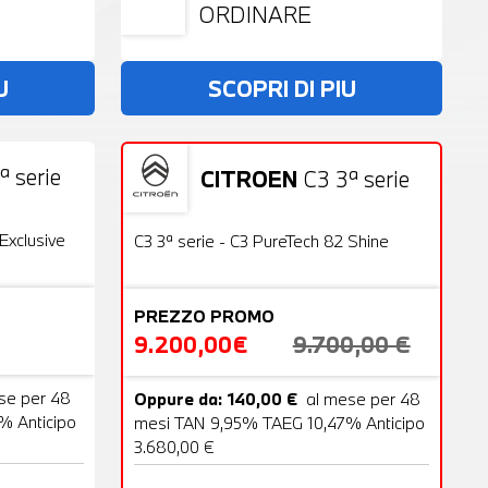
ORDINARE
U
SCOPRI DI PIU
ª serie
CITROEN
C3 3ª serie
19 Foto
Usato
22 Foto
OFFERTA
Exclusive
C3 3ª serie - C3 PureTech 82 Shine
PREZZO PROMO
9.200,00€
9.700,00 €
se per 48
Oppure da: 140,00 €
al mese per 48
% Anticipo
mesi TAN 9,95% TAEG 10,47% Anticipo
3.680,00 €