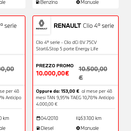
ale
Benzina
Manuale
local_gas_station
settings
ª serie
RENAULT
Clio 4ª serie
18 Foto
Usato
20 Foto
OFFERTA
Clio 4ª serie - Clio dCi 8V 75CV
Start&Stop 5 porte Energy Life
PREZZO PROMO
00,00
10.500,00
10.000,00€
€
se per 48
Oppure da: 153,00 €
al mese per 48
% Anticipo
mesi TAN 9,95% TAEG 10,78% Anticipo
4.000,00 €
0 km
04/2018
63.180 km
date_range
add_road
ale
Diesel
Manuale
local_gas_station
settings