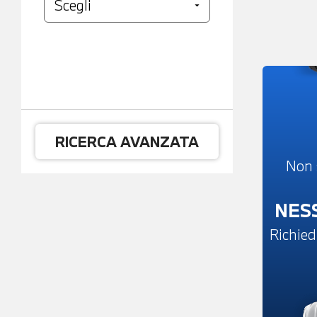
RICERCA AVANZATA
Non 
NES
Richied