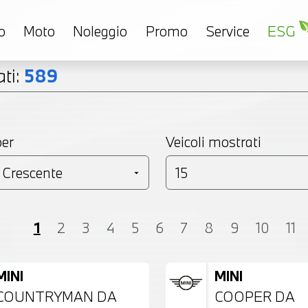
o
Moto
Noleggio
Promo
Service
ESG
ti:
589
per
Veicoli mostrati
Coupé
Monovolume
Station Wagon
SU
1
2
3
4
5
6
7
8
9
10
11
MINI
MINI
COUNTRYMAN DA
COOPER DA