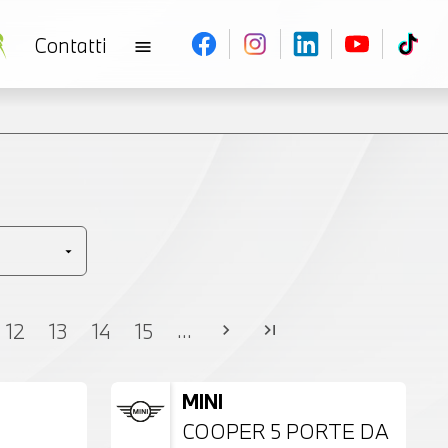
Contatti
menu
V
...
12
13
14
15
chevron_right
last_page
MINI
COOPER 5 PORTE DA