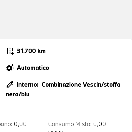
add_road
31.700 km
settings_suggest
Automatico
colorize
Interno:
Combinazione Vescin/stoffa
nero/blu
ano:
0,00
Consumo Misto:
0,00