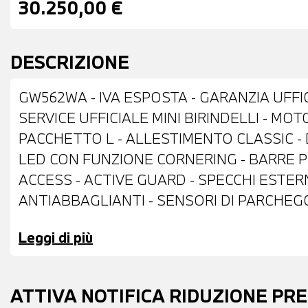
30.250,00 €
DESCRIZIONE
GW562WA - IVA ESPOSTA - GARANZIA UFFI
SERVICE UFFICIALE MINI BIRINDELLI - MO
PACCHETTO L - ALLESTIMENTO CLASSIC - DO
LED CON FUNZIONE CORNERING - BARRE 
ACCESS - ACTIVE GUARD - SPECCHI ESTER
ANTIABBAGLIANTI - SENSORI DI PARCHEGG
TELECAMERA ANTERIORE E POSTERIORE C
Leggi di più
ELETTRICI - VETRI POSTERIORI E LUNOTT
ELETTRICAMENTE - ANTIFURTO CON TEL
AUTOANABBAGLIANTE - CAMBIO AUTOMAT
ATTIVA NOTIFICA RIDUZIONE PR
ELETTRONICO - RADIO DIGITALE DAB - I