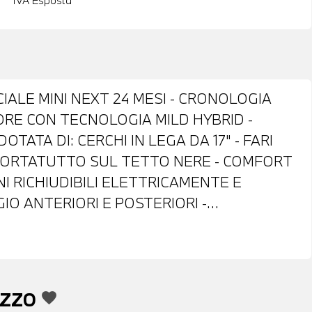
IVA Esposta
CIALE MINI NEXT 24 MESI - CRONOLOGIA
TORE CON TECNOLOGIA MILD HYBRID -
TATA DI: CERCHI IN LEGA DA 17" - FARI
PORTATUTTO SUL TETTO NERE - COMFORT
NI RICHIUDIBILI ELETTRICAMENTE E
IO ANTERIORI E POSTERIORI -
ON SURROUND VIEW 360° - VETRI
O OSCURATI - TETTO APRIBILE
ECOMANDO - RETROVISORE INTERNO
ICO - PORTELLONE POSTERIORE
EZZO
favorite
MPIANTO AUDIO HARMAN/KARDON - CRUISE