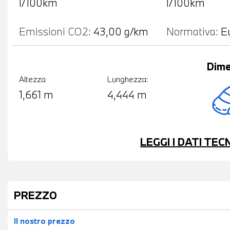
l/100km
l/100km
Emissioni CO2:
43,00 g/km
Normativa:
E
Dime
Altezza
Lunghezza:
1,661 m
4,444 m
LEGGI I DATI TE
PREZZO
Il nostro prezzo