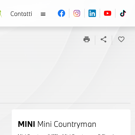
Contatti
menu
print
share
favorite_border
MINI
Mini Countryman