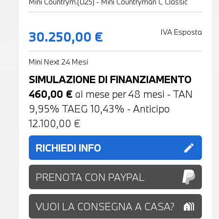
Mini Countrym.(U25) - Mini Countryman C Classic
IVA Esposta
30.250,00 €
Mini Next 24 Mesi
SIMULAZIONE DI FINANZIAMENTO
460,00
€
al mese per
48
mesi - TAN
9,95% TAEG
10,43
% - Anticipo
12.100,00
€
RICHIEDI INFO
edit
PRENOTA CON PAYPAL
VUOI LA CONSEGNA A CASA?
holiday_village