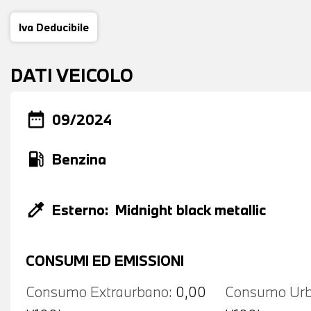
Iva Deducibile
DATI VEICOLO
date_range
09/2024
local_gas_station
Benzina
colorize
Esterno:
Midnight black metallic
CONSUMI ED EMISSIONI
Consumo Extraurbano:
0,00
Consumo Urb