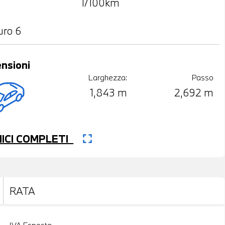
l/100km
uro 6
nsioni
Larghezza:
Passo
1,843 m
2,692 m
fullscreen
CNICI COMPLETI
RATA