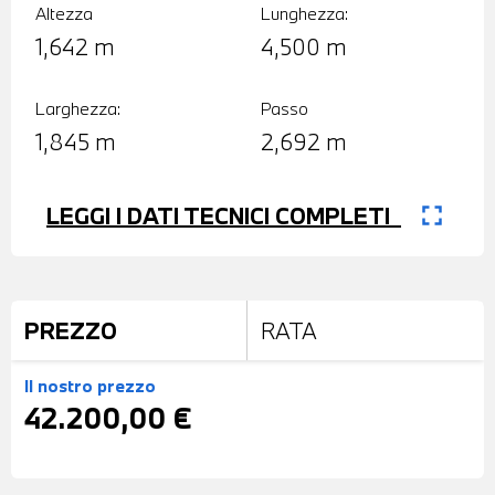
Altezza
Lunghezza:
1,642 m
4,500 m
Larghezza:
Passo
1,845 m
2,692 m
fullscreen
LEGGI I DATI TECNICI COMPLETI
PREZZO
RATA
Il nostro prezzo
42.200,00 €