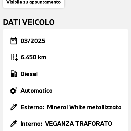
Visibile su appuntamento
DATI VEICOLO
date_range
03/2025
add_road
6.450 km
local_gas_station
Diesel
settings_suggest
Automatico
colorize
Esterno:
Mineral White metallizzato
colorize
Interno:
VEGANZA TRAFORATO