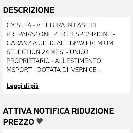
DESCRIZIONE
GY155EA - VETTURA IN FASE DI
PREPARAZIONE PER L'ESPOSIZIONE -
GARANZIA UFFICIALE BMW PREMIUM
SELECTION 24 MESI - UNICO
PROPRIETARIO - ALLESTIMENTO
MSPORT - DOTATA DI: VERNICE
METALLIZZATA MINERAL WHITE -
Leggi di più
IMPIANTO ANTIFURTO - CERCHI IN LEGA
DA 18" - RETROVISORI ESTERNI
REGOLABILI E RIPIEGABILI
ATTIVA NOTIFICA RIDUZIONE
ELETTRONICAMENTE - VETRI E
PREZZO
favorite
LUNOTTO POSTERIORE OSCURATI -
SENSORI DI PARCHEGGIO ANTERIORI E