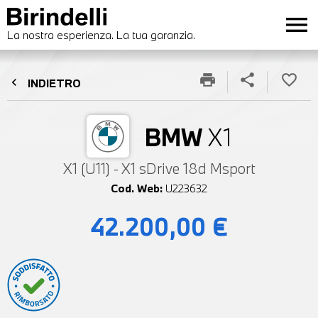
menu
La nostra esperienza. La tua garanzia.
print
share
favorite_border
chevron_left
INDIETRO
BMW
X1
X1 (U11) - X1 sDrive 18d Msport
Cod. Web:
U223632
42.200,00 €