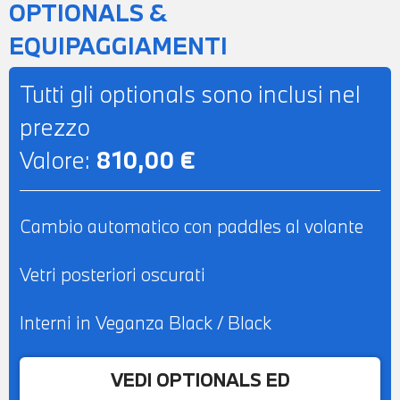
OPTIONALS &
PERMUTA - POSSIBILITA' DI
EQUIPAGGIAMENTI
FINANZIAMENTO ANCHE PER L'INTERO
IMPORTO
Tutti gli optionals sono inclusi nel
prezzo
Valore:
810,00 €
Cambio automatico con paddles al volante
Vetri posteriori oscurati
Interni in Veganza Black / Black
VEDI OPTIONALS ED