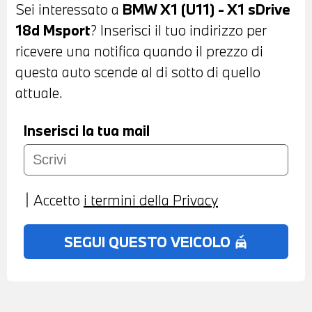
Sei interessato a
BMW X1 (U11) - X1 sDrive
POSTERIORI CON TELECAMERA - FARI A
18d Msport
? Inserisci il tuo indirizzo per
LED - BARRE PORTATUTTO SUL TETTO -
ricevere una notifica quando il prezzo di
COMFORT ACCESS - INTERNI IN PELLE
questa auto scende al di sotto di quello
VEGANZA NERA - VOLANTE IN PELLE A
attuale.
TRE RAZZE CON COMANDI
MULTIFUNZIONE - PADDLE AL VOLANTE
Inserisci la tua mail
- CRUISE CONTROL - CAMBIO
AUTOMATICO - CLIMATIZZATORE
AUTOMATICO BIZONA - SEDILI
Accetto
i termini della Privacy
NATERIORI RISCALDABILI - ACTIVE
GUARD - USB - BLUETOOTH -
SEGUI QUESTO VEICOLO
no_crash
NAVIGATORE - RADIO DIGITALE DAB -
TELESERVICES - CHIAMATA DI
EMERGENZA INTELLIGENTE -
POSSIBILITA' DI PROVA - POSSIBILITA' DI