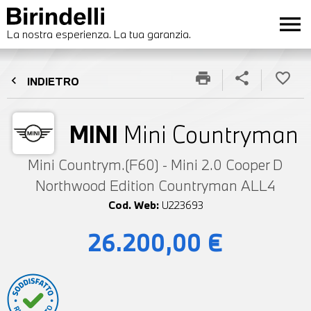
menu
La nostra esperienza. La tua garanzia.
print
share
favorite_border
chevron_left
INDIETRO
MINI
Mini Countryman
Mini Countrym.(F60) - Mini 2.0 Cooper D
Northwood Edition Countryman ALL4
Cod. Web:
U223693
26.200,00 €