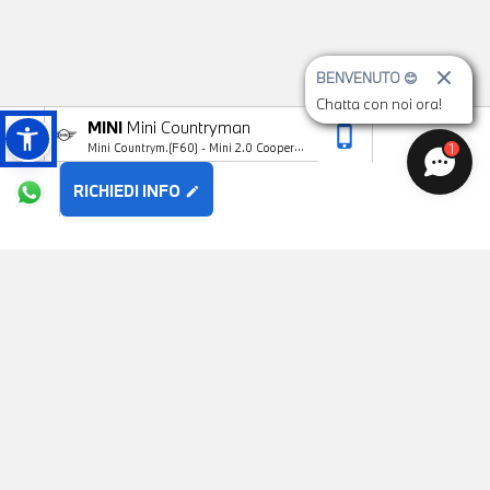
BENVENUTO 😊
Chatta con noi ora!
MINI
Mini Countryman
phone_iphone
arrow_upward
1
Mini Countrym.(F60) - Mini 2.0 Cooper D
Northwood Edition Countryman ALL4
RICHIEDI INFO
edit
POTREBBE PIACERTI