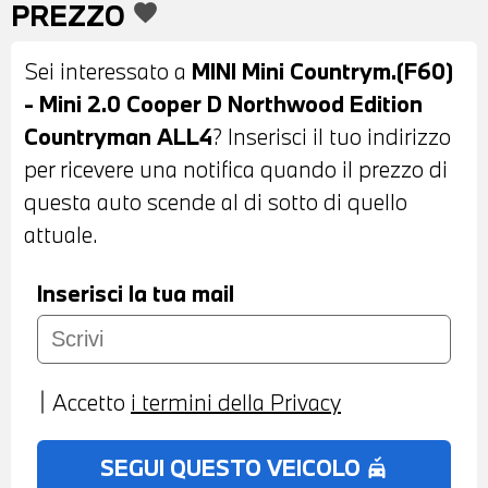
PREZZO
favorite
FENDINEBBIA A LED - STRISCE ADESIVE
MINI BIANCHE SUL COFANO - TETTO A
Sei interessato a
MINI Mini Countrym.(F60)
CONTRASTO BIANCO - PORTELLONE
- Mini 2.0 Cooper D Northwood Edition
POSTERIORE AUTOMATICO - BARRE
Countryman ALL4
? Inserisci il tuo indirizzo
PORTATUTTO SUL TETTO - COMFORT
per ricevere una notifica quando il prezzo di
ACCESS - INTERNI IN STOFFA FIREWORK
questa auto scende al di sotto di quello
CARBON BLACK - VOLANTE SPORTIVO IN
attuale.
PELLE A TRE RAZZE CON COMANDI
MULTIFUNZIONE - CRUISE CONTROL -
Inserisci la tua mail
CAMBIO AUTOMATICO - DRIVING
ASSISTANT - CLIMATIZZATORE
AUTOMATICO BIZONA - BRACCIOLO
Accetto
i termini della Privacy
ANTERIORE - USB - BLUETOOTH -
NAVIGATORE - RADIO DIGITALE DAB -
SEGUI QUESTO VEICOLO
no_crash
PREDISPOSIZIONE APPLE CARPLAY -