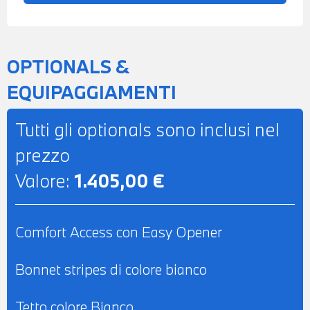
TELESERVICES - COMPATIBILITA' CON
CONNECTED DRIVE SERVICES - TRAFFIC
INFORMATION - CHIAMATA DI
OPTIONALS &
EMERGENZA - POSSIBILITA' DI PROVA -
EQUIPAGGIAMENTI
POSSIBILITA' DI PERMUTA - POSSIBILITA'
DI LEASING O FINANZIAMENTO ANCHE
Tutti gli optionals sono inclusi nel
PER L'INTERO IMPORTO
prezzo
Valore:
1.405,00 €
Comfort Access con Easy Opener
Bonnet stripes di colore bianco
Tetto colore Bianco