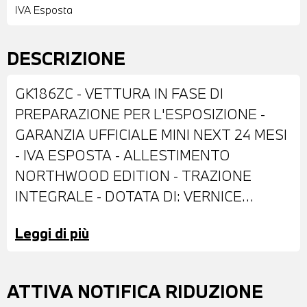
IVA Esposta
DESCRIZIONE
GK186ZC - VETTURA IN FASE DI
PREPARAZIONE PER L'ESPOSIZIONE -
GARANZIA UFFICIALE MINI NEXT 24 MESI
- IVA ESPOSTA - ALLESTIMENTO
NORTHWOOD EDITION - TRAZIONE
INTEGRALE - DOTATA DI: VERNICE
PASTELLO CHILI RED - CERCHI IN LEGA
Leggi di più
DA 17" - RETROVISORI ESTRNI
REGOLABILI ELETTRONICAMENTE -
SENSORI DI PARCHEGGIO POSTERIORI -
ATTIVA NOTIFICA RIDUZIONE
FARI A LED CON FUNZIONE CORNERING -