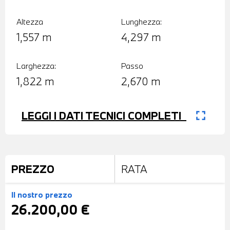
Altezza
Lunghezza:
1,557 m
4,297 m
Larghezza:
Passo
1,822 m
2,670 m
fullscreen
LEGGI I DATI TECNICI COMPLETI
PREZZO
RATA
Il nostro prezzo
26.200,00 €