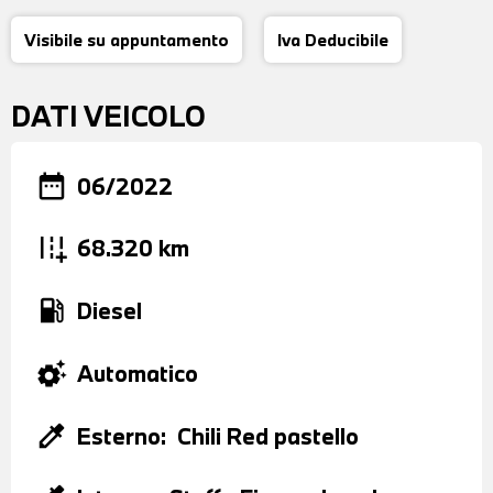
Visibile su appuntamento
Iva Deducibile
DATI VEICOLO
date_range
06/2022
add_road
68.320 km
local_gas_station
Diesel
settings_suggest
Automatico
colorize
Esterno:
Chili Red pastello