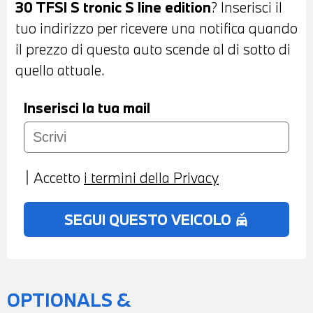
30 TFSI S tronic S line edition
? Inserisci il
ANTRACITE CON CUCITURE A
tuo indirizzo per ricevere una notifica quando
CONTRASTO - VOLANTE SPORTIVO IN
il prezzo di questa auto scende al di sotto di
PELLE APPIATTITO NELLA PARTE
quello attuale.
INFERIORE CON COMANDI
MULTIFUNZIONE - CAMBIO AUTOMATICO
Inserisci la tua mail
CON LEVE AL VOLANTE -
CLIMATIZZATORE AUTOMATICO BIZONA -
BLUETOOTH - PREDISPOSIZIONE PER
Accetto
i termini della Privacy
APPLE CAR PLAY E EANDROID AUTO -
LUCI D'AMBIENTE - COMPUTER DI
SEGUI QUESTO VEICOLO
no_crash
BORDO - BRACCIOLO ANTERIORE -
POSSIBILITA' DI PROVA - POSSIBILITA' DI
PERMUTA - POSSIBILITA' DI
FINANZIAMENTO ANCHE PER L'INTERO
OPTIONALS &
IMPORTO