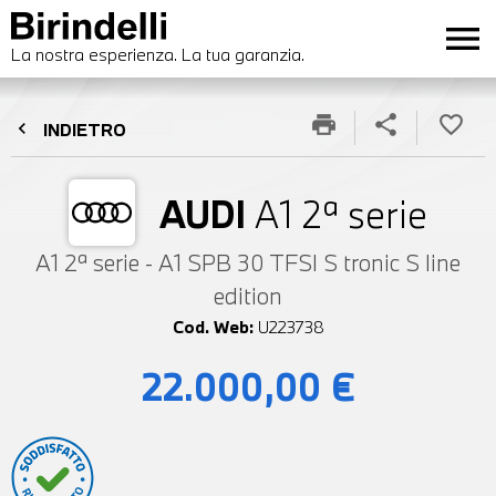
menu
La nostra esperienza. La tua garanzia.
print
share
favorite_border
chevron_left
INDIETRO
AUDI
A1 2ª serie
A1 2ª serie - A1 SPB 30 TFSI S tronic S line
edition
Cod. Web:
U223738
22.000,00 €