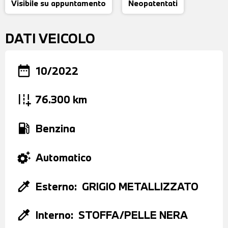
Visibile su appuntamento
Neopatentati
DATI VEICOLO
date_range
10/2022
add_road
76.300 km
local_gas_station
Benzina
settings_suggest
Automatico
colorize
Esterno:
GRIGIO METALLIZZATO
colorize
Interno:
STOFFA/PELLE NERA