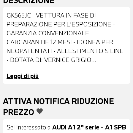
DESCRIZIONE
GK565JC - VETTURA IN FASE DI
PREPARAZIONE PER L'ESPOSIZIONE -
GARANZIA CONVENZIONALE
CARGARANTIE 12 MESI - IDONEA PER
NEOPATENTATI - ALLESTIMENTO S LINE
- DOTATA DI: VERNICE GRIGIO
METALLIZZATO - CERCHI IN LEGA DA 18''
Leggi di più
- FARI LED - SPECHIETTI RICHIUDIBILI E
RISCALDABILI ELETTRONICAMENTE -
SENSORE PIOGGIA - SENSORE LUCI -
ATTIVA NOTIFICA RIDUZIONE
SENSORI DI PARCHEGGIO ANTERIORI E
PREZZO
favorite
POSTERIORI - TETTO E LOGHI NERI -
VETRI E LUNOTTO POSTERIORI
Sei interessato a
AUDI A1 2ª serie - A1 SPB
OSCURATI - INTERNI IN STOFFA