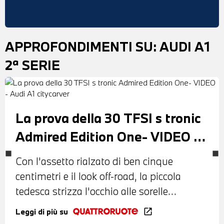
APPROFONDIMENTI SU:
AUDI A1
2ª SERIE
La prova della 30 TFSI s tronic
Admired Edition One- VIDEO -
Audi A1 citycarver
Con l'assetto rialzato di ben cinque
centimetri e il look off-road, la piccola
tedesca strizza l'occhio alle sorelle
maggiori della serie Q
Leggi di più su
open_in_new