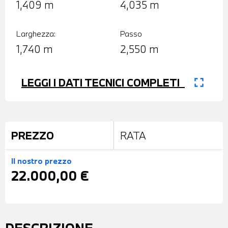
1,409 m
4,035 m
Larghezza:
Passo
1,740 m
2,550 m
fullscreen
LEGGI I DATI TECNICI COMPLETI
PREZZO
RATA
Il nostro prezzo
22.000,00 €