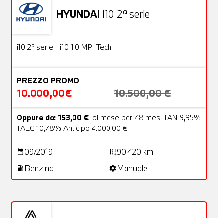
HYUNDAI
I10 2ª serie
Usato
18 Foto
OFFERTA
i10 2ª serie - i10 1.0 MPI Tech
PREZZO PROMO
10.000,00€
10.500,00 €
Oppure da: 153,00 €
al mese per 48 mesi TAN 9,95%
TAEG 10,78% Anticipo 4.000,00 €
09/2019
90.420 km
date_range
add_road
Benzina
Manuale
local_gas_station
settings