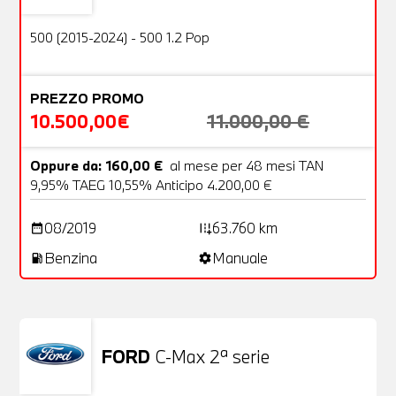
OFFERTA
500 (2015-2024) - 500 1.2 Pop
PREZZO PROMO
10.500,00€
11.000,00 €
Oppure da: 160,00 €
al mese per 48 mesi TAN
9,95% TAEG 10,55% Anticipo 4.200,00 €
08/2019
63.760 km
date_range
add_road
Benzina
Manuale
local_gas_station
settings
FORD
C-Max 2ª serie
Usato