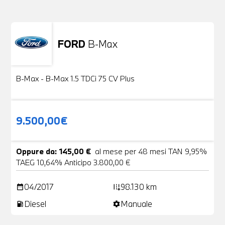
FORD
B-Max
Usato
24 Foto
B-Max - B-Max 1.5 TDCi 75 CV Plus
9.500,00€
Oppure da: 145,00 €
al mese per 48 mesi TAN 9,95%
TAEG 10,64% Anticipo 3.800,00 €
04/2017
98.130 km
date_range
add_road
Diesel
Manuale
local_gas_station
settings