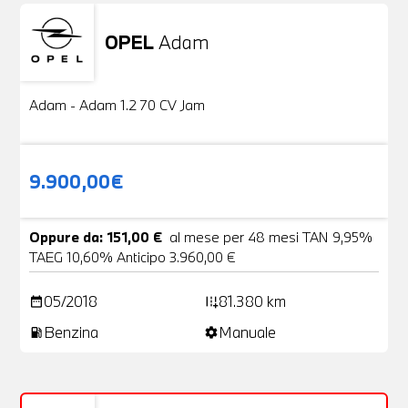
OPEL
Adam
Usato
20 Foto
Adam - Adam 1.2 70 CV Jam
9.900,00€
Oppure da: 151,00 €
al mese per 48 mesi TAN 9,95%
TAEG 10,60% Anticipo 3.960,00 €
05/2018
81.380 km
date_range
add_road
Benzina
Manuale
local_gas_station
settings