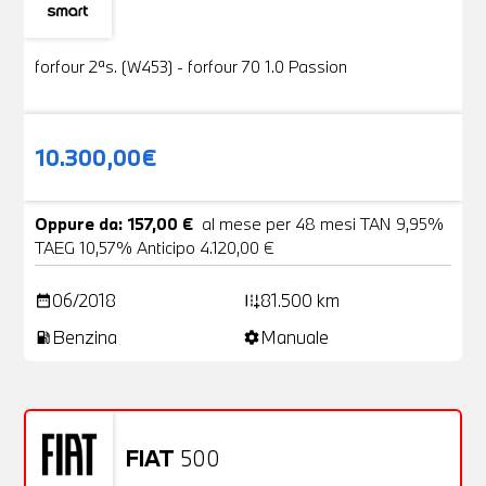
Usato
19 Foto
forfour 2ªs. (W453) - forfour 70 1.0 Passion
10.300,00€
Oppure da: 157,00 €
al mese per 48 mesi TAN 9,95%
TAEG 10,57% Anticipo 4.120,00 €
06/2018
81.500 km
date_range
add_road
Benzina
Manuale
local_gas_station
settings
FIAT
500
Usato
20 Foto