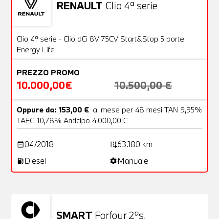
RENAULT
Clio 4ª serie
Usato
20 Foto
OFFERTA
Clio 4ª serie - Clio dCi 8V 75CV Start&Stop 5 porte
Energy Life
PREZZO PROMO
10.000,00€
10.500,00 €
Oppure da: 153,00 €
al mese per 48 mesi TAN 9,95%
TAEG 10,78% Anticipo 4.000,00 €
04/2018
63.180 km
date_range
add_road
Diesel
Manuale
local_gas_station
settings
SMART
Forfour 2ªs.