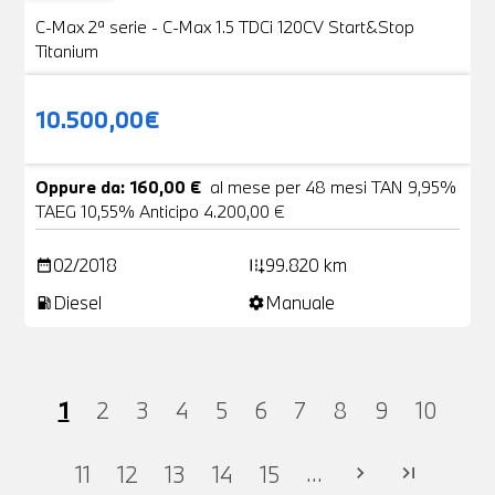
VENDUTA
C-Max 2ª serie - C-Max 1.5 TDCi 120CV Start&Stop
Titanium
10.500,00€
Oppure da: 160,00 €
al mese per 48 mesi TAN 9,95%
TAEG 10,55% Anticipo 4.200,00 €
02/2018
99.820 km
date_range
add_road
Diesel
Manuale
local_gas_station
settings
1
2
3
4
5
6
7
8
9
10
...
11
12
13
14
15
chevron_right
last_page