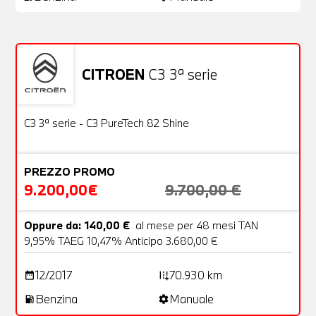
CITROEN
C3 3ª serie
Usato
22 Foto
OFFERTA
C3 3ª serie - C3 PureTech 82 Shine
PREZZO PROMO
9.200,00€
9.700,00 €
Oppure da: 140,00 €
al mese per 48 mesi TAN
9,95% TAEG 10,47% Anticipo 3.680,00 €
12/2017
70.930 km
date_range
add_road
Benzina
Manuale
local_gas_station
settings