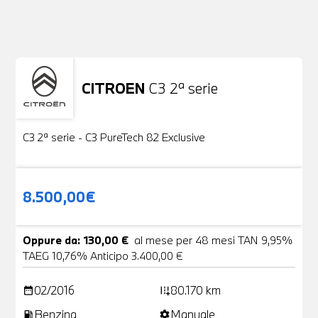
Non stai trovando ciò che cerchi?
NESSUN PROBLEMA
Richiedici un auto liberamente
CITROEN
C3 2ª serie
Usato
19 Foto
C3 2ª serie - C3 PureTech 82 Exclusive
8.500,00€
Oppure da: 130,00 €
al mese per 48 mesi TAN 9,95%
TAEG 10,76% Anticipo 3.400,00 €
02/2016
80.170 km
date_range
add_road
Benzina
Manuale
local_gas_station
settings