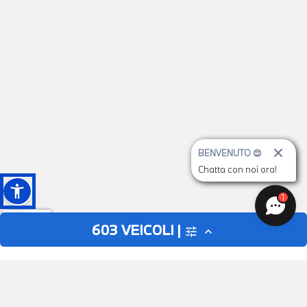
BENVENUTO 😊
Chatta con noi ora!
1
603
VEICOLI |
tune
expand_less
AUTO
MOTO
close