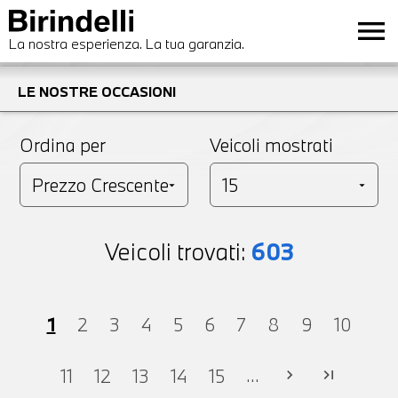
menu
La nostra esperienza. La tua garanzia.
LE NOSTRE OCCASIONI
Ordina per
Veicoli mostrati
Veicoli trovati:
603
1
2
3
4
5
6
7
8
9
10
...
11
12
13
14
15
chevron_right
last_page