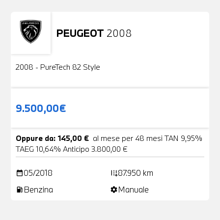
PEUGEOT
2008
Usato
2 Foto
2008 - PureTech 82 Style
9.500,00€
Oppure da: 145,00 €
al mese per 48 mesi TAN 9,95%
TAEG 10,64% Anticipo 3.800,00 €
05/2018
87.950 km
date_range
add_road
Benzina
Manuale
local_gas_station
settings