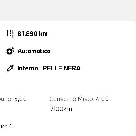
add_road
81.890 km
settings_suggest
Automatico
colorize
Interno:
PELLE NERA
ano:
5,00
Consumo Misto:
4,00
l/100km
uro 6