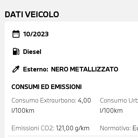
DATI VEICOLO
date_range
10/2023
local_gas_station
Diesel
colorize
Esterno:
NERO METALLIZZATO
CONSUMI ED EMISSIONI
Consumo Extraurbano:
4,00
Consumo Urb
l/100km
l/100km
Emissioni CO2:
121,00 g/km
Normativa:
E