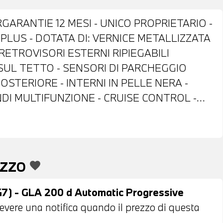
ARANTIE 12 MESI - UNICO PROPRIETARIO -
LUS - DOTATA DI: VERNICE METALLIZZATA
- RETROVISORI ESTERNI RIPIEGABILI
UL TETTO - SENSORI DI PARCHEGGIO
OSTERIORE - INTERNI IN PELLE NERA -
I MULTIFUNZIONE - CRUISE CONTROL -
E - FRENATA DI EMERGENZA ASSISTITA -
 NAVIGATORE - BLUETOOTH - USB -
TORE AUTOMATICO MONOZONA - BRACCIOLO
ISCALDABILI - POSSIBILITA' DI PROVA -
EZZO
favorite
 DI FINANZIAMENTO ANCHE PER L'INTERO
 - GLA 200 d Automatic Progressive
ricevere una notifica quando il prezzo di questa