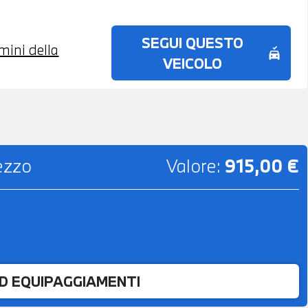
SEGUI QUESTO
rmini della
no_crash
VEICOLO
rezzo
Valore:
915,00 €
ED EQUIPAGGIAMENTI