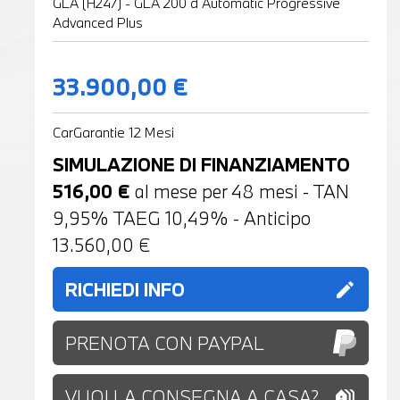
GLA (H247) - GLA 200 d Automatic Progressive
Advanced Plus
33.900,00 €
CarGarantie 12 Mesi
SIMULAZIONE DI FINANZIAMENTO
516,00
€
al mese per
48
mesi - TAN
9,95% TAEG
10,49
% - Anticipo
13.560,00
€
RICHIEDI INFO
edit
PRENOTA CON PAYPAL
VUOI LA CONSEGNA A CASA?
holiday_village