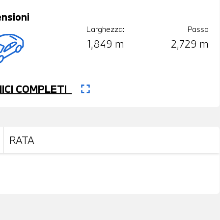
nsioni
Larghezza:
Passo
1,849 m
2,729 m
fullscreen
CNICI COMPLETI
RATA