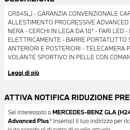
GR845LJ - GARANZIA CONVENZIONALE CARG
ALLESTIMENTO PROGRESSIVE ADVANCED P
NERA - CERCHI IN LEGA DA 18" - FARI LED 
ELETTRICAMENTE - BARRE PORTATUTTO S
ANTERIORI E POSTERIORI - TELECAMERA P
VOLANTE SPORTIVO IN PELLE CON COMAND
CAMBIO AUTOMATICO CON LEVE AL VOLANT
Leggi di più
CONTROLLO ELETTRONICO DELLA CORSIA -
PACCHETTO LUCI INTERNE - CLIMATIZZA
CENTRALE ANTERIORE - SEDILI ANTERIORI R
ATTIVA NOTIFICA RIDUZIONE PR
POSSIBILITA' DI PERMUTA - POSSIBILITA'
IMPORTO
Sei interessato a
MERCEDES-BENZ GLA (H247)
Advanced Plus
? Inserisci il tuo indirizzo per 
auto scende al di sotto di quello attuale.