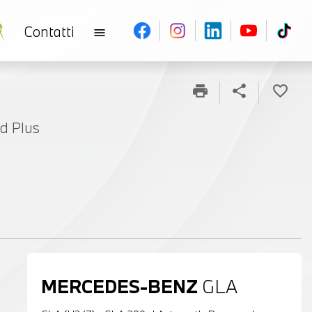
Contatti
menu
print
share
favorite_border
d Plus
MERCEDES-BENZ
GLA