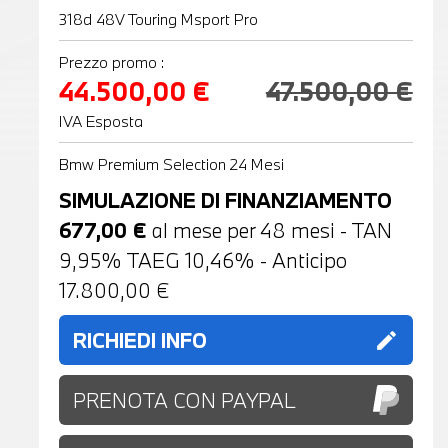
318d 48V Touring Msport Pro
Prezzo promo :
44.500,00 €
47.500,00 €
IVA Esposta
Bmw Premium Selection 24 Mesi
SIMULAZIONE DI FINANZIAMENTO
677,00
€
al mese per
48
mesi - TAN
9,95% TAEG
10,46
% - Anticipo
17.800,00
€
RICHIEDI INFO
edit
PRENOTA CON PAYPAL