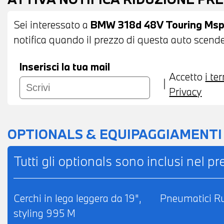
LEVE AL VOLANTE - ACTIVE GUARD PLUS -
BLUETOOTH - USB - RADIO DIGITALE DAB 
Sei interessato a
BMW 318d 48V Touring Msp
SERVICES - TELESERVICES - CHIAMATA DI
notifica quando il prezzo di questa auto scende 
AUTOMATICO BIZONA - RETROVISORE INT
ANTERIORI RISCALDABILI - CINTURE DI SIC
Inserisci la tua mail
Accetto
i te
POSSIBILITA' DI PERMUTA - POSSIBILITA'
Privacy
L'INTERO IMPORTO
OPTIONALS & EQUIPAGGIAMENTI
Tutti gli optionals sono inclusi nel p
Cerchi in lega leggera da 19",
Pneumatici Ru
styling 995 M