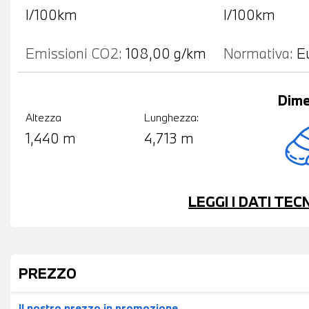
l/100km
l/100km
Emissioni CO2:
108,00 g/km
Normativa:
E
Dime
Altezza
Lunghezza:
1,440 m
4,713 m
LEGGI I DATI TE
PREZZO
Il nostro prezzo
in promozione