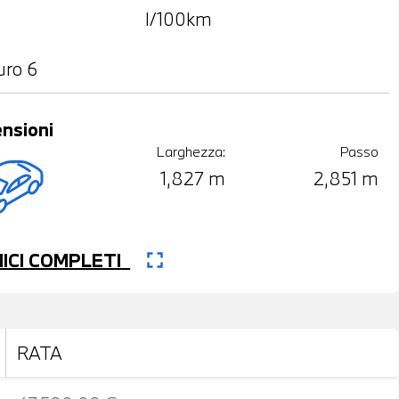
l/100km
uro 6
nsioni
Larghezza:
Passo
1,827 m
2,851 m
fullscreen
CNICI COMPLETI
RATA