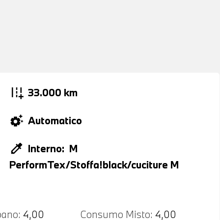
add_road
33.000 km
settings_suggest
Automatico
colorize
Interno:
M
PerformTex/Stoffa!black/cuciture M
ano:
4,00
Consumo Misto:
4,00