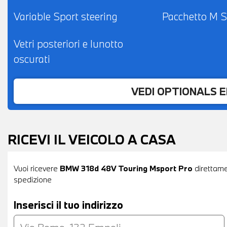
Variable Sport steering
Pacchetto M S
Vetri posteriori e lunotto
oscurati
VEDI OPTIONALS 
RICEVI IL VEICOLO A CASA
Vuoi ricevere
BMW 318d 48V Touring Msport Pro
direttamen
spedizione
Inserisci il tuo indirizzo