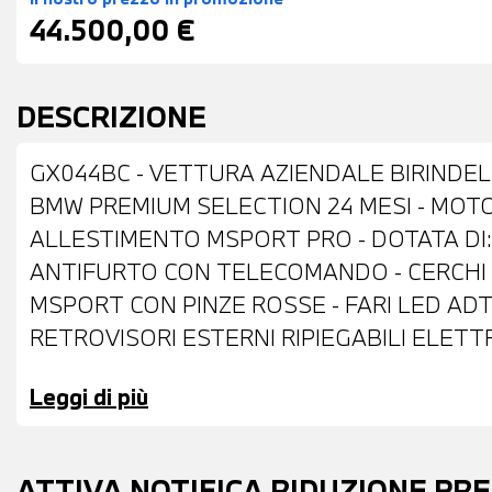
44.500,00 €
DESCRIZIONE
GX044BC - VETTURA AZIENDALE BIRINDELLI
BMW PREMIUM SELECTION 24 MESI - MOTO
ALLESTIMENTO MSPORT PRO - DOTATA DI:
ANTIFURTO CON TELECOMANDO - CERCHI I
MSPORT CON PINZE ROSSE - FARI LED ADTT
RETROVISORI ESTERNI RIPIEGABILI ELET
PORTATUTTO SUL TETTO - VETRI POSTERI
Leggi di più
PARCHEGGIO ANTERIORI E POSTERIORI - T
STOFFA MISTO ALCANTARA ANTRACITE - V
RAZZE CON COMANDI MULTIFUNZIONE - C
ATTIVA NOTIFICA RIDUZIONE PR