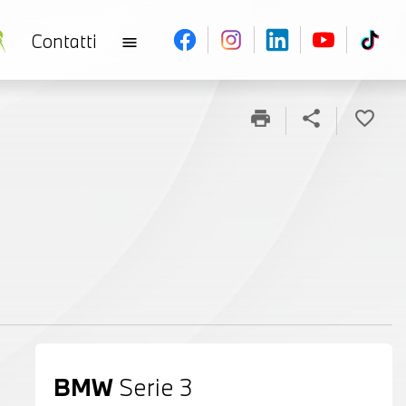
Contatti
menu
print
share
favorite_border
BMW
Serie 3