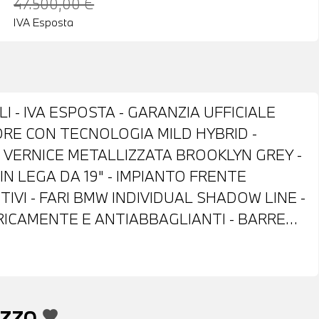
47.500,00 €
IVA Esposta
 - IVA ESPOSTA - GARANZIA UFFICIALE
RE CON TECNOLOGIA MILD HYBRID -
 VERNICE METALLIZZATA BROOKLYN GREY -
N LEGA DA 19" - IMPIANTO FRENTE
IVI - FARI BMW INDIVIDUAL SHADOW LINE -
TRICAMENTE E ANTIABBAGLIANTI - BARRE
ORI E LUNOTTO OSCURATI - SENSORI DI
ELECAMERA POSTERIORE - INTERNI IN
OLANTE SPORTIVO M IN PELLE A TRE
RUISE CONTROL - CAMBIO AUTOMATICO CON
EZZO
favorite