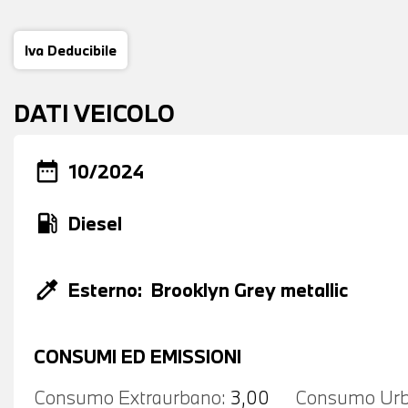
Iva Deducibile
DATI VEICOLO
date_range
10/2024
local_gas_station
Diesel
colorize
Esterno:
Brooklyn Grey metallic
CONSUMI ED EMISSIONI
Consumo Extraurbano:
3,00
Consumo Urb