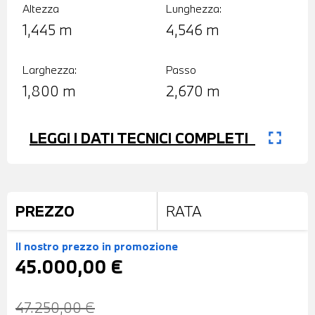
Altezza
Lunghezza:
1,445 m
4,546 m
Larghezza:
Passo
1,800 m
2,670 m
fullscreen
LEGGI I DATI TECNICI COMPLETI
PREZZO
RATA
Il nostro prezzo
in promozione
45.000,00 €
47.250,00 €