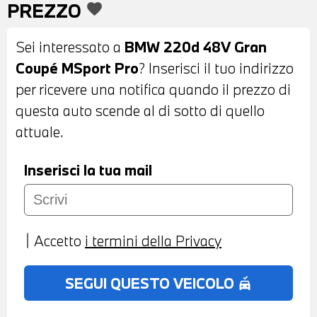
PREZZO
favorite
RETROVISORI ESTERNI RIPIEGABILI
ELETTRICAMENTE E ANTIABBAGLIANTI -
Sei interessato a
BMW 220d 48V Gran
VETRI POSTERIORI E LUNOTTO
Coupé MSport Pro
? Inserisci il tuo indirizzo
OSCURATI - SENSORI DI PARCHEGGIO
per ricevere una notifica quando il prezzo di
ANTERIORI E POSTERIORI - TELECAMERA
questa auto scende al di sotto di quello
POSTERIORE - COMFORT ACCESS
attuale.
SYSTEM - INTERNI IN PELLE VEGANZA
MISTO ALCANTARA NERA - VOLANTE
Inserisci la tua mail
SPORTIVO M IN PELLE CON COMANDI
MULTIFUNZIONE - CRUISE CONTROL -
CAMBIO AUTOMATICO CON LEVE AL
Accetto
i termini della Privacy
VOLANTE - ACTIVE GUARD - DRIVING
ASSISTANT - NAVIGATORE - BLUETOOTH
SEGUI QUESTO VEICOLO
no_crash
- USB - RADIO DIGITALE DAB - CHIAMATA
DI EMERGENZA - TELESERVICES -