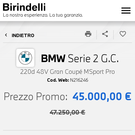
menu
La nostra esperienza. La tua garanzia.
print
share
favorite_border
chevron_left
INDIETRO
BMW
Serie 2 G.C.
220d 48V Gran Coupé MSport Pro
Cod. Web:
N216246
Prezzo Promo:
45.000,00 €
47.250,00 €