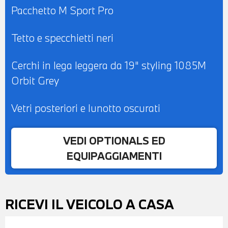
Pacchetto M Sport Pro
Tetto e specchietti neri
Cerchi in lega leggera da 19" styling 1085M
Orbit Grey
Vetri posteriori e lunotto oscurati
VEDI OPTIONALS ED
EQUIPAGGIAMENTI
RICEVI IL VEICOLO A CASA