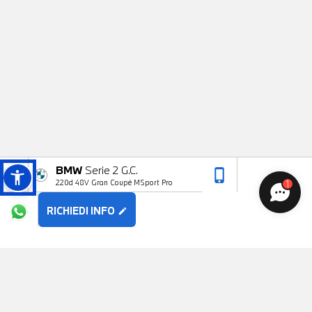
BMW
Serie 2 G.C.
phone_iphone
arrow_upward
220d 48V Gran Coupé MSport Pro
1
RICHIEDI INFO
edit