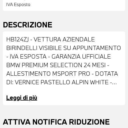
IVA Esposta
DESCRIZIONE
HB124ZJ - VETTURA AZIENDALE
BIRINDELLI VISIBILE SU APPUNTAMENTO
- IVA ESPOSTA - GARANZIA UFFICIALE
BMW PREMIUM SELECTION 24 MESI -
ALLESTIMENTO MSPORT PRO - DOTATA
DI: VERNICE PASTELLO ALPIN WHITE -
ANTIFURTO CON TELECOMANDO -
Leggi di più
CERCHI IN LEGA DA 19" - IMPIANTO
FRENANTE MSPORT CON PINZE ROSSE -
FARI LED ADATTIVI - FARI BMW
ATTIVA NOTIFICA RIDUZIONE
INDIVIDUAL SHADOW LINE -