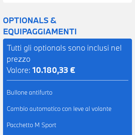
CLIMATIZZATORE AUTOMATICO BIZONA -
BRACCIOLO CENTRALE ANTERIORE -
OPTIONALS &
RETROVISORE INTERNO
EQUIPAGGIAMENTI
AUTOANABBAGLIANTE - SEDILI
ANTERIORI RISCALDABILI - CINTURE DI
Tutti gli optionals sono inclusi nel
SICUREZZA M - POSSIBILITA' DI PROVA -
prezzo
POSSIBILITA' DI PERMUTA - POSSIBILITA'
Valore:
10.180,33 €
DI LEASING O FINANZIAMENTO ANCHE
PER L'INTERO IMPORTO
Bullone antifurto
Cambio automatico con leve al volante
Pacchetto M Sport