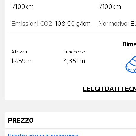
l/100km
l/100km
Emissioni CO2:
108,00 g/km
Normativa:
E
Dime
Altezza
Lunghezza:
1,459 m
4,361 m
LEGGI I DATI TE
PREZZO
Il nostro prezzo
in promozione