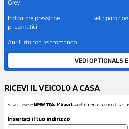
Grey
Indicatore pressione
Set riparazio
pneumatici
Antifurto con telecomando
VEDI OPTIONALS 
RICEVI IL VEICOLO A CASA
Vuoi ricevere
BMW 118d MSport
direttamente a casa tua? Inse
Inserisci il tuo indirizzo