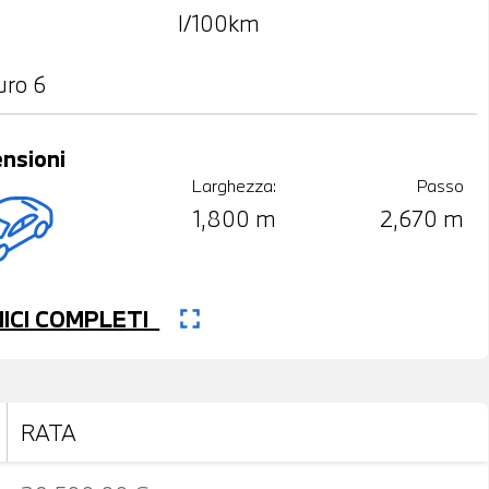
l/100km
uro 6
nsioni
Larghezza:
Passo
1,800 m
2,670 m
fullscreen
CNICI COMPLETI
RATA