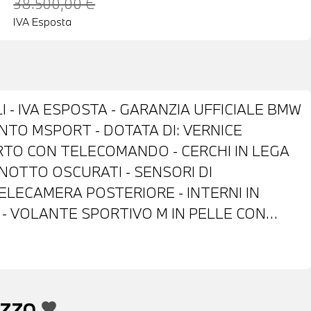
38.500,00 €
IVA Esposta
I - IVA ESPOSTA - GARANZIA UFFICIALE BMW
NTO MSPORT - DOTATA DI: VERNICE
RTO CON TELECOMANDO - CERCHI IN LEGA
LUNOTTO OSCURATI - SENSORI DI
ELECAMERA POSTERIORE - INTERNI IN
- VOLANTE SPORTIVO M IN PELLE CON
ROL - CAMBIO AUTOMATICO CON LEVE AL
STANT - NAVIGATORE - BLUETOOTH - USB -
HIAMATA DI EMERGENZA - CLIMATIZZATORE
SCALDABILI - POSSIBILITA' DI PROVA -
EZZO
favorite