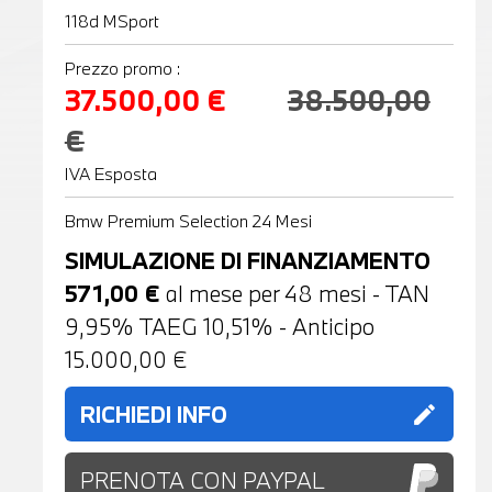
118d MSport
Prezzo promo :
37.500,00 €
38.500,00
€
IVA Esposta
Bmw Premium Selection 24 Mesi
SIMULAZIONE DI FINANZIAMENTO
571,00
€
al mese per
48
mesi - TAN
9,95% TAEG
10,51
% - Anticipo
15.000,00
€
RICHIEDI INFO
edit
PRENOTA CON PAYPAL