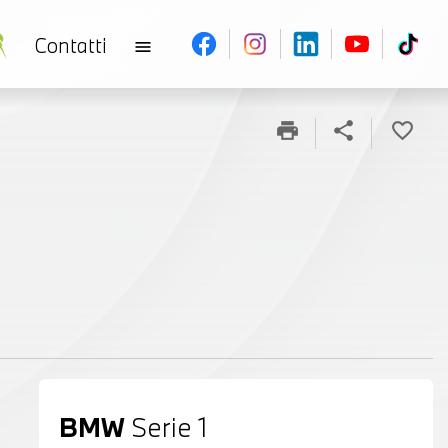
Contatti
menu
print
share
favorite_border
BMW
Serie 1