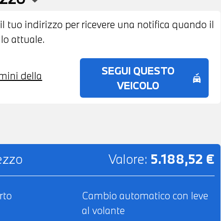
 DI LEASING O FINANZIAMENTO ANCHE PER
 il tuo indirizzo per ricevere una notifica quando il
lo attuale.
SEGUI QUESTO
rmini della
no_crash
VEICOLO
rezzo
Valore:
5.188,52 €
rto
Cambio automatico con leve
al volante