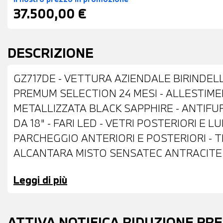
37.500,00 €
DESCRIZIONE
GZ717DE - VETTURA AZIENDALE BIRINDELL
PREMUM SELECTION 24 MESI - ALLESTIME
METALLIZZATA BLACK SAPPHIRE - ANTIFU
DA 18" - FARI LED - VETRI POSTERIORI E 
PARCHEGGIO ANTERIORI E POSTERIORI - T
ALCANTARA MISTO SENSATEC ANTRACITE 
COMANDI MULTIFUNZIONE - CRUISE CONT
Leggi di più
VOLANTE - ACTIVE GUARD - DRIVING ASSI
RADIO DIGITALE DAB - TELESERVICES - C
AUTOMATICO BIZONA - SEDILI ANTERIORI RI
ATTIVA NOTIFICA RIDUZIONE PR