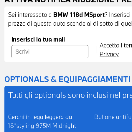
POSSIBILITA' DI PERMUTA - POSSIBILITA'
L'INTERO IMPORTO
Sei interessato a
BMW 118d MSport
? Inserisci
prezzo di questa auto scende al di sotto di quel
Inserisci la tua mail
Accetto
i te
Privacy
OPTIONALS & EQUIPAGGIAMENTI
Tutti gli optionals sono inclusi nel p
Cerchi in lega leggera da
Bullone antifu
18"styling 975M Midnight