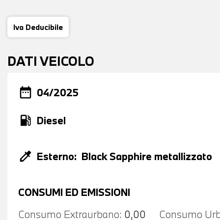
Iva Deducibile
DATI VEICOLO
date_range
04/2025
local_gas_station
Diesel
colorize
Esterno:
Black Sapphire metallizzato
CONSUMI ED EMISSIONI
Consumo Extraurbano:
0,00
Consumo Urb