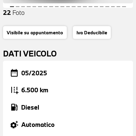
22
Foto
Visibile su appuntamento
Iva Deducibile
DATI VEICOLO
date_range
05/2025
add_road
6.500 km
local_gas_station
Diesel
settings_suggest
Automatico