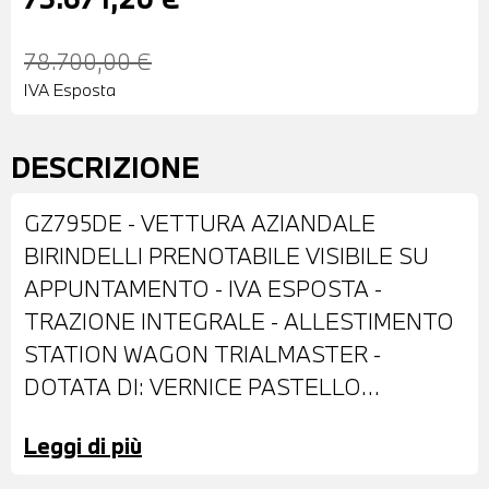
78.700,00 €
IVA Esposta
DESCRIZIONE
GZ795DE - VETTURA AZIANDALE
BIRINDELLI PRENOTABILE VISIBILE SU
APPUNTAMENTO - IVA ESPOSTA -
TRAZIONE INTEGRALE - ALLESTIMENTO
STATION WAGON TRIALMASTER -
DOTATA DI: VERNICE PASTELLO
SCOTTISH WHITE - FARI LED -
Leggi di più
RETROVISORI ESTERNI REGOLABILI
ELETTRICAMENTE - BARRE