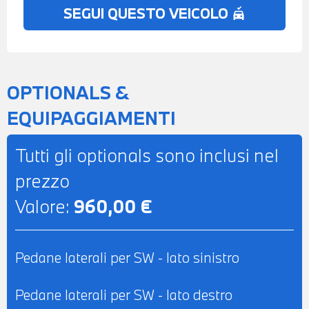
SEGUI QUESTO VEICOLO
no_crash
CENTRALE ANTERIORE - POSSIBILITA' DI
PROVA - POSSIBILITA' DI PERMUTA -
POSSIBILITA' DI LEASING O
FINANZIAMENTO ANCHE PER L'INTERO
OPTIONALS &
IMPORTO
EQUIPAGGIAMENTI
Tutti gli optionals sono inclusi nel
prezzo
Valore:
960,00 €
Pedane laterali per SW - lato sinistro
Pedane laterali per SW - lato destro