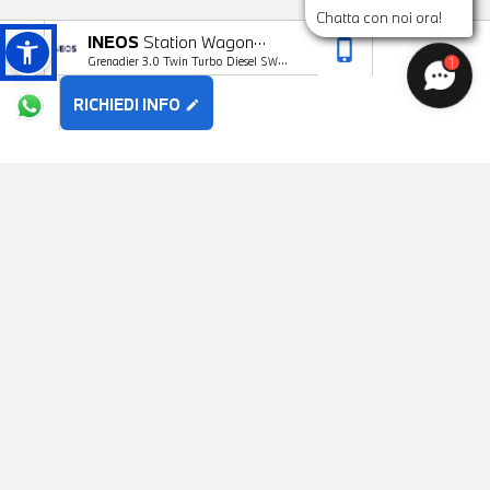
Chatta con noi ora!
INEOS
Station Wagon
phone_iphone
arrow_upward
1
Grenadier 3.0 Twin Turbo Diesel SW
Trialmaster
Trialmaster Edit. 5 posti
RICHIEDI INFO
edit
POTREBBE PIACERTI
BMW
Serie 3
Usato
23 Foto