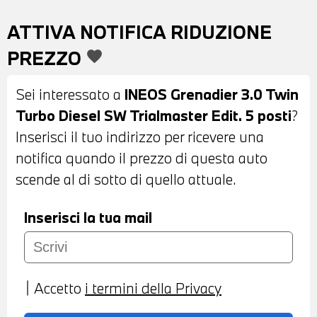
PORTATUTTO SUL TETTO - PEDANE
ATTIVA NOTIFICA RIDUZIONE
LATERALI - RUOTA DI SCORTA - SENSORI
PREZZO
favorite
DI PARCHEGGIO ANTERIORI E
POSTERIORI - TELECAMERA
Sei interessato a
INEOS Grenadier 3.0 Twin
POSTERIORE - SCALETTA BAGAGLIAIO
Turbo Diesel SW Trialmaster Edit. 5 posti
?
POSTERIORE - GANCIO TRAINO - INTERNI
Inserisci il tuo indirizzo per ricevere una
IN STOFFA MISTO PELLE NERA -
notifica quando il prezzo di questa auto
VOLANTE IN PELLE CON COMANDI
scende al di sotto di quello attuale.
MULTIFUNZIONE - CRUISE CONTROL -
CAMBIO AUTOMATICO CON MARCE
Inserisci la tua mail
RIDOTTE - BLUETOOTH -
PREDISPOSIZIONE APPLE CAR PLAY E
ANDROID AUTO - BUSSOLA SUL
Accetto
i termini della Privacy
CRUSCOTTO - CLIMATIZZATORE
AUTOMATICO MONOZONA - BRACCIOLO