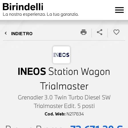
menu
La nostra esperienza. La tua garanzia.
print
share
favorite_border
chevron_left
INDIETRO
INEOS
Station Wagon
Trialmaster
Grenadier 3.0 Twin Turbo Diesel SW
Trialmaster Edit. 5 posti
Cod. Web:
N217834