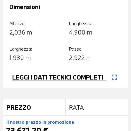
Dimensioni
Altezza
Lunghezza:
2,036 m
4,900 m
Larghezza:
Passo
1,930 m
2,922 m
fullscreen
LEGGI I DATI TECNICI COMPLETI
PREZZO
RATA
Il nostro prezzo
in promozione
73.671,20 €