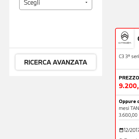
Usato
C3 3ª ser
RICERCA AVANZATA
PREZZO
9.200
Oppure d
mesi TAN
3.680,00
12/201
date_range