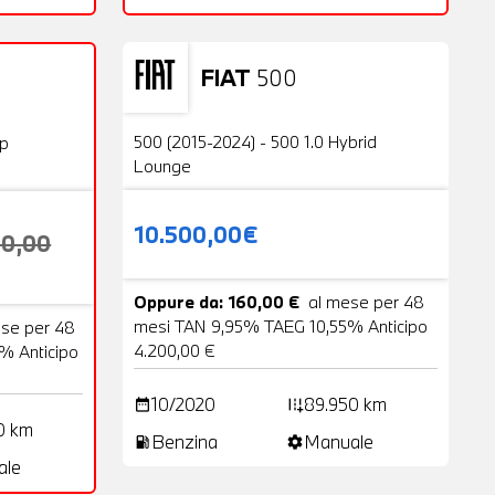
FIAT
500
Usato
23 Foto
20 Foto
500 (2015-2024) - 500 1.0 Hybrid
op
Lounge
10.500,00€
00,00
Oppure da: 160,00 €
al mese per 48
mesi TAN 9,95% TAEG 10,55% Anticipo
ese per 48
4.200,00 €
% Anticipo
10/2020
89.950 km
date_range
add_road
0 km
Benzina
Manuale
local_gas_station
settings
ale