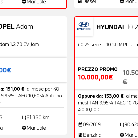
Diesel
Manu
na
Manuale
local_gas_station
settings
settings
OPEL
Adam
HYUNDAI
I10 2
20 Foto
Usato
OFFERTA
dam 1.2 70 CV Jam
i10 2ª serie - i10 1.0 MPI Tech
,00€
PREZZO PROMO
10.5
10.000,00€
€
a: 151,00 €
al mese per 48
 9,95% TAEG 10,60% Anticipo
Oppure da: 153,00 €
al me
€
mesi TAN 9,95% TAEG 10,78
4.000,00 €
8
81.380 km
add_road
09/2019
90.42
date_range
add_road
a
Manuale
settings
Benzina
Manu
local_gas_station
settings