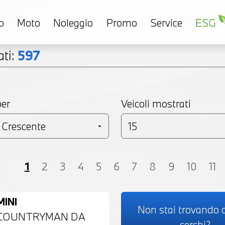
o
Moto
Noleggio
Promo
Service
ESG
ti:
597
per
Veicoli mostrati
Coupé
Monovolume
Station Wagon
SU
1
2
3
4
5
6
7
8
9
10
11
MINI
Non stai trovando c
COUNTRYMAN DA
cerchi?