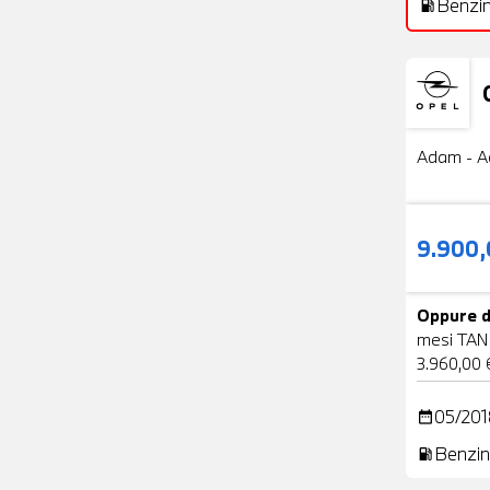
Benzi
local_gas_station
Usato
Adam - A
9.900
Oppure d
mesi TAN
3.960,00 
05/201
date_range
Benzin
local_gas_station