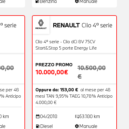
ale
Benzina
Manuale
local_gas_station
settings
ª serie
RENAULT
Clio 4ª serie
18 Foto
Usato
20 Foto
OFFERTA
Clio 4ª serie - Clio dCi 8V 75CV
Start&Stop 5 porte Energy Life
PREZZO PROMO
00,00
10.500,00
10.000,00€
€
se per 48
Oppure da: 153,00 €
al mese per 48
% Anticipo
mesi TAN 9,95% TAEG 10,78% Anticipo
4.000,00 €
0 km
04/2018
63.180 km
date_range
add_road
ale
Diesel
Manuale
local_gas_station
settings