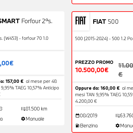
SMART
Forfour 2ªs.
FIAT
500
19 Foto
Usato
OFFERTA
s. (W453) - forfour 70 1.0
500 (2015-2024) - 500 1.2 P
0,00€
PREZZO PROMO
11.0
10.500,00€
€
a: 157,00 €
al mese per 48
 9,95% TAEG 10,57% Anticipo
Oppure da: 160,00 €
al m
€
mesi TAN 9,95% TAEG 10,55
4.200,00 €
8
81.500 km
add_road
08/2019
63.76
date_range
add_road
a
Manuale
settings
Benzina
Manu
local_gas_station
settings