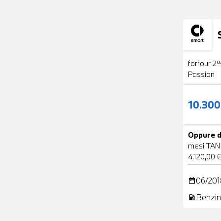
Usato
forfour 2ª
Passion
10.30
Oppure d
mesi TAN
4.120,00 
06/201
date_range
Benzin
local_gas_station