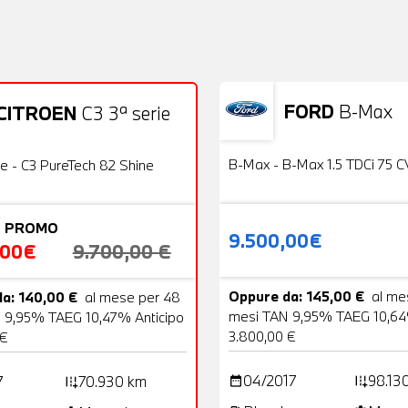
FORD
B-Max
CITROEN
C3 3ª serie
Usato
22 Foto
OFFERTA
B-Max - B-Max 1.5 TDCi 75 C
ie - C3 PureTech 82 Shine
 PROMO
9.500,00€
,00€
9.700,00 €
Oppure da: 145,00 €
al me
a: 140,00 €
al mese per 48
mesi TAN 9,95% TAEG 10,64
 9,95% TAEG 10,47% Anticipo
3.800,00 €
 €
04/2017
98.13
7
70.930 km
date_range
add_road
add_road