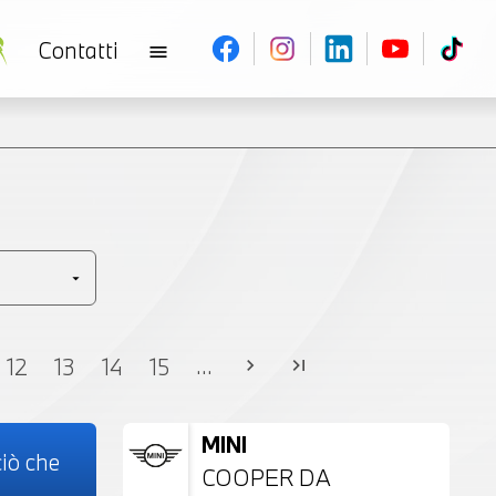
Contatti
menu
V
...
12
13
14
15
chevron_right
last_page
MINI
iò che
COOPER DA