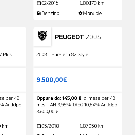
02/2016
80.170 km
date_range
add_road
Benzina
Manuale
local_gas_station
settings
PEUGEOT
2008
24 Foto
Usato
2 Foto
V Plus
2008 - PureTech 82 Style
9.500,00€
se per 48
Oppure da: 145,00 €
al mese per 48
% Anticipo
mesi TAN 9,95% TAEG 10,64% Anticipo
3.800,00 €
0 km
05/2018
87.950 km
date_range
add_road