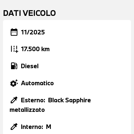
DATI VEICOLO
date_range
11/2025
add_road
17.500 km
local_gas_station
Diesel
settings_suggest
Automatico
colorize
Esterno:
Black Sapphire
metallizzato
colorize
Interno:
M