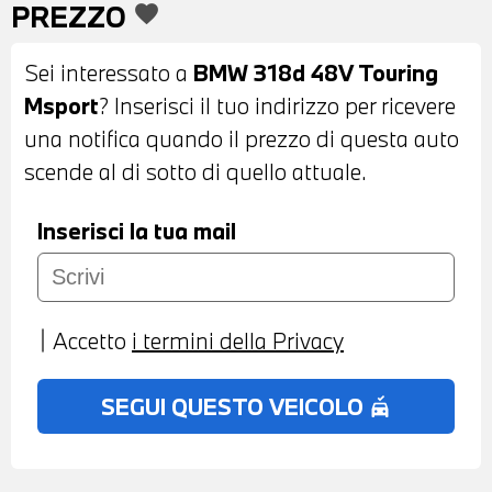
PREZZO
favorite
ANTIABBAGLIANTI - VETRI POSTERIORI E
LUNOTTO OSCURATI - BARRE
Sei interessato a
BMW 318d 48V Touring
PORTATUTTO SUL TETTO - SENSORI DI
Msport
? Inserisci il tuo indirizzo per ricevere
PARCHEGGIO ANTERIORI E POSTERIORI -
una notifica quando il prezzo di questa auto
TELECAMERA POSTERIORE - COMFORT
scende al di sotto di quello attuale.
ACCESS SYSTEM - INTERNI IN STOFFA
MISTO ALCANTARA ANTRACITE -
Inserisci la tua mail
VOLANTE SPORTIVO M IN PELLE CON
COMANDI MULTIFUNZIONE - CRUISE
CONTROL - CAMBIO AUTOMATICO CON
Accetto
i termini della Privacy
LEVE AL VOLANTE - ACTIVE GUARD -
BMW LIVE COCKPIT PLUS - NAVIGATORE -
SEGUI QUESTO VEICOLO
no_crash
BLUETOOTH - USB - RADIO DIGITALE
DAB - CHIAMATA DI EMERGENZA -
TELESERVICES - CLIMATIZZATORE