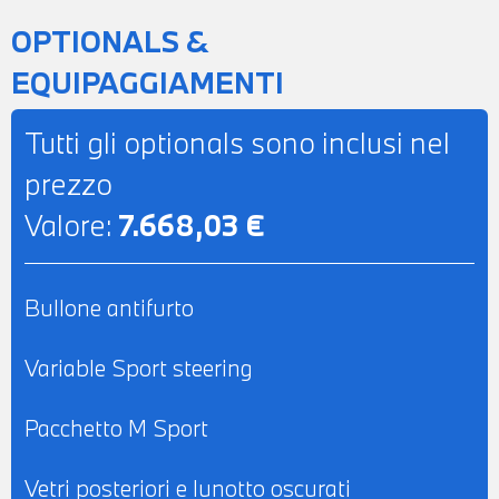
AUTOMATICO BIZONA - BRACCIOLO
OPTIONALS &
CENTRALE ANTERIORE - RETROVISORE
EQUIPAGGIAMENTI
INTERNO AUTOANABBAGLIANTE -
SEDILI ANTERIORI RISCALDABILI -
Tutti gli optionals sono inclusi nel
POSSIBILITA' DI PROVA - POSSIBILITA' DI
prezzo
PERMUTA - POSSIBILITA' DI LEASING O
Valore:
7.668,03 €
FINANZIAMENTO ANCHE PER L'INTERO
IMPORTO
Bullone antifurto
Variable Sport steering
Pacchetto M Sport
Vetri posteriori e lunotto oscurati