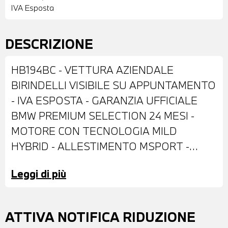
IVA Esposta
DESCRIZIONE
HB194BC - VETTURA AZIENDALE
BIRINDELLI VISIBILE SU APPUNTAMENTO
- IVA ESPOSTA - GARANZIA UFFICIALE
BMW PREMIUM SELECTION 24 MESI -
MOTORE CON TECNOLOGIA MILD
HYBRID - ALLESTIMENTO MSPORT -
DOTATA DI: VERNICE METALLIZZATA
Leggi di più
BLACK SAPPHIRE - ANTIFURTO CON
TELECOMANDO - CERCHI IN LEGA DA 18"
- FARI LED - RETROVISORI ESTERNI
ATTIVA NOTIFICA RIDUZIONE
RIPIEGABILI ELETTRICAMENTE E