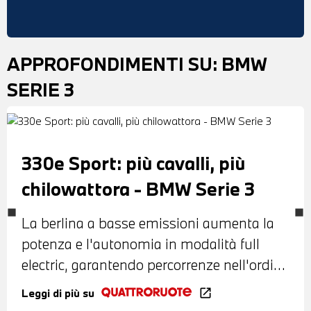
APPROFONDIMENTI SU:
BMW
SERIE 3
330e Sport: più cavalli, più
chilowattora - BMW Serie 3
La berlina a basse emissioni aumenta la
potenza e l'autonomia in modalità full
electric, garantendo percorrenze nell'ordine
dei 41,6 km/litro
Leggi di più su
open_in_new