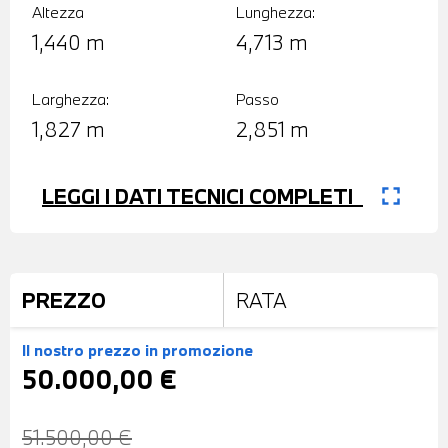
Altezza
Lunghezza:
1,440 m
4,713 m
Larghezza:
Passo
1,827 m
2,851 m
fullscreen
LEGGI I DATI TECNICI COMPLETI
PREZZO
RATA
Il nostro prezzo
in promozione
50.000,00 €
51.500,00 €