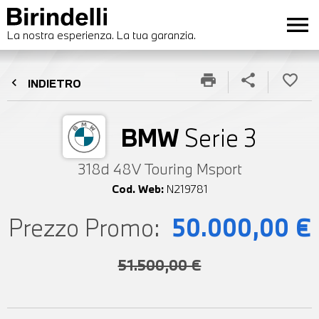
menu
La nostra esperienza. La tua garanzia.
print
share
favorite_border
chevron_left
INDIETRO
BMW
Serie 3
318d 48V Touring Msport
Cod. Web:
N219781
Prezzo Promo:
50.000,00 €
51.500,00 €