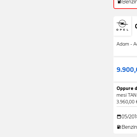
Benzi
local_gas_station
Usato
Adam - A
9.900
Oppure d
mesi TAN
3.960,00 
05/201
date_range
Benzin
local_gas_station