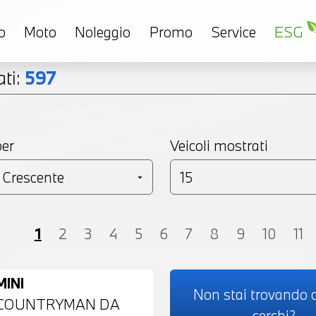
o
Moto
Noleggio
Promo
Service
ESG
ti:
597
per
Veicoli mostrati
Coupé
Monovolume
Station Wagon
SU
1
2
3
4
5
6
7
8
9
10
11
MINI
Non stai trovando c
COUNTRYMAN DA
cerchi?