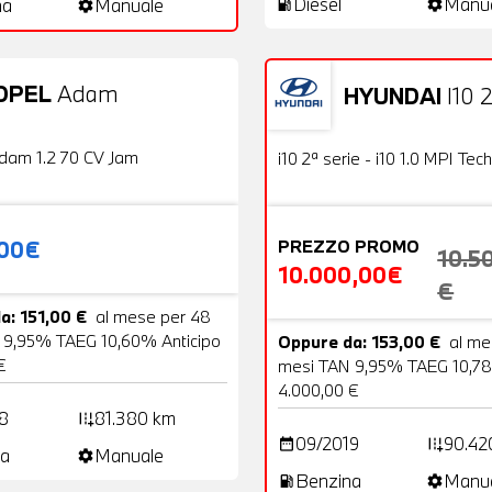
Diesel
Manu
na
Manuale
local_gas_station
settings
settings
OPEL
Adam
HYUNDAI
I10 2
20 Foto
Usato
OFFERTA
dam 1.2 70 CV Jam
i10 2ª serie - i10 1.0 MPI Tech
,00€
PREZZO PROMO
10.5
10.000,00€
€
a: 151,00 €
al mese per 48
 9,95% TAEG 10,60% Anticipo
Oppure da: 153,00 €
al me
€
mesi TAN 9,95% TAEG 10,78
4.000,00 €
8
81.380 km
add_road
09/2019
90.42
date_range
add_road
a
Manuale
settings
Benzina
Manu
local_gas_station
settings