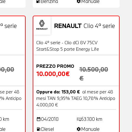
ale
Benzina
Manuale
local_gas_station
settings
ª serie
RENAULT
Clio 4ª serie
18 Foto
Usato
20 Foto
OFFERTA
Clio 4ª serie - Clio dCi 8V 75CV
Start&Stop 5 porte Energy Life
PREZZO PROMO
00,00
10.500,00
10.000,00€
€
se per 48
Oppure da: 153,00 €
al mese per 48
% Anticipo
mesi TAN 9,95% TAEG 10,78% Anticipo
4.000,00 €
0 km
04/2018
63.180 km
date_range
add_road
ale
Diesel
Manuale
local_gas_station
settings