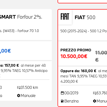
SMART
Forfour 2ªs.
FIAT
500
19 Foto
Usato
OFFERTA
s. (W453) - forfour 70 1.0
500 (2015-2024) - 500 1.2 P
0,00€
PREZZO PROMO
11.0
10.500,00€
€
a: 157,00 €
al mese per 48
 9,95% TAEG 10,57% Anticipo
Oppure da: 160,00 €
al m
€
mesi TAN 9,95% TAEG 10,55
4.200,00 €
8
81.500 km
add_road
08/2019
63.76
date_range
add_road
a
Manuale
settings
Benzina
Manu
local_gas_station
settings