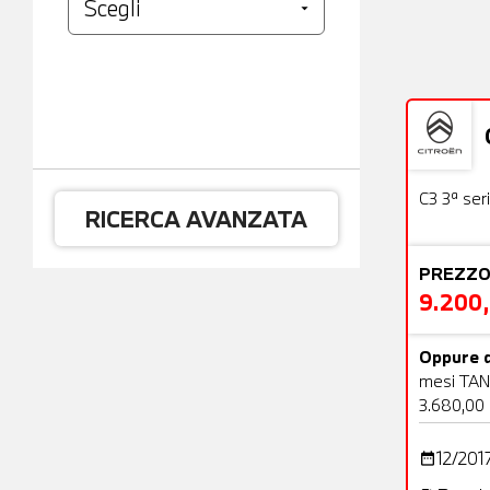
Usato
C3 3ª ser
RICERCA AVANZATA
PREZZO
9.200
Oppure d
mesi TAN
3.680,00
12/201
date_range