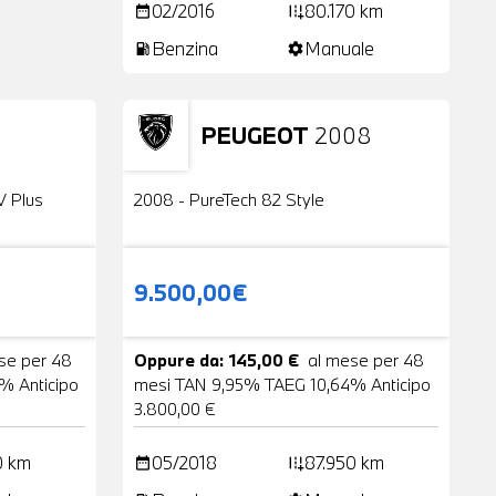
02/2016
80.170 km
date_range
add_road
Benzina
Manuale
local_gas_station
settings
PEUGEOT
2008
24 Foto
Usato
2 Foto
V Plus
2008 - PureTech 82 Style
9.500,00€
se per 48
Oppure da: 145,00 €
al mese per 48
% Anticipo
mesi TAN 9,95% TAEG 10,64% Anticipo
3.800,00 €
0 km
05/2018
87.950 km
date_range
add_road