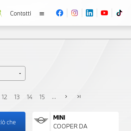
Contatti
menu
V
...
12
13
14
15
chevron_right
last_page
MINI
iò che
COOPER DA