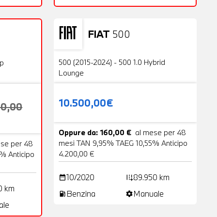
FIAT
500
Usato
23 Foto
20 Foto
500 (2015-2024) - 500 1.0 Hybrid
op
Lounge
10.500,00€
00,00
Oppure da: 160,00 €
al mese per 48
mesi TAN 9,95% TAEG 10,55% Anticipo
ese per 48
4.200,00 €
% Anticipo
10/2020
89.950 km
date_range
add_road
0 km
Benzina
Manuale
local_gas_station
settings
ale