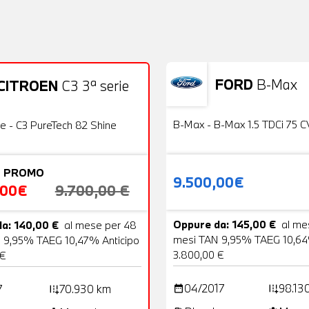
FORD
B-Max
CITROEN
C3 3ª serie
Usato
22 Foto
OFFERTA
B-Max - B-Max 1.5 TDCi 75 C
ie - C3 PureTech 82 Shine
 PROMO
9.500,00€
,00€
9.700,00 €
Oppure da: 145,00 €
al me
a: 140,00 €
al mese per 48
mesi TAN 9,95% TAEG 10,64
 9,95% TAEG 10,47% Anticipo
3.800,00 €
 €
04/2017
98.13
7
70.930 km
date_range
add_road
add_road