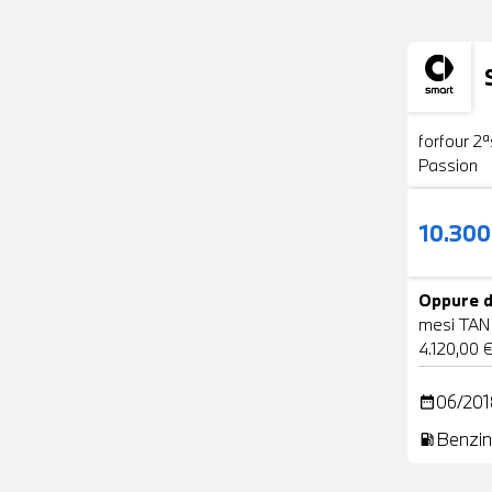
Usato
forfour 2ª
Passion
10.30
Oppure d
mesi TAN
4.120,00 
06/201
date_range
Benzin
local_gas_station