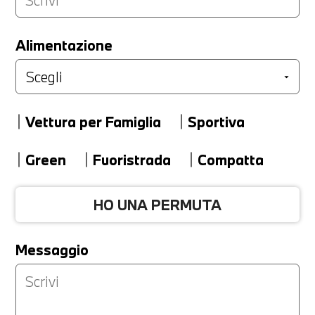
LA TUA PERMUTA
Alimentazione
Marca
Vettura per Famiglia
Sportiva
Modello
Green
Fuoristrada
Compatta
HO UNA PERMUTA
Versione
Messaggio
Km