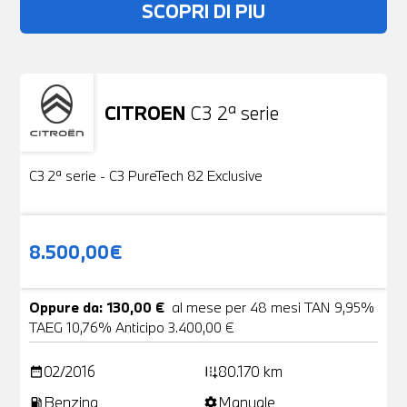
SCOPRI DI PIU
CITROEN
C3 2ª serie
Usato
19 Foto
C3 2ª serie - C3 PureTech 82 Exclusive
8.500,00€
Oppure da: 130,00 €
al mese per 48 mesi TAN 9,95%
TAEG 10,76% Anticipo 3.400,00 €
02/2016
80.170 km
date_range
add_road
Benzina
Manuale
local_gas_station
settings