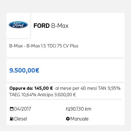
FORD
B-Max
Usato
24 Foto
B-Max - B-Max 1.5 TDCi 75 CV Plus
9.500,00€
Oppure da: 145,00 €
al mese per 48 mesi TAN 9,95%
TAEG 10,64% Anticipo 3.800,00 €
04/2017
98.130 km
date_range
add_road
Diesel
Manuale
local_gas_station
settings