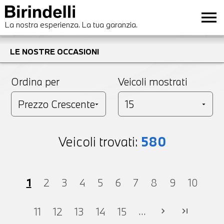
menu
La nostra esperienza. La tua garanzia.
LE NOSTRE OCCASIONI
Ordina per
Veicoli mostrati
Veicoli trovati:
580
1
2
3
4
5
6
7
8
9
10
...
11
12
13
14
15
chevron_right
last_page