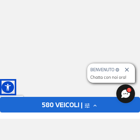
BENVENUTO 😊
Chatta con noi ora!
1
580
VEICOLI |
tune
expand_less
AUTO
MOTO
close