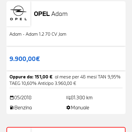
OPEL
Adam
Usato
20 Foto
Adam - Adam 1.2 70 CV Jam
9.900,00€
Oppure da: 151,00 €
al mese per 48 mesi TAN 9,95%
TAEG 10,60% Anticipo 3.960,00 €
05/2018
81.380 km
date_range
add_road
Benzina
Manuale
local_gas_station
settings