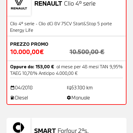
RENAULT
Clio 4ª serie
Usato
20 Foto
OFFERTA
Clio 4ª serie - Clio dCi 8V 75CV Start&Stop 5 porte
Energy Life
PREZZO PROMO
10.000,00€
10.500,00 €
Oppure da: 153,00 €
al mese per 48 mesi TAN 9,95%
TAEG 10,78% Anticipo 4.000,00 €
04/2018
63.180 km
date_range
add_road
Diesel
Manuale
local_gas_station
settings
SMART
Forfour 2ªs.