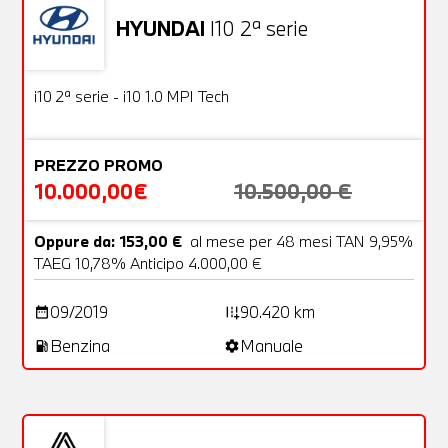
HYUNDAI
I10 2ª serie
Usato
18 Foto
OFFERTA
i10 2ª serie - i10 1.0 MPI Tech
PREZZO PROMO
10.000,00€
10.500,00 €
Oppure da: 153,00 €
al mese per 48 mesi TAN 9,95%
TAEG 10,78% Anticipo 4.000,00 €
09/2019
90.420 km
date_range
add_road
Benzina
Manuale
local_gas_station
settings