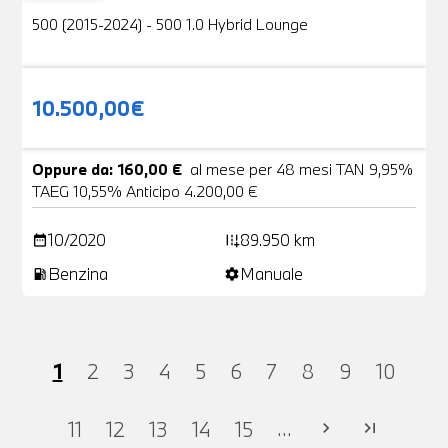
500 (2015-2024) - 500 1.0 Hybrid Lounge
10.500,00€
Oppure da: 160,00 €
al mese per 48 mesi TAN 9,95%
TAEG 10,55% Anticipo 4.200,00 €
10/2020
89.950 km
date_range
add_road
Benzina
Manuale
local_gas_station
settings
1
2
3
4
5
6
7
8
9
10
...
11
12
13
14
15
chevron_right
last_page