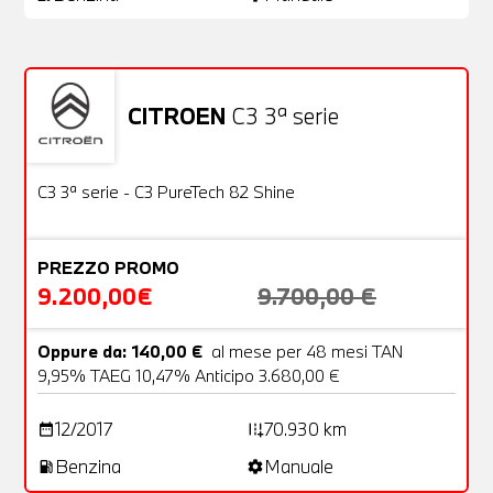
CITROEN
C3 3ª serie
Usato
22 Foto
OFFERTA
C3 3ª serie - C3 PureTech 82 Shine
PREZZO PROMO
9.200,00€
9.700,00 €
Oppure da: 140,00 €
al mese per 48 mesi TAN
9,95% TAEG 10,47% Anticipo 3.680,00 €
12/2017
70.930 km
date_range
add_road
Benzina
Manuale
local_gas_station
settings