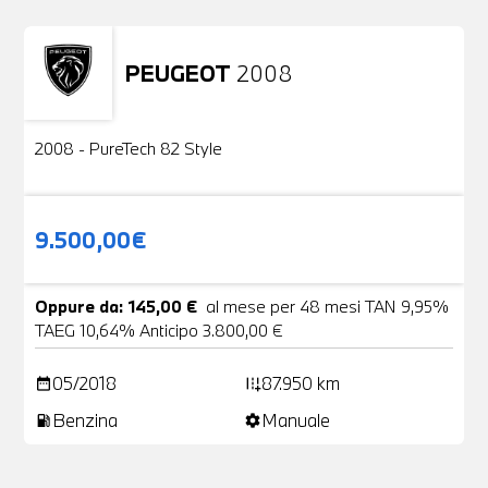
PEUGEOT
2008
Usato
2 Foto
2008 - PureTech 82 Style
9.500,00€
Oppure da: 145,00 €
al mese per 48 mesi TAN 9,95%
TAEG 10,64% Anticipo 3.800,00 €
05/2018
87.950 km
date_range
add_road
Benzina
Manuale
local_gas_station
settings