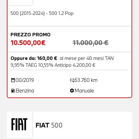
OFFERTA
500 (2015-2024) - 500 1.2 Pop
PREZZO PROMO
10.500,00€
11.000,00 €
Oppure da: 160,00 €
al mese per 48 mesi TAN
9,95% TAEG 10,55% Anticipo 4.200,00 €
08/2019
63.760 km
date_range
add_road
Benzina
Manuale
local_gas_station
settings
FIAT
500
Usato
23 Foto