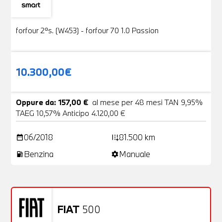
Usato
19 Foto
forfour 2ªs. (W453) - forfour 70 1.0 Passion
10.300,00€
Oppure da: 157,00 €
al mese per 48 mesi TAN 9,95%
TAEG 10,57% Anticipo 4.120,00 €
06/2018
81.500 km
date_range
add_road
Benzina
Manuale
local_gas_station
settings
FIAT
500
Usato
20 Foto