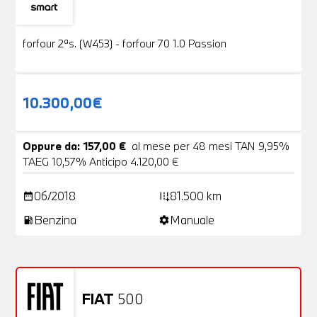
Usato
19 Foto
forfour 2ªs. (W453) - forfour 70 1.0 Passion
10.300,00€
Oppure da: 157,00 €
al mese per 48 mesi TAN 9,95%
TAEG 10,57% Anticipo 4.120,00 €
06/2018
81.500 km
date_range
add_road
Benzina
Manuale
local_gas_station
settings
FIAT
500
Usato
20 Foto