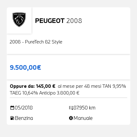
PEUGEOT
2008
Usato
2 Foto
2008 - PureTech 82 Style
9.500,00€
Oppure da: 145,00 €
al mese per 48 mesi TAN 9,95%
TAEG 10,64% Anticipo 3.800,00 €
05/2018
87.950 km
date_range
add_road
Benzina
Manuale
local_gas_station
settings