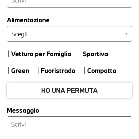
LA TUA PERMUTA
Alimentazione
Marca
Vettura per Famiglia
Sportiva
Modello
Green
Fuoristrada
Compatta
HO UNA PERMUTA
Versione
Messaggio
Km