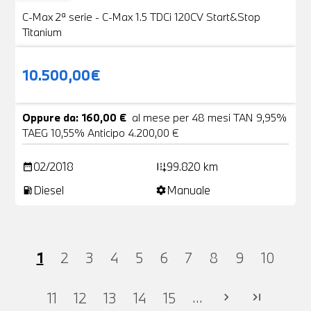
C-Max 2ª serie - C-Max 1.5 TDCi 120CV Start&Stop
Titanium
10.500,00€
Oppure da: 160,00 €
al mese per 48 mesi TAN 9,95%
TAEG 10,55% Anticipo 4.200,00 €
02/2018
99.820 km
date_range
add_road
Diesel
Manuale
local_gas_station
settings
1
2
3
4
5
6
7
8
9
10
...
11
12
13
14
15
chevron_right
last_page