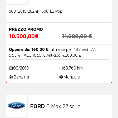
OFFERTA
500 (2015-2024) - 500 1.2 Pop
PREZZO PROMO
10.500,00€
11.000,00 €
Oppure da: 160,00 €
al mese per 48 mesi TAN
9,95% TAEG 10,55% Anticipo 4.200,00 €
08/2019
63.760 km
date_range
add_road
Benzina
Manuale
local_gas_station
settings
FORD
C-Max 2ª serie
Usato
25 Foto