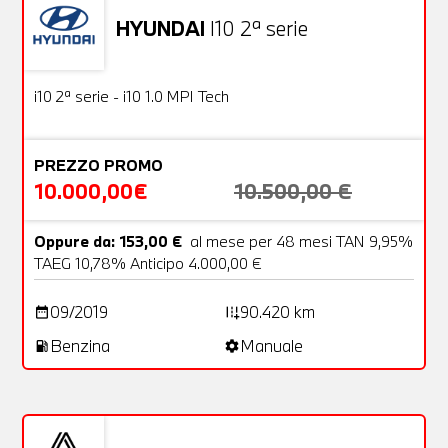
HYUNDAI
I10 2ª serie
Usato
18 Foto
OFFERTA
i10 2ª serie - i10 1.0 MPI Tech
PREZZO PROMO
10.000,00€
10.500,00 €
Oppure da: 153,00 €
al mese per 48 mesi TAN 9,95%
TAEG 10,78% Anticipo 4.000,00 €
09/2019
90.420 km
date_range
add_road
Benzina
Manuale
local_gas_station
settings