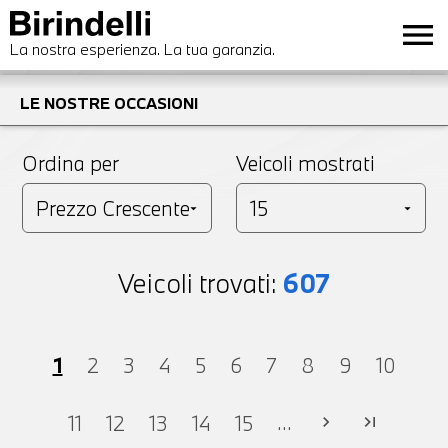
menu
La nostra esperienza. La tua garanzia.
LE NOSTRE OCCASIONI
Ordina per
Veicoli mostrati
Veicoli trovati:
607
1
2
3
4
5
6
7
8
9
10
...
11
12
13
14
15
chevron_right
last_page