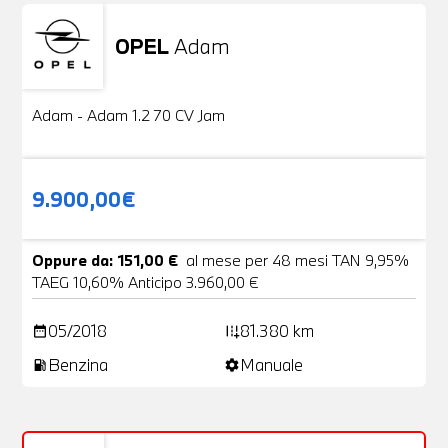
OPEL
Adam
Usato
20 Foto
Adam - Adam 1.2 70 CV Jam
9.900,00€
Oppure da: 151,00 €
al mese per 48 mesi TAN 9,95%
TAEG 10,60% Anticipo 3.960,00 €
05/2018
81.380 km
date_range
add_road
Benzina
Manuale
local_gas_station
settings