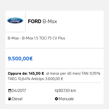
FORD
B-Max
Usato
24 Foto
B-Max - B-Max 1.5 TDCi 75 CV Plus
9.500,00€
Oppure da: 145,00 €
al mese per 48 mesi TAN 9,95%
TAEG 10,64% Anticipo 3.800,00 €
04/2017
98.130 km
date_range
add_road
Diesel
Manuale
local_gas_station
settings