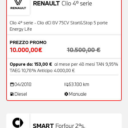
RENAULT
Clio 4ª serie
Usato
20 Foto
OFFERTA
Clio 4ª serie - Clio dCi 8V 75CV Start&Stop 5 porte
Energy Life
PREZZO PROMO
10.000,00€
10.500,00 €
Oppure da: 153,00 €
al mese per 48 mesi TAN 9,95%
TAEG 10,78% Anticipo 4.000,00 €
04/2018
63.180 km
date_range
add_road
Diesel
Manuale
local_gas_station
settings
SMART
Forfour 2ªs.