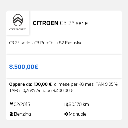
CITROEN
C3 2ª serie
Usato
19 Foto
C3 2ª serie - C3 PureTech 82 Exclusive
8.500,00€
Oppure da: 130,00 €
al mese per 48 mesi TAN 9,95%
TAEG 10,76% Anticipo 3.400,00 €
02/2016
80.170 km
date_range
add_road
Benzina
Manuale
local_gas_station
settings
Non stai trovando ciò che cerchi?