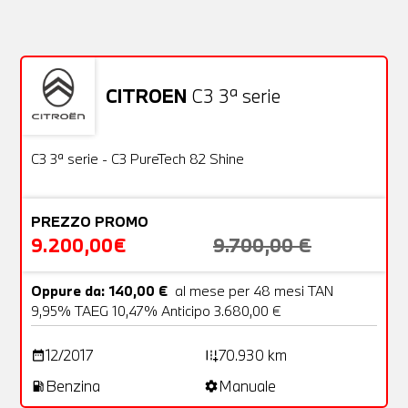
NESSUN PROBLEMA
Richiedici un auto liberamente
CITROEN
C3 3ª serie
Usato
22 Foto
OFFERTA
C3 3ª serie - C3 PureTech 82 Shine
PREZZO PROMO
9.200,00€
9.700,00 €
Oppure da: 140,00 €
al mese per 48 mesi TAN
9,95% TAEG 10,47% Anticipo 3.680,00 €
12/2017
70.930 km
date_range
add_road
Benzina
Manuale
local_gas_station
settings