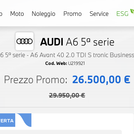
o
Moto
Noleggio
Promo
Service
ESG
AUDI
A6 5ª serie
6 5ª serie - A6 Avant 40 2.0 TDI S tronic Busines
Cod. Web:
U219921
Prezzo Promo:
26.500,00 €
29.950,00 €
FERTA