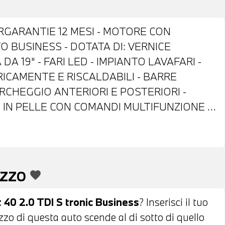
RGARANTIE 12 MESI - MOTORE CON
 BUSINESS - DOTATA DI: VERNICE
A 19" - FARI LED - IMPIANTO LAVAFARI -
RICAMENTE E RISCALDABILI - BARRE
RCHEGGIO ANTERIORI E POSTERIORI -
 IN PELLE CON COMANDI MULTIFUNZIONE -
CON LEVE AL VOLANTE - CONTROLLO
 - BLUETOOTH - USB - CLIMATIZZATORE
ALE ANTERIORE - POSSIBILITA' DI PROVA -
 DI FINANZIAMENTO ANCHE PER L'INTERO
EZZO
favorite
 40 2.0 TDI S tronic Business
? Inserisci il tuo
ezzo di questa auto scende al di sotto di quello