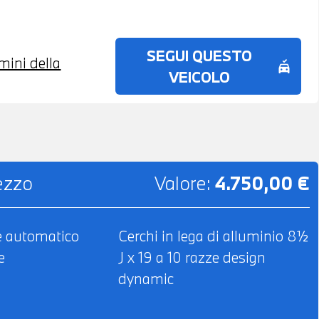
SEGUI QUESTO
rmini della
no_crash
VEICOLO
rezzo
Valore:
4.750,00 €
e automatico
Cerchi in lega di alluminio 8½
e
J x 19 a 10 razze design
dynamic