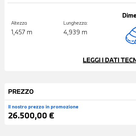
Dime
Altezza
Lunghezza:
1,457 m
4,939 m
LEGGI I DATI TE
PREZZO
Il nostro prezzo
in promozione
26.500,00 €