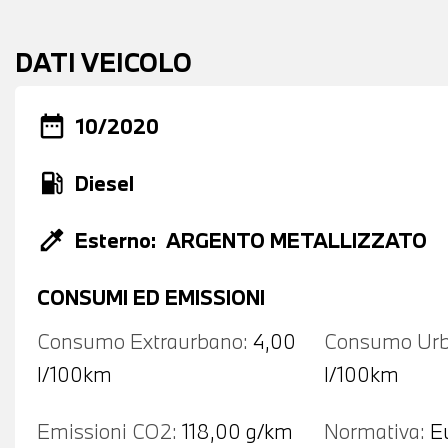
DATI VEICOLO
date_range
10/2020
local_gas_station
Diesel
colorize
Esterno:
ARGENTO METALLIZZATO
CONSUMI ED EMISSIONI
Consumo Extraurbano:
4,00
Consumo Urb
l/100km
l/100km
Emissioni CO2:
118,00 g/km
Normativa:
E