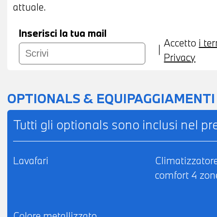
attuale.
Inserisci la tua mail
Accetto
i te
Privacy
OPTIONALS & EQUIPAGGIAMENTI
Tutti gli optionals sono inclusi nel p
Lavafari
Climatizzator
comfort 4 zon
Colore metallizzato