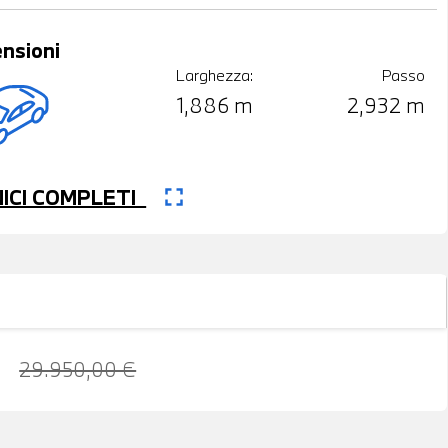
nsioni
Larghezza:
Passo
1,886 m
2,932 m
fullscreen
CNICI COMPLETI
29.950,00 €