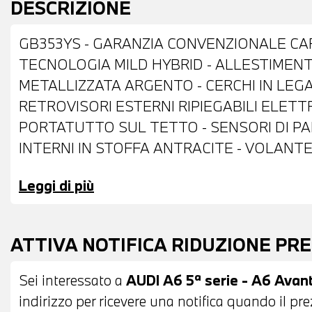
DESCRIZIONE
GB353YS - GARANZIA CONVENZIONALE CA
TECNOLOGIA MILD HYBRID - ALLESTIMENTO
METALLIZZATA ARGENTO - CERCHI IN LEGA D
RETROVISORI ESTERNI RIPIEGABILI ELETT
PORTATUTTO SUL TETTO - SENSORI DI PA
INTERNI IN STOFFA ANTRACITE - VOLANTE
CRUISE CONTROL - CAMBIO AUTOMATICO 
Leggi di più
ELETRONICO DELLA CORSIA - NAVIGATORE
AUTOMATICO A 4 ZONE - BRACCIOLO CENTR
POSSIBILITA' DI PERMUTA - POSSIBILITA'
ATTIVA NOTIFICA RIDUZIONE PR
IMPORTO
Sei interessato a
AUDI A6 5ª serie - A6 Avant
indirizzo per ricevere una notifica quando il pr