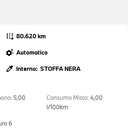
add_road
80.620 km
settings_suggest
Automatico
colorize
Interno:
STOFFA NERA
ano:
5,00
Consumo Misto:
4,00
l/100km
uro 6