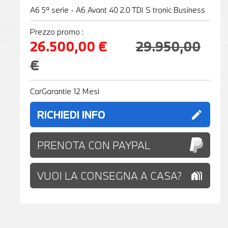
A6 5ª serie - A6 Avant 40 2.0 TDI S tronic Business
Prezzo promo :
26.500,00 €
29.950,00
€
CarGarantie 12 Mesi
RICHIEDI INFO
edit
PRENOTA CON PAYPAL
VUOI LA CONSEGNA A CASA?
holiday_village