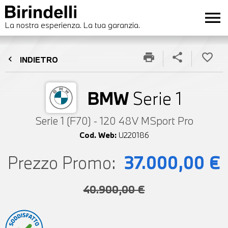
menu
La nostra esperienza. La tua garanzia.
print
share
favorite_border
chevron_left
INDIETRO
BMW
Serie 1
Serie 1 (F70) - 120 48V MSport Pro
Cod. Web:
U220186
Prezzo Promo:
37.000,00 €
40.900,00 €