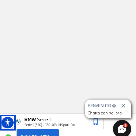
BENVENUTO 😊
Chatta con noi ora!
BMW
Serie 1
phone_iphone
arrow_upward
1
Serie 1 (F70) - 120 48V MSport Pro