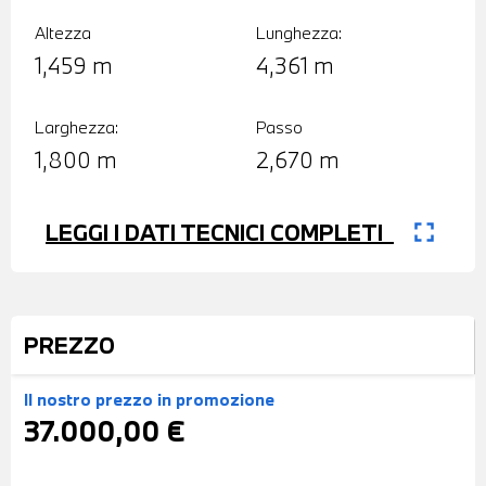
Altezza
Lunghezza:
1,459 m
4,361 m
Larghezza:
Passo
1,800 m
2,670 m
fullscreen
LEGGI I DATI TECNICI COMPLETI
PREZZO
Il nostro prezzo
in promozione
37.000,00 €