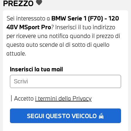
PREZZO
favorite
RETROVISORI ESTERNI RIPIEGABILI
ELETTRICAMENTE E ANTIABBAGLIANTI -
Sei interessato a
BMW Serie 1 (F70) - 120
SPOILER POSTERIORE M - SENSORI DI
48V MSport Pro
? Inserisci il tuo indirizzo
PARCHEGGIO ANTERIORI E POSTERIORI -
per ricevere una notifica quando il prezzo di
TELECAMERA POSTERIORE - COMFORT
questa auto scende al di sotto di quello
ACCESS SYSTEM - INTERNI IN
attuale.
ALCANTARA MISTO SENSATEC NERA -
VOLANTE SPORTIVO M IN PELLE CON
Inserisci la tua mail
COMANDI MULTIFUNZIONE - CRUISE
CONTROL - CAMBIO AUTOMATICO CON
LEVE AL VOLANTE - DRIVING ASSISTANT
Accetto
i termini della Privacy
- ACTIVE GUARD - NAVIGATORE -
BLUETOOTH - USB - RADIO DIGITALE
SEGUI QUESTO VEICOLO
no_crash
DAB - COMPATIBILITA' CON CONNECTED
DRIVE SERVICES - CLIMATIZZATORE