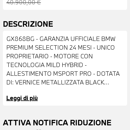
40.900,00 €
DESCRIZIONE
GX868BG - GARANZIA UFFICIALE BMW
PREMIUM SELECTION 24 MESI - UNICO
PROPRIETARIO - MOTORE CON
TECNOLOGIA MILD HYBRID -
ALLESTIMENTO MSPORT PRO - DOTATA
DI: VERNICE METALLIZZATA BLACK
SAPPHIRE - ANTIFURTO CON
Leggi di più
TELECOMANDO - CERCHI IN LEGA DA 18"
- IMPIANTO FRENANTE MSPORT CON
PINZE ROSSE - FARI LED ADATTIVI - FARI
ATTIVA NOTIFICA RIDUZIONE
BMW INDIVIDUAL SHADOW LINE -