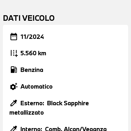
DATI VEICOLO
date_range
11/2024
add_road
5.560 km
local_gas_station
Benzina
settings_suggest
Automatico
colorize
Esterno:
Black Sapphire
metallizzato
colorize
Interno:
Comb. Alcan/Veganza