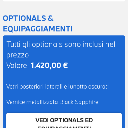
AUTOMATICO BIZONA - RETROVISORE
INTERNO AUTOANABBAGLIANTE -
OPTIONALS &
SEDILI ANTERIORI RISCALDABILI -
EQUIPAGGIAMENTI
CINTURE DI SICUREZZA M - POSSIBILITA'
DI PROVA - POSSIBILITA' DI PERMUTA -
Tutti gli optionals sono inclusi nel
POSSIBILITA' DI FINANZIAMENTO ANCHE
prezzo
PER L'INTERO IMPORTO
Valore:
1.420,00 €
Vetri posteriori laterali e lunotto oscurati
Vernice metallizzata Black Sapphire
VEDI OPTIONALS ED