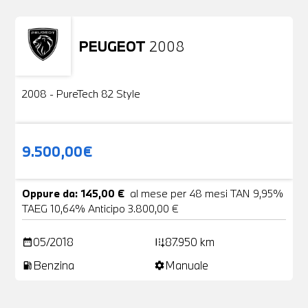
PEUGEOT
2008
Usato
2 Foto
2008 - PureTech 82 Style
9.500,00€
Oppure da: 145,00 €
al mese per 48 mesi TAN 9,95%
TAEG 10,64% Anticipo 3.800,00 €
05/2018
87.950 km
date_range
add_road
Benzina
Manuale
local_gas_station
settings