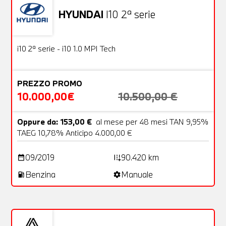
HYUNDAI
I10 2ª serie
Usato
18 Foto
OFFERTA
i10 2ª serie - i10 1.0 MPI Tech
PREZZO PROMO
10.000,00€
10.500,00 €
Oppure da: 153,00 €
al mese per 48 mesi TAN 9,95%
TAEG 10,78% Anticipo 4.000,00 €
09/2019
90.420 km
date_range
add_road
Benzina
Manuale
local_gas_station
settings