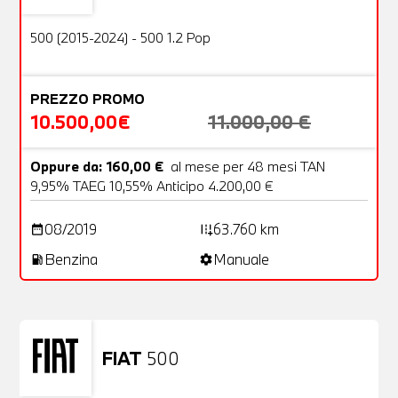
OFFERTA
500 (2015-2024) - 500 1.2 Pop
PREZZO PROMO
10.500,00€
11.000,00 €
Oppure da: 160,00 €
al mese per 48 mesi TAN
9,95% TAEG 10,55% Anticipo 4.200,00 €
08/2019
63.760 km
date_range
add_road
Benzina
Manuale
local_gas_station
settings
FIAT
500
Usato
23 Foto