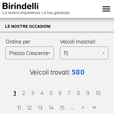
menu
La nostra esperienza. La tua garanzia.
LE NOSTRE OCCASIONI
Ordina per
Veicoli mostrati
Veicoli trovati:
580
1
2
3
4
5
6
7
8
9
10
...
11
12
13
14
15
chevron_right
last_page