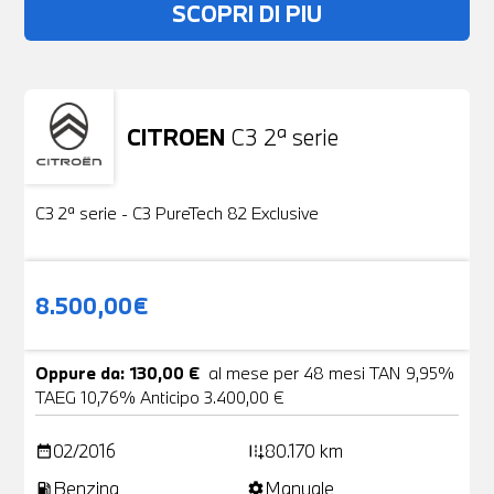
SCOPRI DI PIU
CITROEN
C3 2ª serie
Usato
19 Foto
C3 2ª serie - C3 PureTech 82 Exclusive
8.500,00€
Oppure da: 130,00 €
al mese per 48 mesi TAN 9,95%
TAEG 10,76% Anticipo 3.400,00 €
02/2016
80.170 km
date_range
add_road
Benzina
Manuale
local_gas_station
settings