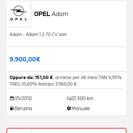
OPEL
Adam
Usato
20 Foto
Adam - Adam 1.2 70 CV Jam
9.900,00€
Oppure da: 151,00 €
al mese per 48 mesi TAN 9,95%
TAEG 10,60% Anticipo 3.960,00 €
05/2018
81.380 km
date_range
add_road
Benzina
Manuale
local_gas_station
settings