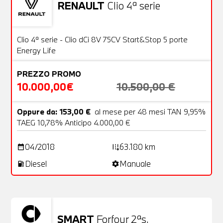
RENAULT
Clio 4ª serie
Usato
20 Foto
OFFERTA
Clio 4ª serie - Clio dCi 8V 75CV Start&Stop 5 porte
Energy Life
PREZZO PROMO
10.000,00€
10.500,00 €
Oppure da: 153,00 €
al mese per 48 mesi TAN 9,95%
TAEG 10,78% Anticipo 4.000,00 €
04/2018
63.180 km
date_range
add_road
Diesel
Manuale
local_gas_station
settings
SMART
Forfour 2ªs.