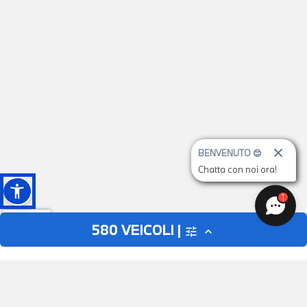
BENVENUTO 😊
Chatta con noi ora!
1
580
VEICOLI |
tune
expand_less
AUTO
MOTO
close