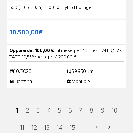
500 (2015-2024) - 500 1.0 Hybrid Lounge
10.500,00€
Oppure da: 160,00 €
al mese per 48 mesi TAN 9,95%
TAEG 10,55% Anticipo 4.200,00 €
10/2020
89.950 km
date_range
add_road
Benzina
Manuale
local_gas_station
settings
1
2
3
4
5
6
7
8
9
10
...
11
12
13
14
15
chevron_right
last_page