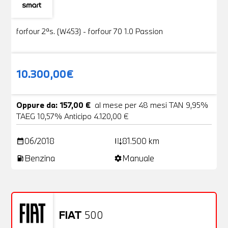
Usato
19 Foto
forfour 2ªs. (W453) - forfour 70 1.0 Passion
10.300,00€
Oppure da: 157,00 €
al mese per 48 mesi TAN 9,95%
TAEG 10,57% Anticipo 4.120,00 €
06/2018
81.500 km
date_range
add_road
Benzina
Manuale
local_gas_station
settings
FIAT
500
Usato
20 Foto