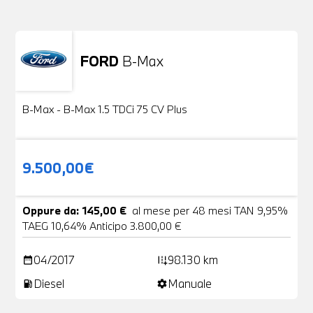
FORD
B-Max
Usato
24 Foto
B-Max - B-Max 1.5 TDCi 75 CV Plus
9.500,00€
Oppure da: 145,00 €
al mese per 48 mesi TAN 9,95%
TAEG 10,64% Anticipo 3.800,00 €
04/2017
98.130 km
date_range
add_road
Diesel
Manuale
local_gas_station
settings