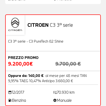
CITROEN
C3 3ª serie
Usato
22 Foto
OFFERTA
C3 3ª serie - C3 PureTech 82 Shine
PREZZO PROMO
9.200,00€
9.700,00 €
Oppure da: 140,00 €
al mese per 48 mesi TAN
9,95% TAEG 10,47% Anticipo 3.680,00 €
12/2017
70.930 km
date_range
add_road
Benzina
Manuale
local_gas_station
settings