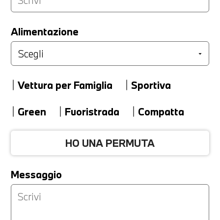
LA TUA PERMUTA
Alimentazione
Marca
Vettura per Famiglia
Sportiva
Modello
Green
Fuoristrada
Compatta
HO UNA PERMUTA
Versione
Messaggio
Km