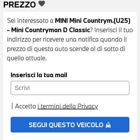
PREZZO
favorite
POSTERIORI - TELECAMERA
POSTERIORE - COMFORT ACCESS -
Sei interessato a
MINI Mini Countrym.(U25)
INTERNI IN PELLE MISTO STOFFA NERA E
- Mini Countryman D Classic
? Inserisci il tuo
BLU - VOLANTE SPORTIVO IN PELLE CON
indirizzo per ricevere una notifica quando il
COMANDI MULTIFUNZIONE - VOLANTE
prezzo di questa auto scende al di sotto di
RISCALDABILE - CRUISE CONTROL -
quello attuale.
CAMBIO AUTOMATICO - DRIVING
ASSISTANT - ACTIVE GUARD -
Inserisci la tua mail
NAVIGATORE - BLUETOOTH - USB -
RADIO DIGITALE DAB - HEAD UP DISPLAY
- COMPATIBILITA' CON CONNECTED
Accetto
i termini della Privacy
DRIVE SERVICES - TELESERVICES -
CHIAMATA DI EMERGENZA -
SEGUI QUESTO VEICOLO
no_crash
CLIMATIZZATORE AUTOMATICO BIZONA -
RETROVISORE INTERNO