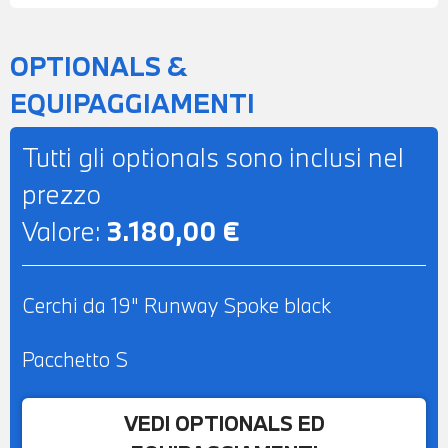
AUTOANABBAGLIANTE - SEDILI
ANTERIORI RISCALDABILI - POSSIBILITA'
OPTIONALS &
DI PROVA - POSSIBILITA' DI PERMUTA -
EQUIPAGGIAMENTI
POSSIBILITA' DI LEASING O
FINANZIAMENTO ANCHE PER L'INTERO
Tutti gli optionals sono inclusi nel
IMPORTO
prezzo
Valore:
3.180,00 €
Cerchi da 19" Runway Spoke black
Pacchetto S
VEDI OPTIONALS ED