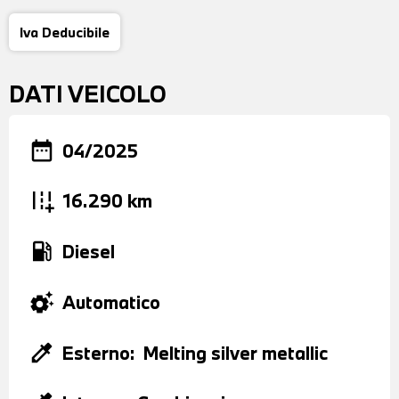
Iva Deducibile
DATI VEICOLO
date_range
04/2025
add_road
16.290 km
local_gas_station
Diesel
settings_suggest
Automatico
colorize
Esterno:
Melting silver metallic