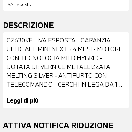
IVA Esposta
DESCRIZIONE
GZ630KF - IVA ESPOSTA - GARANZIA
UFFICIALE MINI NEXT 24 MESI - MOTORE
CON TECNOLOGIA MILD HYBRID -
DOTATA DI: VERNICE METALLIZZATA
MELTING SILVER - ANTIFURTO CON
TELECOMANDO - CERCHI IN LEGA DA 19"
- FARI LED CON FUNZIONE CORNERING -
Leggi di più
RETROVISORI ESTERNI RIPIEGABILI
ELETTRICAMENTE E ANTIABBAGLIANTI -
BARRE PORTATUTTO SUL TETTO -
ATTIVA NOTIFICA RIDUZIONE
SENSORI DI PARCHEGGIO ANTERIORI E