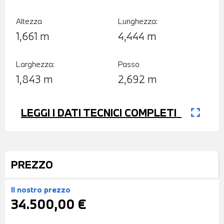
Altezza
Lunghezza:
1,661 m
4,444 m
Larghezza:
Passo
1,843 m
2,692 m
fullscreen
LEGGI I DATI TECNICI COMPLETI
PREZZO
Il nostro prezzo
34.500,00 €