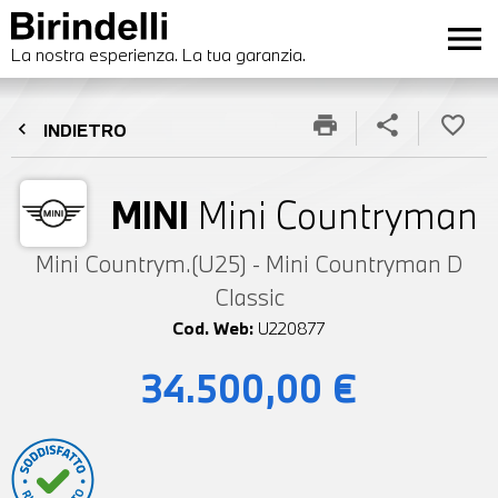
menu
La nostra esperienza. La tua garanzia.
print
share
favorite_border
chevron_left
INDIETRO
MINI
Mini Countryman
Mini Countrym.(U25) - Mini Countryman D
Classic
Cod. Web:
U220877
34.500,00 €