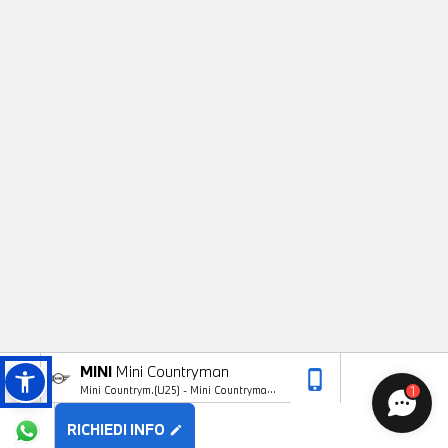
BENVENUTO 😊
Chatta con noi ora!
MINI
Mini Countryman
phone_iphone
arrow_upward
1
Mini Countrym.(U25) - Mini Countryman
D Classic
RICHIEDI INFO
edit