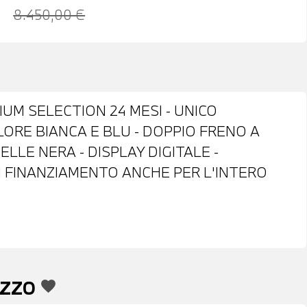
8.450,00 €
IUM SELECTION 24 MESI - UNICO
OLORE BIANCA E BLU - DOPPIO FRENO A
ELLE NERA - DISPLAY DIGITALE -
 DI FINANZIAMENTO ANCHE PER L'INTERO
EZZO
favorite