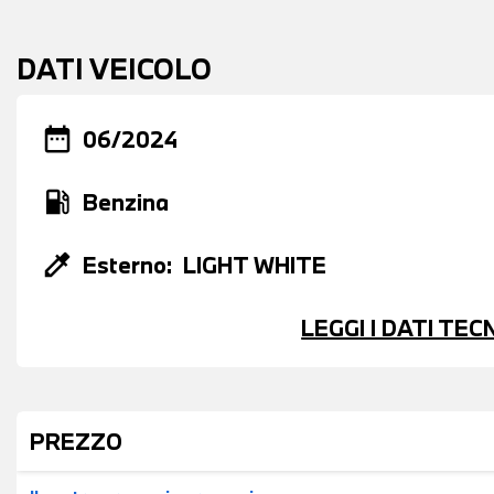
DATI VEICOLO
date_range
06/2024
local_gas_station
Benzina
colorize
Esterno:
LIGHT WHITE
LEGGI I DATI TE
PREZZO