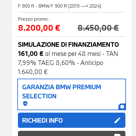
F 900 R - BMW F 900 R (2019 —> 2024)
Prezzo promo :
8.200,00 €
8.450,00 €
SIMULAZIONE DI FINANZIAMENTO
161,00
€
al mese per
48
mesi - TAN
7,99% TAEG
8,60
% - Anticipo
1.640,00
€
GARANZIA BMW PREMIUM
SELECTION
gpp_good
info
RICHIEDI INFO
edit