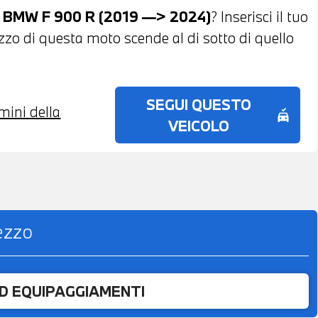
BMW F 900 R (2019 —> 2024)
? Inserisci il tuo
ezzo di questa moto scende al di sotto di quello
SEGUI QUESTO
rmini della
no_crash
VEICOLO
rezzo
ED EQUIPAGGIAMENTI