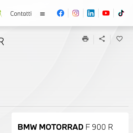
Contatti
menu
R
print
share
favorite_border
BMW MOTORRAD
F 900 R