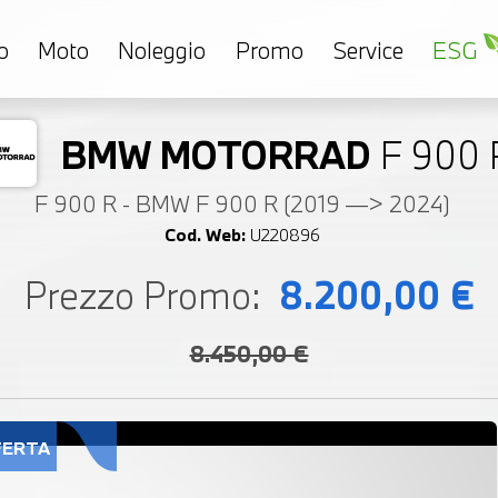
o
Moto
Noleggio
Promo
Service
ESG
BMW MOTORRAD
F 900 
F 900 R - BMW F 900 R (2019 —> 2024)
Cod. Web:
U220896
Prezzo Promo:
8.200,00 €
8.450,00 €
FERTA