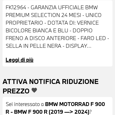
FK12964 - GARANZIA UFFICIALE BMW
PREMIUM SELECTION 24 MESI - UNICO
PROPRIETARIO - DOTATA DI: VERNICE
BICOLORE BIANCA E BLU - DOPPIO
FRENO A DISCO ANTERIORE - FARO LED -
SELLA IN PELLE NERA - DISPLAY
DIGITALE - POSSIBILITA' DI PERMUTA -
Leggi di più
POSSIBILITA' DI FINANZIAMENTO ANCHE
PER L'INTERO IMPORTO
ATTIVA NOTIFICA RIDUZIONE
PREZZO
favorite
Sei interessato a
BMW MOTORRAD F 900
R - BMW F 900 R (2019 —> 2024)
?