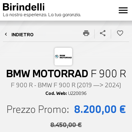
menu
La nostra esperienza. La tua garanzia.
print
share
favorite_border
chevron_left
INDIETRO
BMW MOTORRAD
F 900 R
F 900 R - BMW F 900 R (2019 —> 2024)
Cod. Web:
U220896
Prezzo Promo:
8.200,00 €
8.450,00 €