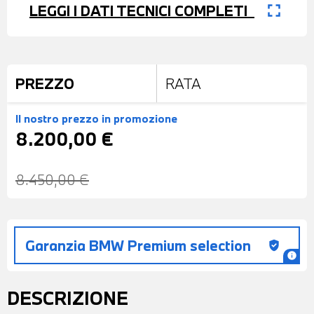
fullscreen
LEGGI I DATI TECNICI COMPLETI
PREZZO
RATA
Il nostro prezzo
in promozione
8.200,00 €
8.450,00 €
Garanzia BMW Premium selection
gpp_good
info
DESCRIZIONE