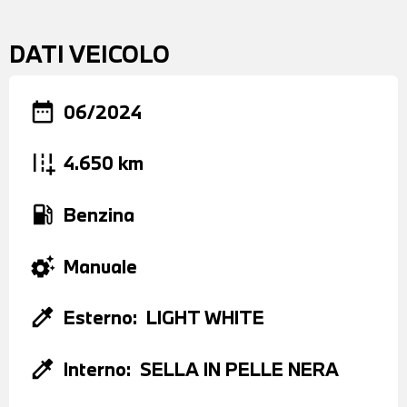
DATI VEICOLO
date_range
06/2024
add_road
4.650 km
local_gas_station
Benzina
settings_suggest
Manuale
colorize
Esterno:
LIGHT WHITE
colorize
Interno:
SELLA IN PELLE NERA