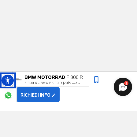
BMW MOTORRAD
F 900 R
phone_iphone
arrow_upward
1
F 900 R - BMW F 900 R (2019 —>
2024)
RICHIEDI INFO
edit