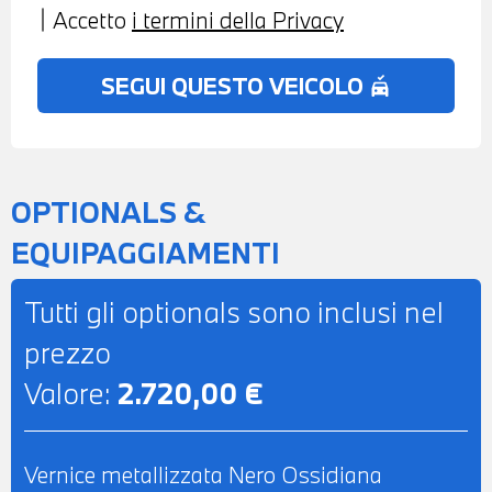
Accetto
i termini della Privacy
ANTERIORI RISCALDABILI - BRACCIOLO
ANTERIORE - PACCHETTO LUCI - USB -
SEGUI QUESTO VEICOLO
no_crash
BLUETOOTH - NAVIGATORE -
PREDISPOSIZIONE APPLE CARPLAY -
RADIO DIGITALE DAB - CHIAMATA DI
EMERGENZA INTELLIGENTE -
OPTIONALS &
POSSIBILITA' DI PROVA - POSSIBILITA' DI
EQUIPAGGIAMENTI
PERMUTA - POSSIBILITA' DI LEASING O
FINANZIAMENTO ANCHE PER L'INTERO
Tutti gli optionals sono inclusi nel
IMPORTO
prezzo
Valore:
2.720,00 €
Vernice metallizzata Nero Ossidiana