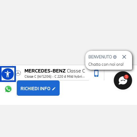
BENVENUTO 😊
Chatta con noi ora!
MERCEDES-BENZ
Classe C
phone_iphone
arrow_upward
1
Classe C (W/S206) - C 220 d Mild hybrid
S.W. 4Matic Premium
RICHIEDI INFO
edit