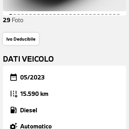
29
Foto
Iva Deducibile
DATI VEICOLO
date_range
05/2023
add_road
15.590 km
local_gas_station
Diesel
settings_suggest
Automatico