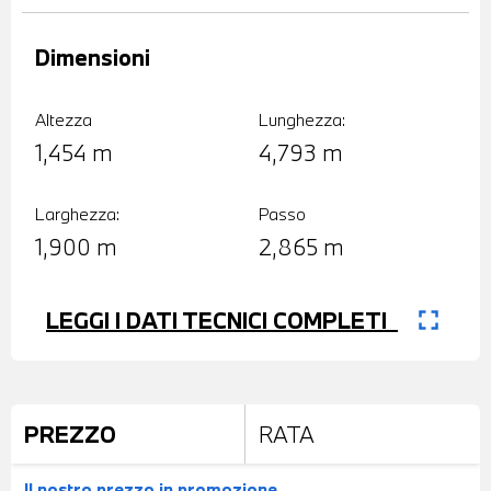
Dimensioni
Altezza
Lunghezza:
1,454 m
4,793 m
Larghezza:
Passo
1,900 m
2,865 m
fullscreen
LEGGI I DATI TECNICI COMPLETI
PREZZO
RATA
Il nostro prezzo
in promozione