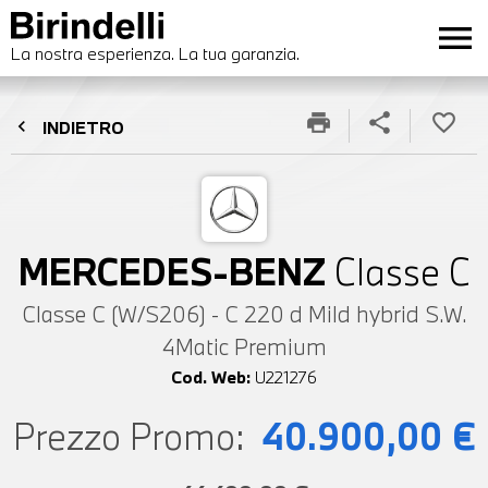
menu
La nostra esperienza. La tua garanzia.
print
share
favorite_border
chevron_left
INDIETRO
MERCEDES-BENZ
Classe C
Classe C (W/S206) - C 220 d Mild hybrid S.W.
4Matic Premium
Cod. Web:
U221276
Prezzo Promo:
40.900,00 €