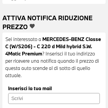
RIPIEGABILI E REGOLABILI
ELETTRONICAMENTE - VETRI E
ATTIVA NOTIFICA RIDUZIONE
LUNOTTO POSTERIORI OSCURATI -
PREZZO
favorite
SENSORI DI PARCHEGGIO ANTERIORI E
POSTERIORI CON TELECAMERA - FARI A
Sei interessato a
MERCEDES-BENZ Classe
LED - BARRE PORTATUTTO SUL TETTO -
C (W/S206) - C 220 d Mild hybrid S.W.
TETTUCCIO PAMORAMICO IN VETRO
4Matic Premium
? Inserisci il tuo indirizzo
APRIBILE ELETTRONICAMENTE -
per ricevere una notifica quando il prezzo di
INTERNI IN ALCANATARA MISTO PELLE
questa auto scende al di sotto di quello
NERA - VOLANTE SPORTIVO IN PELLE A
attuale.
TRE RAZZE CON COMANDI
MULTIFUNZIONE - CRUISE CONTROL -
Inserisci la tua mail
CAMBIO AUTOMATICO - PADDLE AL
VOLANTE - CLIMATIZZATORE
AUTOMATICO BIZONA - SEDILI