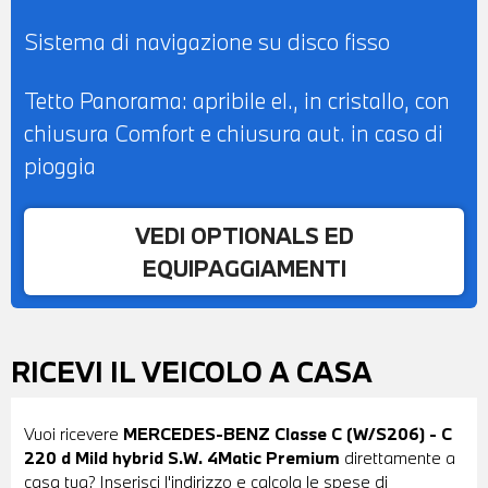
Sistema di navigazione su disco fisso
Tetto Panorama: apribile el., in cristallo, con
chiusura Comfort e chiusura aut. in caso di
pioggia
VEDI OPTIONALS ED
EQUIPAGGIAMENTI
RICEVI IL VEICOLO A CASA
Vuoi ricevere
MERCEDES-BENZ Classe C (W/S206) - C
220 d Mild hybrid S.W. 4Matic Premium
direttamente a
casa tua? Inserisci l'indirizzo e calcola le spese di