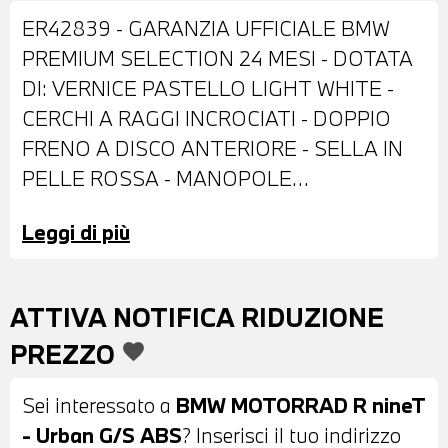
ER42839 - GARANZIA UFFICIALE BMW
PREMIUM SELECTION 24 MESI - DOTATA
DI: VERNICE PASTELLO LIGHT WHITE -
CERCHI A RAGGI INCROCIATI - DOPPIO
FRENO A DISCO ANTERIORE - SELLA IN
PELLE ROSSA - MANOPOLE
RISCALDABILI - POSSIBILITA' DI
Leggi di più
PERMUTA - POSSIBILITA' DI
FINANZIAMENTO ANCHE PER L'INTERO
IMPORTO
ATTIVA NOTIFICA RIDUZIONE
PREZZO
favorite
Sei interessato a
BMW MOTORRAD R nineT
- Urban G/S ABS
? Inserisci il tuo indirizzo