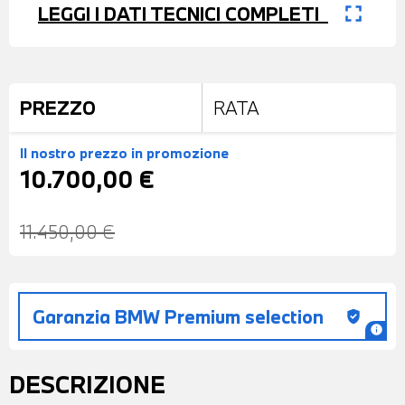
fullscreen
LEGGI I DATI TECNICI COMPLETI
PREZZO
RATA
Il nostro prezzo
in promozione
10.700,00 €
11.450,00 €
Garanzia BMW Premium selection
gpp_good
info
DESCRIZIONE