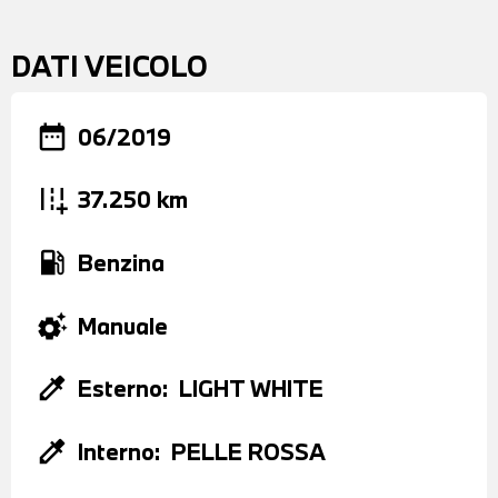
DATI VEICOLO
date_range
06/2019
add_road
37.250 km
local_gas_station
Benzina
settings_suggest
Manuale
colorize
Esterno:
LIGHT WHITE
colorize
Interno:
PELLE ROSSA