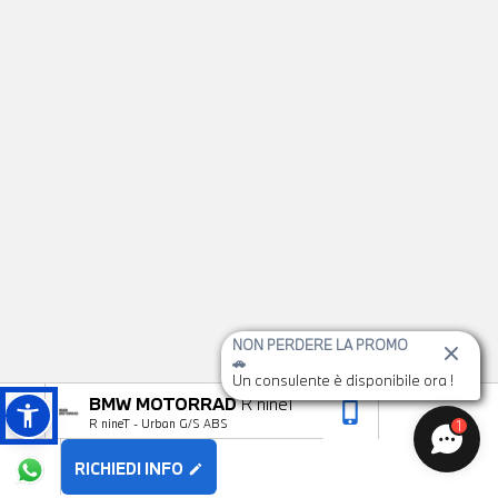
NON PERDERE LA PROMO
🚗
Un consulente è disponibile ora !
BMW MOTORRAD
R nineT
phone_iphone
arrow_upward
R nineT - Urban G/S ABS
1
RICHIEDI INFO
edit