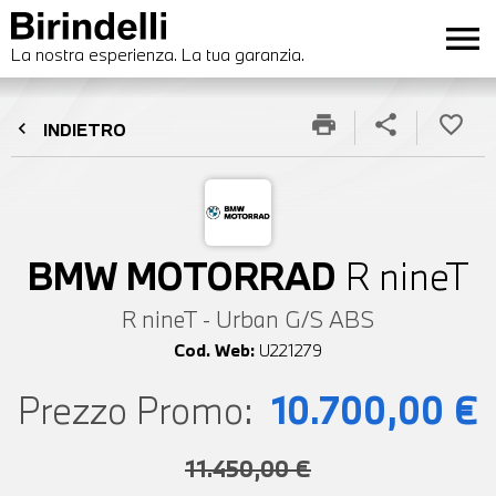
menu
La nostra esperienza. La tua garanzia.
print
share
favorite_border
chevron_left
INDIETRO
BMW MOTORRAD
R nineT
R nineT - Urban G/S ABS
Cod. Web:
U221279
Prezzo Promo:
10.700,00 €
11.450,00 €