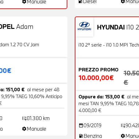
Diesel
Manu
na
Manuale
local_gas_station
settings
settings
OPEL
Adam
HYUNDAI
I10 2
20 Foto
Usato
OFFERTA
dam 1.2 70 CV Jam
i10 2ª serie - i10 1.0 MPI Tech
,00€
PREZZO PROMO
10.5
10.000,00€
€
a: 151,00 €
al mese per 48
 9,95% TAEG 10,60% Anticipo
Oppure da: 153,00 €
al me
€
mesi TAN 9,95% TAEG 10,78
4.000,00 €
8
81.380 km
add_road
09/2019
90.42
date_range
add_road
a
Manuale
settings
Benzina
Manu
local_gas_station
settings