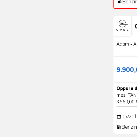
Benzi
local_gas_station
Usato
Adam - A
9.900
Oppure d
mesi TAN
3.960,00 
05/201
date_range
Benzin
local_gas_station