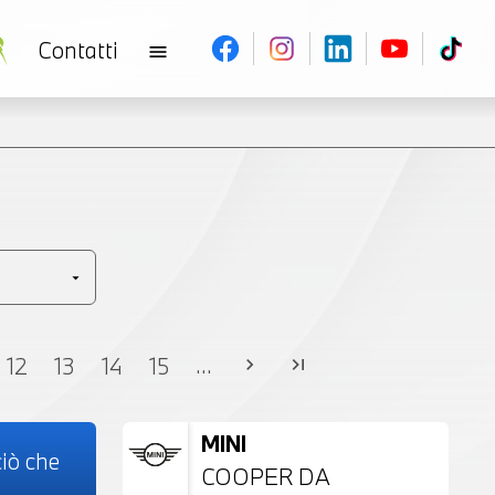
Contatti
menu
V
...
12
13
14
15
chevron_right
last_page
MINI
iò che
COOPER DA