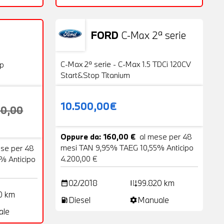
FORD
C-Max 2ª serie
Usato
20 Foto
VENDUTA
C-Max 2ª serie - C-Max 1.5 TDCi 120CV
op
Start&Stop Titanium
10.500,00€
00,00
Oppure da: 160,00 €
al mese per 48
mesi TAN 9,95% TAEG 10,55% Anticipo
ese per 48
4.200,00 €
% Anticipo
02/2018
99.820 km
date_range
add_road
0 km
Diesel
Manuale
local_gas_station
settings
ale