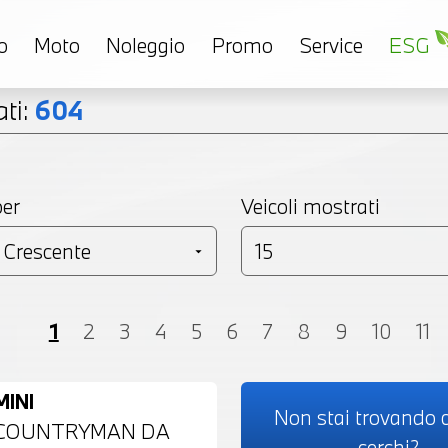
o
Moto
Noleggio
Promo
Service
ESG
ti:
604
per
Veicoli mostrati
Coupé
Monovolume
Station Wagon
SU
1
2
3
4
5
6
7
8
9
10
11
MINI
Non stai trovando c
COUNTRYMAN DA
cerchi?