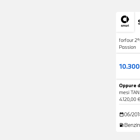
Usato
forfour 2ª
Passion
10.30
Oppure d
mesi TAN
4.120,00 
06/201
date_range
Benzin
local_gas_station