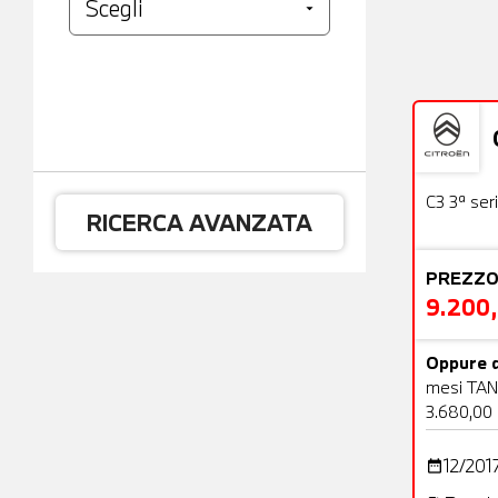
Usato
C3 3ª ser
RICERCA AVANZATA
PREZZO
9.200
Oppure d
mesi TAN
3.680,00
12/201
date_range