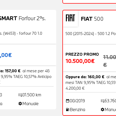
SMART
Forfour 2ªs.
FIAT
500
19 Foto
Usato
OFFERTA
s. (W453) - forfour 70 1.0
500 (2015-2024) - 500 1.2 P
0,00€
PREZZO PROMO
11.0
10.500,00€
€
a: 157,00 €
al mese per 48
 9,95% TAEG 10,57% Anticipo
Oppure da: 160,00 €
al m
€
mesi TAN 9,95% TAEG 10,55
4.200,00 €
8
81.500 km
add_road
08/2019
63.76
date_range
add_road
a
Manuale
settings
Benzina
Manu
local_gas_station
settings