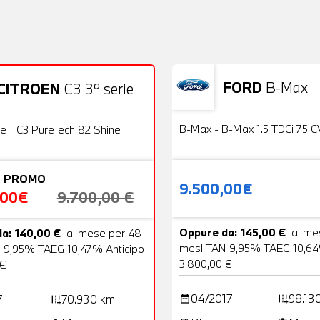
FORD
B-Max
CITROEN
C3 3ª serie
Usato
22 Foto
OFFERTA
B-Max - B-Max 1.5 TDCi 75 C
ie - C3 PureTech 82 Shine
 PROMO
9.500,00€
,00€
9.700,00 €
Oppure da: 145,00 €
al me
a: 140,00 €
al mese per 48
mesi TAN 9,95% TAEG 10,64
 9,95% TAEG 10,47% Anticipo
3.800,00 €
 €
04/2017
98.13
7
70.930 km
date_range
add_road
add_road