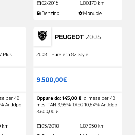
02/2016
80.170 km
date_range
add_road
Benzina
Manuale
local_gas_station
settings
PEUGEOT
2008
24 Foto
Usato
2 Foto
V Plus
2008 - PureTech 82 Style
9.500,00€
se per 48
Oppure da: 145,00 €
al mese per 48
% Anticipo
mesi TAN 9,95% TAEG 10,64% Anticipo
3.800,00 €
0 km
05/2018
87.950 km
date_range
add_road