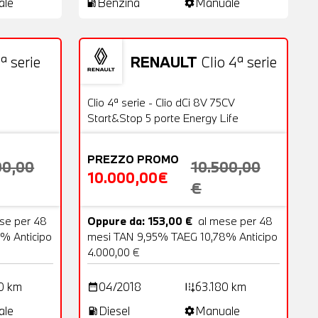
ale
Benzina
Manuale
local_gas_station
settings
ª serie
RENAULT
Clio 4ª serie
18 Foto
Usato
20 Foto
OFFERTA
Clio 4ª serie - Clio dCi 8V 75CV
Start&Stop 5 porte Energy Life
PREZZO PROMO
00,00
10.500,00
10.000,00€
€
se per 48
Oppure da: 153,00 €
al mese per 48
% Anticipo
mesi TAN 9,95% TAEG 10,78% Anticipo
4.000,00 €
0 km
04/2018
63.180 km
date_range
add_road
ale
Diesel
Manuale
local_gas_station
settings