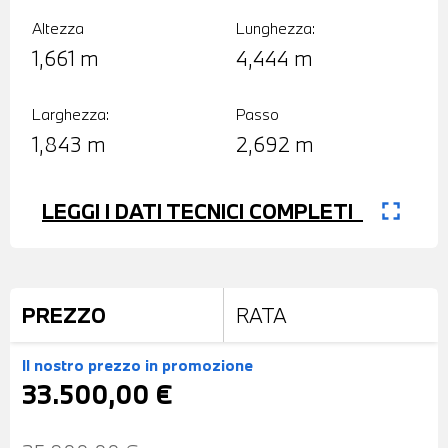
Altezza
Lunghezza:
1,661 m
4,444 m
Larghezza:
Passo
1,843 m
2,692 m
fullscreen
LEGGI I DATI TECNICI COMPLETI
PREZZO
RATA
Il nostro prezzo
in promozione
33.500,00 €