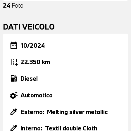
24
Foto
DATI VEICOLO
date_range
10/2024
add_road
22.350 km
local_gas_station
Diesel
settings_suggest
Automatico
colorize
Esterno:
Melting silver metallic
colorize
Interno:
Textil double Cloth