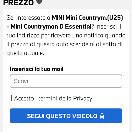
PREZZO
favorite
INTERNI IN STOFFA ANTRACITE -
VOLANTE SPORTIVO IN PELLE
Sei interessato a
MINI Mini Countrym.(U25)
MULTIFUNZIONE - CAMBIO AUTOMATICO
- Mini Countryman D Essential
? Inserisci il
- CRUISE CONTROL - ISOFIX - SEDILI
tuo indirizzo per ricevere una notifica quando
ANTERIORI RISCADABILI - MINI
il prezzo di questa auto scende al di sotto di
EXPERIENCE MODES - DRIVING
quello attuale.
ASSISTANT - ACTIVE GUARD - RADIO
DAB - TELESERVICES - CHIAMATA
Inserisci la tua mail
D'EMERGENZA INTELLIGENTE - RICARICA
WIRELESS PER IL CELLULARE - QUADRO
STRUMENTI OLED - POSSIBILITA' DI
Accetto
i termini della Privacy
PROVA - POSSIBILITA' DI PERMUTA -
POSSIBILITA' DI FINANZIAMENTO ANCHE
SEGUI QUESTO VEICOLO
no_crash
PER L'INTERO IMPORTO