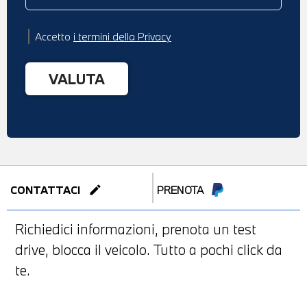
Accetto
i termini della Privacy
edit
CONTATTACI
PRENOTA
Richiedici informazioni, prenota un test
drive, blocca il veicolo. Tutto a pochi click da
te.