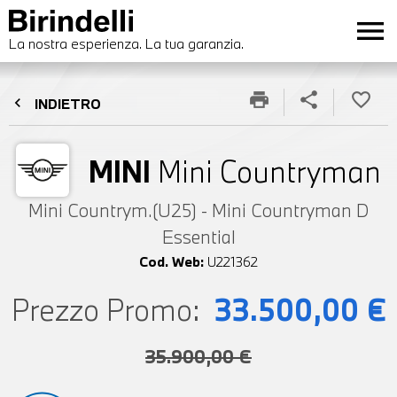
menu
La nostra esperienza. La tua garanzia.
print
share
favorite_border
chevron_left
INDIETRO
MINI
Mini Countryman
Mini Countrym.(U25) - Mini Countryman D
Essential
Cod. Web:
U221362
Prezzo Promo:
33.500,00 €
35.900,00 €