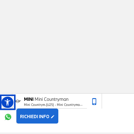
MINI
Mini Countryman
phone_iphone
arrow_upward
Mini Countrym.(U25) - Mini Countryman
D Essential
RICHIEDI INFO
edit