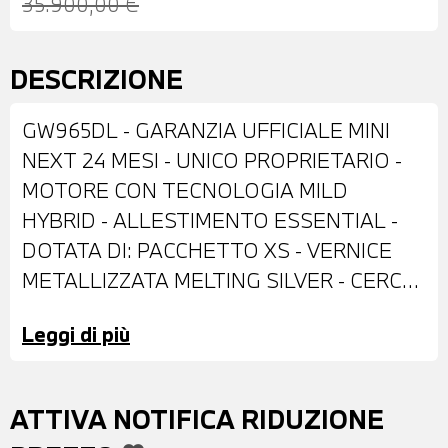
35.900,00 €
DESCRIZIONE
GW965DL - GARANZIA UFFICIALE MINI
NEXT 24 MESI - UNICO PROPRIETARIO -
MOTORE CON TECNOLOGIA MILD
HYBRID - ALLESTIMENTO ESSENTIAL -
DOTATA DI: PACCHETTO XS - VERNICE
METALLIZZATA MELTING SILVER - CERCHI
IN LEGA DA 18'' - IMPIANTO ANTIFURTO -
Leggi di più
BARRE PORTATUTTO SUL TETTO - FARI
LED - SENSORI DI PARCHEGGIO
ANTERIORI E POSTERIORI -
ATTIVA NOTIFICA RIDUZIONE
RETROCAMERA DI PARCHEGGIO -