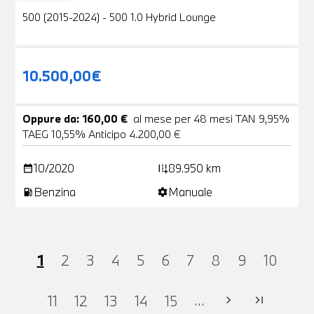
500 (2015-2024) - 500 1.0 Hybrid Lounge
10.500,00€
Oppure da: 160,00 €
al mese per 48 mesi TAN 9,95%
TAEG 10,55% Anticipo 4.200,00 €
10/2020
89.950 km
date_range
add_road
Benzina
Manuale
local_gas_station
settings
1
2
3
4
5
6
7
8
9
10
...
11
12
13
14
15
chevron_right
last_page