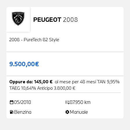
PEUGEOT
2008
Usato
2 Foto
2008 - PureTech 82 Style
9.500,00€
Oppure da: 145,00 €
al mese per 48 mesi TAN 9,95%
TAEG 10,64% Anticipo 3.800,00 €
05/2018
87.950 km
date_range
add_road
Benzina
Manuale
local_gas_station
settings