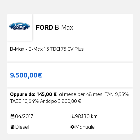
FORD
B-Max
Usato
24 Foto
B-Max - B-Max 1.5 TDCi 75 CV Plus
9.500,00€
Oppure da: 145,00 €
al mese per 48 mesi TAN 9,95%
TAEG 10,64% Anticipo 3.800,00 €
04/2017
98.130 km
date_range
add_road
Diesel
Manuale
local_gas_station
settings