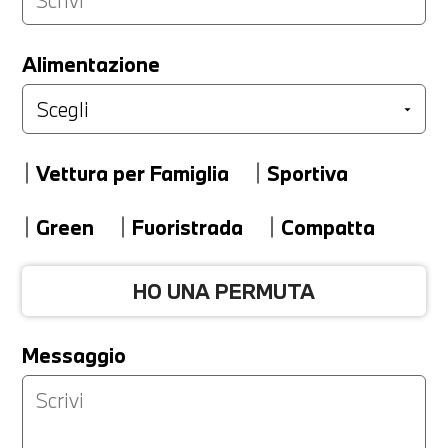
LA TUA PERMUTA
Alimentazione
Marca
Vettura per Famiglia
Sportiva
Modello
Green
Fuoristrada
Compatta
HO UNA PERMUTA
Versione
Messaggio
Km