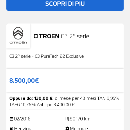
SCOPRI DI PIU
CITROEN
C3 2ª serie
Usato
19 Foto
C3 2ª serie - C3 PureTech 82 Exclusive
8.500,00€
Oppure da: 130,00 €
al mese per 48 mesi TAN 9,95%
TAEG 10,76% Anticipo 3.400,00 €
02/2016
80.170 km
date_range
add_road
Benzina
Manuale
local_gas_station
settings