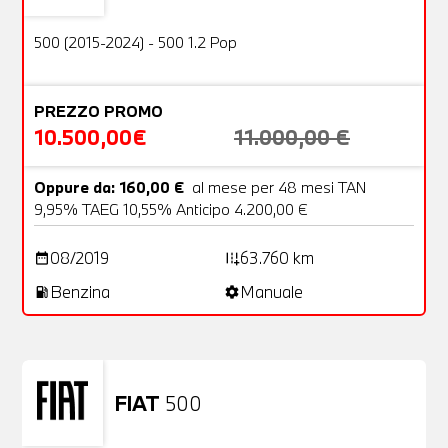
OFFERTA
500 (2015-2024) - 500 1.2 Pop
PREZZO PROMO
10.500,00€
11.000,00 €
Oppure da: 160,00 €
al mese per 48 mesi TAN
9,95% TAEG 10,55% Anticipo 4.200,00 €
08/2019
63.760 km
date_range
add_road
Benzina
Manuale
local_gas_station
settings
FIAT
500
Usato
23 Foto