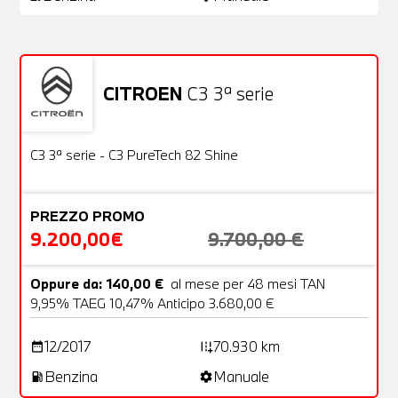
CITROEN
C3 3ª serie
Usato
22 Foto
OFFERTA
C3 3ª serie - C3 PureTech 82 Shine
PREZZO PROMO
9.200,00€
9.700,00 €
Oppure da: 140,00 €
al mese per 48 mesi TAN
9,95% TAEG 10,47% Anticipo 3.680,00 €
12/2017
70.930 km
date_range
add_road
Benzina
Manuale
local_gas_station
settings