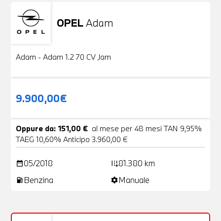
OPEL
Adam
Usato
20 Foto
Adam - Adam 1.2 70 CV Jam
9.900,00€
Oppure da: 151,00 €
al mese per 48 mesi TAN 9,95%
TAEG 10,60% Anticipo 3.960,00 €
05/2018
81.380 km
date_range
add_road
Benzina
Manuale
local_gas_station
settings