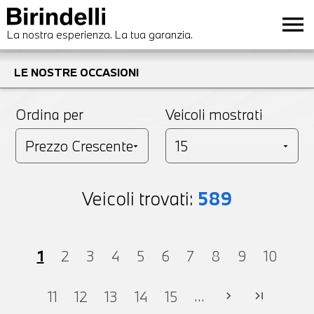
menu
La nostra esperienza. La tua garanzia.
LE NOSTRE OCCASIONI
Ordina per
Veicoli mostrati
Veicoli trovati:
589
1
2
3
4
5
6
7
8
9
10
...
11
12
13
14
15
chevron_right
last_page