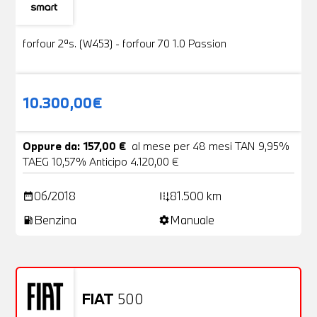
Usato
19 Foto
forfour 2ªs. (W453) - forfour 70 1.0 Passion
10.300,00€
Oppure da: 157,00 €
al mese per 48 mesi TAN 9,95%
TAEG 10,57% Anticipo 4.120,00 €
06/2018
81.500 km
date_range
add_road
Benzina
Manuale
local_gas_station
settings
FIAT
500
Usato
20 Foto