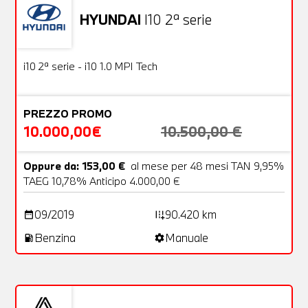
HYUNDAI
I10 2ª serie
Usato
18 Foto
OFFERTA
i10 2ª serie - i10 1.0 MPI Tech
PREZZO PROMO
10.000,00€
10.500,00 €
Oppure da: 153,00 €
al mese per 48 mesi TAN 9,95%
TAEG 10,78% Anticipo 4.000,00 €
09/2019
90.420 km
date_range
add_road
Benzina
Manuale
local_gas_station
settings