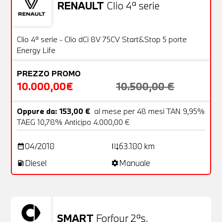
RENAULT
Clio 4ª serie
Usato
20 Foto
OFFERTA
Clio 4ª serie - Clio dCi 8V 75CV Start&Stop 5 porte
Energy Life
PREZZO PROMO
10.000,00€
10.500,00 €
Oppure da: 153,00 €
al mese per 48 mesi TAN 9,95%
TAEG 10,78% Anticipo 4.000,00 €
04/2018
63.180 km
date_range
add_road
Diesel
Manuale
local_gas_station
settings
SMART
Forfour 2ªs.