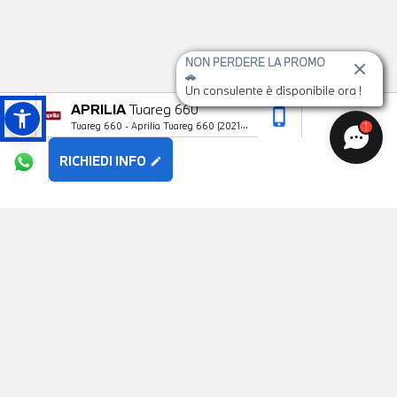
NON PERDERE LA PROMO
🚗
Un consulente è disponibile ora !
APRILIA
Tuareg 660
phone_iphone
arrow_upward
1
Tuareg 660 - Aprilia Tuareg 660 (2021
—> )
RICHIEDI INFO
edit
POTREBBE PIACERTI