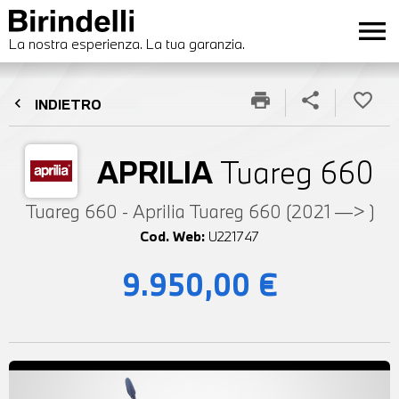
menu
La nostra esperienza. La tua garanzia.
print
share
favorite_border
chevron_left
INDIETRO
APRILIA
Tuareg 660
Tuareg 660 - Aprilia Tuareg 660 (2021 —> )
Cod. Web:
U221747
9.950,00 €