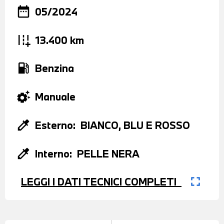
date_range
05/2024
add_road
13.400 km
local_gas_station
Benzina
settings_suggest
Manuale
colorize
Esterno:
BIANCO, BLU E ROSSO
colorize
Interno:
PELLE NERA
fullscreen
LEGGI I DATI TECNICI COMPLETI