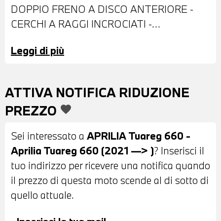
DOPPIO FRENO A DISCO ANTERIORE -
CERCHI A RAGGI INCROCIATI -
PARABREZZA - PARAMANI - BORSA
Leggi di più
LATERALE - PARAMATORE - SELLA IN
PELLE NERA - CRUISE CONTROL -
POSSIBILITA' DI PERMUTA - POSSIBILITA'
ATTIVA NOTIFICA RIDUZIONE
DI FINANZIAMENTO ANCHE PER
PREZZO
favorite
L'INTERO IMPORTO
Sei interessato a
APRILIA Tuareg 660 -
Aprilia Tuareg 660 (2021 —> )
? Inserisci il
tuo indirizzo per ricevere una notifica quando
il prezzo di questa moto scende al di sotto di
quello attuale.